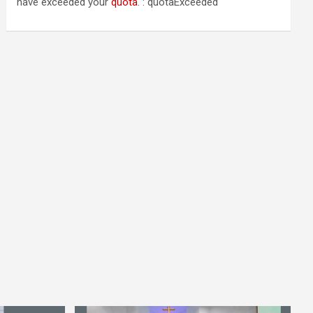
have exceeded your
quota
. : quotaExceeded