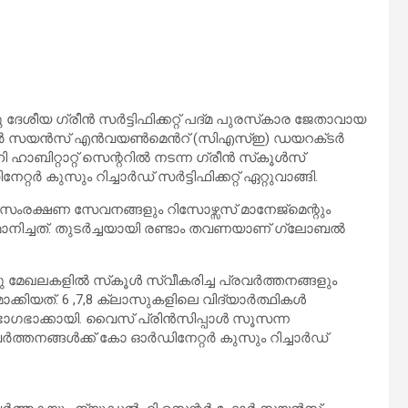
േശീയ ഗ്രീൻ സർട്ടിഫിക്കറ്റ് പദ്‌മ പുരസ്‌കാര ജേതാവായ
ഫോർ സയൻസ് എൻവയൺമെൻറ് (സിഎസ്ഇ) ഡയറക്‌ടർ
ബിറ്റാറ്റ് സെന്ററിൽ നടന്ന ഗ്രീൻ സ്‌കൂൾസ്
ുസും റിച്ചാർഡ് സർട്ടിഫിക്കറ്റ് ഏറ്റുവാങ്ങി.
സംരക്ഷണ സേവനങ്ങളും റിസോഴ്സസ് മാനേജ്‌മെന്റും
മ്മാനിച്ചത്. തുടർച്ചയായി രണ്ടാം തവണയാണ് ഗ്ലോബൽ
ആറു മേഖലകളിൽ സ്‌കൂൾ സ്വീകരിച്ച പ്രവർത്തനങ്ങളും
കിയത്. 6 ,7,8 ക്ലാസുകളിലെ വിദ്യാർത്ഥികൾ
ാഗഭാക്കായി. വൈസ് പ്രിൻസിപ്പാൾ സൂസന്ന
ർത്തനങ്ങൾക്ക് കോ ഓർഡിനേറ്റർ കുസും റിച്ചാർഡ്