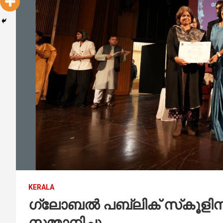
KERALA
ഗ്ലോബൽ പബ്ലിക് സ്‌കൂളിനു ദ
സമ്മാനിച്ചു