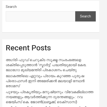
Search
Search
Recent Posts
അഗ്രി-ഫുഡ് ചെറുകിട സൂക്ഷ്മ സംരംഭങ്ങളെ
ശക്തിപ്പെടുത്താന്‍ ‘സ്മാര്‍ട്ട്’ പദ്ധതിയുമായി കേര;
ലോഗോ മുഖ്യമന്ത്രി പ്രകാശനം ചെയ്തു
ലോകത്തിലെ ഏറ്റവും പ്രായം കുറഞ്ഞ പുരുഷ
പ്രൊഫസർ ഇനി അമേരിക്കൻ മലയാളി നേഥൻ
തോമസ്
പുഴയും പ്രകൃതിയും മനുഷ്യനും: വിവേകമില്ലാത്ത
നയങ്ങളും ആവർത്തിക്കുന്ന ദുരന്തങ്ങളും : റവ.
ജെയിംസ് കെ. ജോൺ(ലബ്ബക്ക്, ടെക്സാസ്)