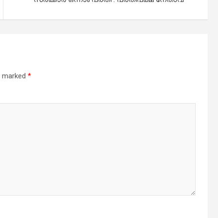
re marked
*