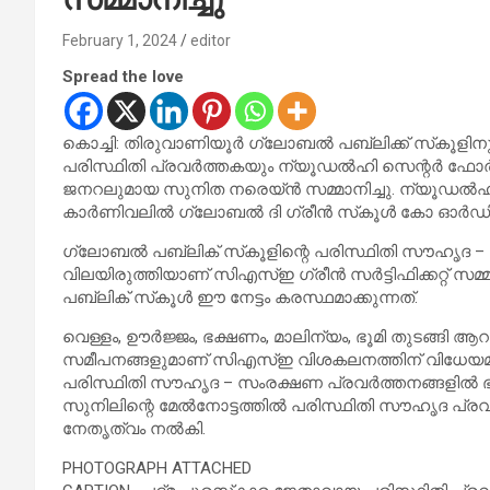
February 1, 2024
editor
Spread the love
കൊച്ചി: തിരുവാണിയൂർ ഗ്ലോബൽ പബ്ലിക്ക് സ്‌കൂളിനു ദ
പരിസ്ഥിതി പ്രവർത്തകയും ന്യൂഡൽഹി സെന്റർ 
ജനറലുമായ സുനിത നരെയ്ൻ സമ്മാനിച്ചു. ന്യൂഡൽഹി ഹാ
കാർണിവലിൽ ഗ്ലോബൽ ദി ഗ്രീൻ സ്‌കൂൾ കോ ഓർഡിനേറ്റർ ക
ഗ്ലോബൽ പബ്ലിക് സ്‌കൂളിന്റെ പരിസ്ഥിതി സൗഹൃദ – 
വിലയിരുത്തിയാണ് സിഎസ്ഇ ഗ്രീൻ സർട്ടിഫിക്കറ്റ് സ
പബ്ലിക് സ്‌കൂൾ ഈ നേട്ടം കരസ്ഥമാക്കുന്നത്.
വെള്ളം, ഊർജ്ജം, ഭക്ഷണം, മാലിന്യം, ഭൂമി തുടങ്ങി 
സമീപനങ്ങളുമാണ് സിഎസ്ഇ വിശകലനത്തിന് വിധേയമാക്
പരിസ്ഥിതി സൗഹൃദ – സംരക്ഷണ പ്രവർത്തനങ്ങളിൽ ഭ
സുനിലിന്റെ മേൽനോട്ടത്തിൽ പരിസ്ഥിതി സൗഹൃദ പ്രവ
നേതൃത്വം നൽകി.
PHOTOGRAPH ATTACHED