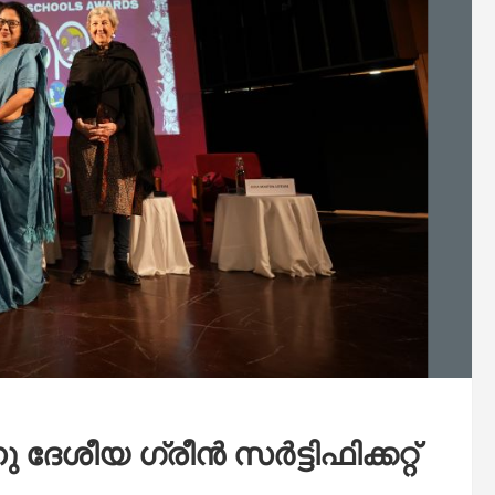
േശീയ ഗ്രീൻ സർട്ടിഫിക്കറ്റ്