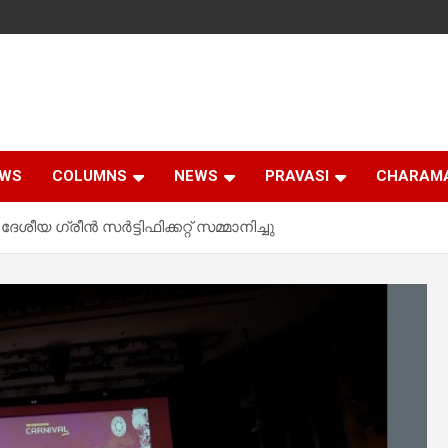
EWS
COLUMNS
NEWS
PRAVASI
CHARAM
ീയ ഗ്രീൻ സർട്ടിഫിക്കറ്റ് സമ്മാനിച്ചു