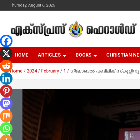
Skip
Thursday, August 6, 2026
to
content
Malayalam Christian News
Express Herald –
HOME
ARTICLES
BOOKS
CHRISTIAN N
Malayalam Christian
Home
2024
February
1
ഗ്ലോബൽ പബ്ലിക് സ്‌കൂളിനു ദേശ
News