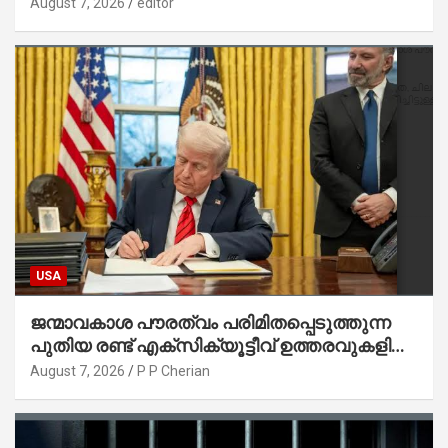
August 7, 2026
editor
USA
ജന്മാവകാശ പൗരത്വം പരിമിതപ്പെടുത്തുന്ന
പുതിയ രണ്ട് എക്സിക്യൂട്ടീവ് ഉത്തരവുകളിൽ
ട്രംപ് ഒപ്പുവെച്ചു
August 7, 2026
P P Cherian