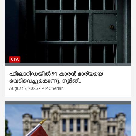
USA
ഫ്ലോറിഡയിൽ 91 കാരൻ ഭാര്യയെ
വെടിവെച്ചുകൊന്നു; നഴ്സിങ്
ഹോമിലാക്കില്ലെന്ന് നൽകിയ വാഗ്ദാനം
August 7, 2026
P P Cherian
പാലിച്ചതായി മൊഴി