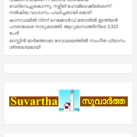
വെടിവെച്ചുകൊന്നു; നഴ്സിങ് ഹോമിലാക്കില്ലെന്ന്
നൽകിയ വാഗ്ദാനം പാലിച്ചതായി മൊഴി
കാനഡയിൽ നിന്ന് റെക്കോർഡ് തോതിൽ ഇന്ത്യൻ
പൗരന്മാരെ നാടുകടത്തി; ആറുമാസത്തിനിടെ 3,323
പേർ
ഓസ്റ്റിൻ മാർത്തോമാ ദേവാലയത്തിൽ സംഗീത ധ്യാനം
ശ്രദ്ധേയമായി