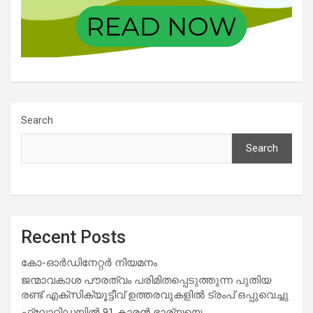
Search
Search
Recent Posts
കോ-ഓർഡിനേറ്റർ നിയമനം
ജന്മാവകാശ പൗരത്വം പരിമിതപ്പെടുത്തുന്ന പുതിയ
രണ്ട് എക്സിക്യൂട്ടീവ് ഉത്തരവുകളിൽ ട്രംപ് ഒപ്പുവെച്ചു
ഫ്ലോറിഡയിൽ 91 കാരൻ ഭാര്യയെ