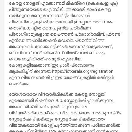
കേരള നോളജ് എക്കോണമി മിഷൻ്റെ (കെ.കെ.ഇ.എം)
പിന്തുണയോടെ ഐ.സി.ടി. അക്കാദമി ഓഫ് കേരള
നൽകുന്ന രണ്ടു മാസ സർട്ടിഫിക്കേഷൻ
പ്രോഗ്രാമുകളിൽ ചേരാനായി ഇപ്പോൾ അവസരം.
തൊഴിലധിഷ്ഠിത നൈപുണ്യ പരിശീലന
പ്രോഗ്രാമുകളായ പൈത്തൺ പ്രോഗ്രാമിങ്, ഫ്രണ്ട്
എൻഡ് അപ്ലിക്കേഷൻ ഡെവലപ്മെൻ്റ് വിത്ത്
ആംഗുലാർ, റോബോട്ടിക് പ്രോസസ്സ് ഓട്ടോമേഷൻ,
ബിസിനസ് ഇൻ്റലിജൻസ് വിത്ത് പവർ ബി.ഐ,
ഡെവോപ്സ് വിത്ത് അഷൂർ തുടങ്ങിയ
കോഴ്സുകളിലേക്കാണ് ഇപ്പോള്‍ പ്രവേശനം
ആരംഭിച്ചിരിക്കുന്നത്. https://ictkerala.org/registration
എന്ന ലിങ്ക് സന്ദര്‍ശിച്ച് ഈ കോഴ്‌സുകളില്‍ രജിസ്റ്റര്‍
ചെയ്യാം.
യോഗ്യരായ വിദ്യാര്‍ഥികള്‍ക്ക് കേരള നോളജ്
എക്കോണമി മിഷന്‍റെ 70% സ്കോളര്‍ഷിപ്പ്‌ ലഭിക്കുന്നു.
അക്കാദമിക് മികവ് പുലർത്തുന്ന ഇതര
വിദ്യാർത്ഥികൾക്ക് ഐ.സി.ടി അക്കാദമി നല്‍കുന്ന 40%
സ്കോളര്‍ഷിപ്പ് ലഭിക്കും. സ്കോളർഷിപ്പ് ലഭിക്കാത്ത,
വിജയകരമായി കോഴ്സ് പൂർത്തിയാക്കുന്ന പഠിതാക്കൾക്ക്
ആകെ ഫീസിൻ്റെ 15% ക്യാഷ് ബാക്കായി നല്‍കുന്നു.