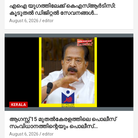
എഐ യുഗത്തിലേക്ക് കെഎസ്ആർടിസി:
കൂടുതൽ ഡിജിറ്റൽ സേവനങ്ങൾ
ജനങ്ങളിലേക്കെത്തിക്കും – മന്ത്രി സി പി
August 6, 2026
editor
ജോൺ
KERALA
ആഗസ്റ്റ് 15 മുതല്‍കേരളത്തിലെ പൊലീസ്
സംവിധാനത്തിന്റെയും പൊലീസ്
സ്റ്റേഷനുകളുടെയും മുഖഛായ മാറുകയാണ് :
August 6, 2026
editor