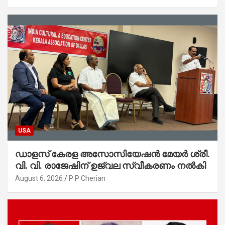
ആഭ്യന്തരമന്ത്രി ശ്രീ.രമേശ് ചെന്നിത്തല
USA
ഡാളസ് കേരള അസോസിയേഷൻ മേയർ ശ്രീ.
വി. വി. രാജേഷിന് ഉജ്വല സ്വീകരണം നൽകി
August 6, 2026
P P Cherian