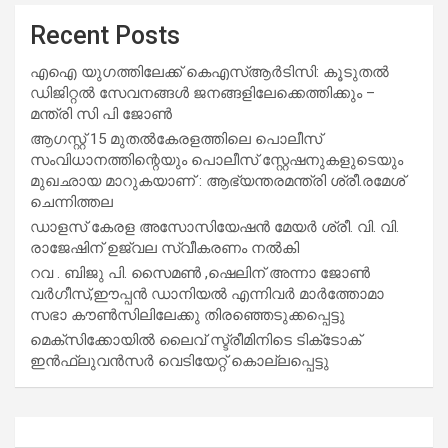
Recent Posts
എഐ യുഗത്തിലേക്ക് കെഎസ്ആർടിസി: കൂടുതൽ
ഡിജിറ്റൽ സേവനങ്ങൾ ജനങ്ങളിലേക്കെത്തിക്കും –
മന്ത്രി സി പി ജോൺ
ആഗസ്റ്റ് 15 മുതല്‍കേരളത്തിലെ പൊലീസ്
സംവിധാനത്തിന്റെയും പൊലീസ് സ്റ്റേഷനുകളുടെയും
മുഖഛായ മാറുകയാണ് : ആഭ്യന്തരമന്ത്രി ശ്രീ.രമേശ്
ചെന്നിത്തല
ഡാളസ് കേരള അസോസിയേഷൻ മേയർ ശ്രീ. വി. വി.
രാജേഷിന് ഉജ്വല സ്വീകരണം നൽകി
റവ . ബിജു പി. സൈമൺ ,ഷെലിന് അന്നാ ജോൺ
വർഗീസ്,ഈപ്പൻ ഡാനിയൽ എന്നിവർ മാർത്തോമാ
സഭാ കൗൺസിലിലേക്കു തിരഞ്ഞെടുക്കപ്പെട്ടു
മെക്സിക്കോയിൽ ലൈവ് സ്ട്രീമിനിടെ ടിക്‌ടോക്
ഇൻഫ്ലുവൻസർ വെടിയേറ്റ് കൊല്ലപ്പെട്ടു