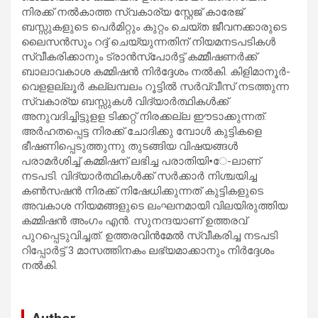
നിരക്ക് നൽകാത്ത സ്വകാര്യ സ്റ്റേജ് കാരേജ്
ബസ്സുകളുടെ പെർമിറ്റും കുറ്റം ചെയ്ത ജീവനക്കാരുടെ
ലൈസൻസും റദ്ദ് ചെയ്യുന്നതിന് നിയമനടപടികൾ
സ്വീകരിക്കാനും ട്രാൻസ്‌പോർട്ട് കമ്മീഷണർക്ക്
ബാലാവകാശ കമ്മിഷൻ നിർദ്ദേശം നൽകി. കിളിമാനൂർ-
വെളളല്ലൂർ കല്ലമ്പലം റൂട്ടിൽ സർവ്വീസ് നടത്തുന്ന
സ്വകാര്യ ബസ്സുകൾ വിദ്യാർത്ഥികൾക്ക്
അനുവദിച്ചിട്ടുളള ടിക്കറ്റ് നിരക്കല്ല ഈടാക്കുന്നത്.
അർഹതപ്പെട്ട നിരക്ക് ചോദിക്കു മ്പോൾ കുട്ടികളെ
ഭീഷണിപ്പെടുത്തുന്നു തുടങ്ങിയ വിഷയങ്ങൾ
പരാമർശിച്ച് കമ്മിഷന് ലഭിച്ച പരാതിയി•േ-ലാണ്
നടപടി. വിദ്യാർത്ഥികൾക്ക് സർക്കാർ നിശ്ചയിച്ച
കൺസഷൻ നിരക്ക് നിഷേധിക്കുന്നത് കുട്ടികളുടെ
അവകാശ നിയമങ്ങളുടെ ലംഘനമായി വിലയിരുത്തിയ
കമ്മിഷൻ അംഗം എൻ. സുനന്ദയാണ് ഉത്തരവ്
പുറപ്പെടുവിച്ചത്. ഉത്തരവിൻമേൽ സ്വീകരിച്ച നടപടി
റിപ്പോർട്ട് 3 മാസത്തിനകം ലഭ്യമാക്കാനും നിർദ്ദേശം
നൽകി.