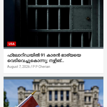
USA
ഫ്ലോറിഡയിൽ 91 കാരൻ ഭാര്യയെ
വെടിവെച്ചുകൊന്നു; നഴ്സിങ്
ഹോമിലാക്കില്ലെന്ന് നൽകിയ വാഗ്ദാനം
August 7, 2026
P P Cherian
പാലിച്ചതായി മൊഴി