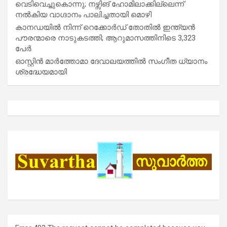
വെടിവെച്ചുകൊന്നു; നഴ്സിങ് ഹോമിലാക്കില്ലെന്ന്
നൽകിയ വാഗ്ദാനം പാലിച്ചതായി മൊഴി
കാനഡയിൽ നിന്ന് റെക്കോർഡ് തോതിൽ ഇന്ത്യൻ
പൗരന്മാരെ നാടുകടത്തി; ആറുമാസത്തിനിടെ 3,323
പേർ
ഓസ്റ്റിൻ മാർത്തോമാ ദേവാലയത്തിൽ സംഗീത ധ്യാനം
ശ്രദ്ധേയമായി