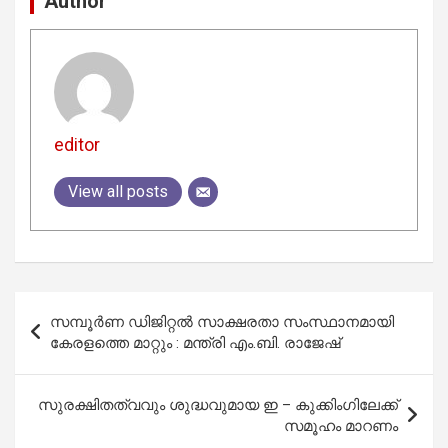
Author
editor
View all posts
Post
സമ്പൂർണ ഡിജിറ്റൽ സാക്ഷരതാ സംസ്ഥാനമായി
navigation
കേരളത്തെ മാറ്റും : മന്ത്രി എം.ബി. രാജേഷ്
സുരക്ഷിതത്വവും ശുദ്ധവുമായ ഇ – കുക്കിംഗിലേക്ക്
സമൂഹം മാറണം