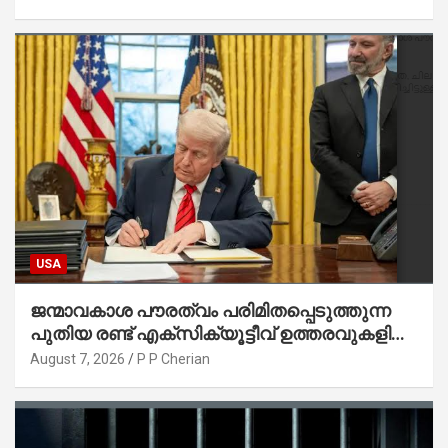
USA
ജന്മാവകാശ പൗരത്വം പരിമിതപ്പെടുത്തുന്ന
പുതിയ രണ്ട് എക്സിക്യൂട്ടീവ് ഉത്തരവുകളിൽ
ട്രംപ് ഒപ്പുവെച്ചു
August 7, 2026
P P Cherian