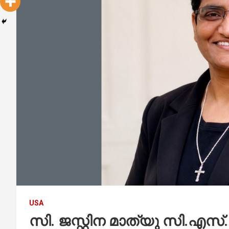
USA
സി. ജസ്റ്റിന മാത്യു സി.എസ്