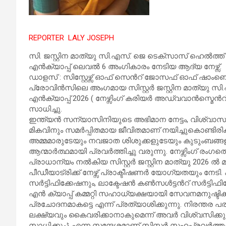
REPORTER LALY JOSEPH
സി. ജസ്റ്റിന മാത്യു സി.എസ്. ജെ ടെക്സാസ് ഹെല്‍ത്ത്
എന്‍ക്യാപ്പ് ലെവല്‍ 6 അംഗികാരം നേടിയ ആദ്യ നേഴ്സ്.
ഡാളസ് : സിസ്റ്റേഴ്സ് ഓഫ് സെന്‍റ് ജോസഫ് ഓഫ് ഷാം
പ്രോവിന്‍സിലെ അംഗമായ സിസ്റ്റര്‍ ജസ്റ്റിന മാത്യ
എന്‍ക്യാപ്പ് 2026 ( നേഴ്സിംഗ് കരിയര്‍ അഡ്വവാന്‍സ്മെന്
സാധിച്ചു.
ഇന്ത്യന്‍ സന്യാസിനിയുടെ അഭിമാന നേട്ടം, വിശ്വാസ
മികവിനും സമര്‍പ്പിതമായ ജീവിതമാണ് നയിച്ചുകൊണ്ടിരിക്ക
അമ്മമാരുടേയും നവജാത ശിശുക്കളുടേയും കുടുംബങ്
ആന്മാര്‍ത്ഥമായി പ്രവര്‍ത്തിച്ചു വരുന്നു. നേഴ്സിംഗ് 
പ്രാധാന്യം നല്‍കിയ സിസ്റ്റര്‍ ജസ്റ്റിന മാത്യു 2026 ല്‍ 
പീഡീയാട്രിക്ക് നേഴ്സ് പ്രാക്ടീഷണര്‍ യോഗ്യതയും നേടി. 
സര്‍ട്ടിഫിക്കേഷനും, ലാക്ടേഷന്‍ കണ്‍സള്‍ട്ടന്‍റ് സര്‍ട്ടിഫ
എന്‍ ക്യാപ്പ് കമ്മറ്റി സഹാധ്യക്ഷയായി സേവനമനുഷ്ടിക്കുന്ന
പ്രചോദനമാകട്ടെ എന്ന് പ്രത്യാശിക്കുന്നു. നിരന്തര പ
ലക്ഷ്യവും കൈവരിക്കാനാകുമെന്ന് അവര്‍ വിശ്വസിക്കുന്നു. ڇഎനിക്ക് ഇത് സാധിക്കുമെങ്കില്‍ നിങ്ങ
സാധിക്കുംڈ എന്ന സന്ദേശമാണ് സിസ്റ്റര്‍ സഹപ്രവര്‍ത