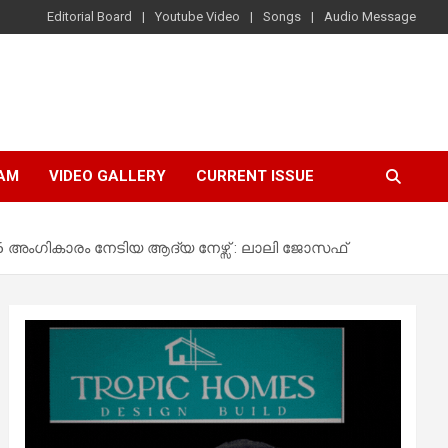
Editorial Board
Youtube Video
Songs
Audio Message
AM
VIDEO GALLERY
CURRENT ISSUE
്‍ 6 അംഗികാരം നേടിയ ആദ്യ നേഴ്സ് : ലാലി ജോസഫ്