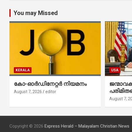
You may Missed
KERALA
USA
കോ-ഓർഡിനേറ്റർ നിയമനം
ജന്മാവ
പരിമിതപ
August 7, 2026
editor
രണ്ട് എക
August 7, 2
ഉത്തരവുകള
ഒപ്പുവെച്
Copyright © 2026
Express Herald – Malayalam Christian News