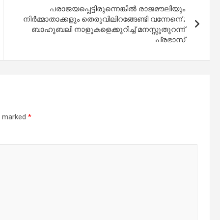
പരാജയപ്പെട്ടിരുന്നെങ്കിൽ രാജമൗലിയും
നിർമ്മാതാക്കളും തെരുവിലിറങ്ങേണ്ടി വന്നേനെ’;
ബാഹുബലി നാളുകളെക്കുറിച്ച് മനസ്സുതുറന്ന്
പ്രഭാസ്
re marked
*