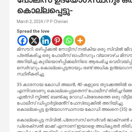
കൊല്ലപ്പെട്ടു-
March 2, 2024
P P Cherian
Spread the love
മിസൗറി: ഒഴിപ്പിക്കൽ നോട്ടീസ് നൽകിയ ഒരു സിവിൽ 
പ്രതികരിച്ച ഒരു പോലീസ് ഓഫീസറും വ്യാഴാഴ്ച മിസ
അറിയിച്ചു.കുടിയൊഴിപ്പിക്കലിനിടെ ആരംഭിച്ച വെടിവ
സെർവറും കൊല്ലപ്പെട്ടതായും രണ്ട് അധിക ഉദ്യോഗസ്
സ്ഥിരീകരിച്ചു.
35 കാരനായ കോഡി അലൻ, 40-കളുടെ തുടക്കത്തിൽ ഒ
എന്നിവരാണു കൊല്ലപ്പെട്ടതെന്ന് പോലീസ് തിരിച്ചറിഞ്ഞ
എൽസി സ്മിത്ത്, ബണ്ട്‌ഷു റോഡ് പ്രദേശത്തെ ഒരു വീട
പോലീസ് ഡിപ്പാർട്ട്‌മെൻ്റ് ഫേസ്ബുക്കിൽ അറിയിച്ചു.
കൊല്ലപ്പെട്ട ഉദ്യോഗസ്ഥനായ കോഡി അലനെ (35) പോലീസ
കൊല്ലപ്പെട്ട സിവിൽ പ്രോസസ് സെർവർ ജാക്‌സൺ കൗണ്
ഡ്രെക്‌സൽ മാക്ക് എന്നാണ് ഇയാളെ അധികൃതർ തിരിച്ച