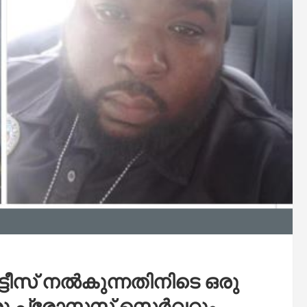
്ടീസ് നൽകുന്നതിനിടെ ഒരു
രു പ്രോസസ് സെർവറും