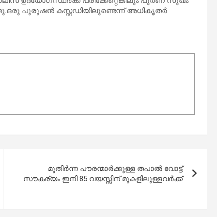
സ് ഉദ്യോഗസ്ഥർക്ക് പരിക്കേറ്റെങ്കിലും പൂർണ സുഖം
റഞ്ഞു.ഒരു പുരുഷൻ കസ്റ്റഡിയിലുണ്ടെന്ന് അധികൃതർ
മുതിർന്ന പൗരന്മാർക്കുള്ള തപാൽ വോട്ട്
സൗകര്യം ഇനി 85 വയസ്സിന് മുകളിലുള്ളവർക്ക്