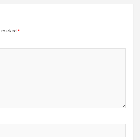
re marked
*