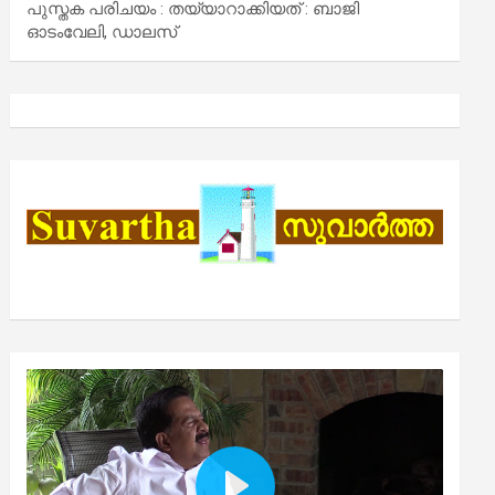
പുസ്തക പരിചയം : തയ്യാറാക്കിയത് : ബാജി
ഓടംവേലി, ഡാലസ്