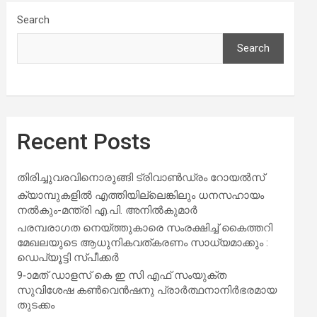
Search
Search
Recent Posts
തിരിച്ചുവരവിനൊരുങ്ങി ട്രിവാൺഡ്രം റോയൽസ്
ക്യാമ്പുകളിൽ എത്തിയില്ലെങ്കിലും ധനസഹായം
നൽകും-മന്ത്രി എ.പി. അനിൽകുമാർ
പരമ്പരാഗത നെയ്ത്തുകാരെ സംരക്ഷിച്ച് കൈത്തറി
മേഖലയുടെ ആധുനികവത്കരണം സാധ്യമാക്കും :
ഡെപ്യൂട്ടി സ്പീക്കർ
9-ാമത് ഡാളസ് കെ ഇ സി എഫ് സംയുക്ത
സുവിശേഷ കൺവെൻഷനു പ്രാർത്ഥനാനിർഭരമായ
തുടക്കം