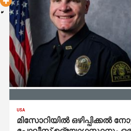
USA
മിസോറിയിൽ ഒഴിപ്പിക്കൽ നോട
പോലീസ് ഉദ്യോഗസ്ഥനും ഒ