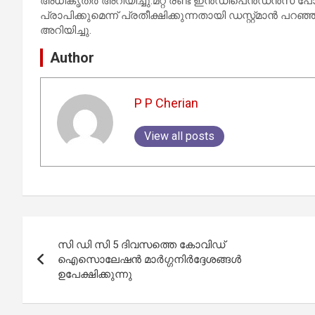
അധികൃതർ അറിയിച്ചു.മറ്റ് രണ്ട് ഇൻഡിപെൻഡൻസ് പോലീ
പ്രാപിക്കുമെന്ന് പ്രതീക്ഷിക്കുന്നതായി ഡസ്റ്റ്മാൻ പ
അറിയിച്ചു.
Author
P P Cherian
View all posts
Post
സി ഡി സി 5 ദിവസത്തെ കോവിഡ്
navigation
ഐസൊലേഷൻ മാർഗ്ഗനിർദ്ദേശങ്ങൾ
ഉപേക്ഷിക്കുന്നു