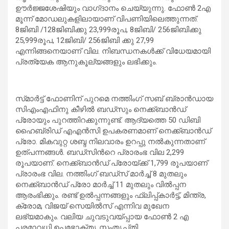
ഊർജ്ജശേഷിയും വാഗ്‌ദാനം ചെയ്യുന്നു. ഫോൺ 2എ
മൂന്ന് മോഡലുകളിലായാണ് വിപണിയിലെത്തുന്നത്.
8ജിബി /128ജിബിക്കു 23,999രൂപ, 8ജിബി/ 256ജിബിക്കു
25,999രൂപ, 12ജിബി/ 256ജിബി ക്കു 27,99
എന്നിങ്ങനെയാണ് വില. നിബന്ധനകൾക്ക് വിധേയമായി
പ്രത്യേക ആനുകൂല്യങ്ങളും ലഭിക്കും.
സ്‍മാർട്ട് ഫോണിന് പുറമെ നത്തിംഗ് സബ് ബ്രാൻഡായ
സിഎംഎഫിനു കീഴിൽ ബഡ്‌സും നെക്ക്‌ബാൻഡ്
പ്രോയും പുറത്തിറക്കുന്നുണ്ട്. ആദ്യത്തെ 50 ഡിബി
ഹൈബ്രിഡ് എഎൻസി ഉപകരണമാണ് നെക്ക്‌ബാൻഡ്
പ്രോ. മികവുറ്റ ശബ്ദ നിലവാരം ഉറപ്പു നൽകുന്നതാണ്
ഉത്പന്നങ്ങൾ. ബഡ്‌സിന്‍റെ പ്രാരംഭ വില 2,299
രൂപയാണ്. നെക്ക്‌ബാൻഡ് പ്രോയ്ക്ക് 1,799 രൂപയാണ്
പ്രാരംഭ വില. നത്തിംഗ് ബഡ്‌സ് മാർച്ച് 8 മുതലും
നെക്ക്‌ബാൻഡ് പ്രോ മാർച്ച് 11 മുതലും വിൽപ്പന
ആരംഭിക്കും. രണ്ട് ഉൽപ്പന്നങ്ങളും ഫ്ലിപ്പ്കാർട്ട്, മിന്ത്ര,
ക്രോമ, വിജയ് സെയിൽസ് എന്നിവ മുഖേന
ലഭ്യമാകും. വലിയ ചുവടുവയ്പ്പായ ഫോൺ 2 എ
പരമാവധി ഉപഭോക്‌തൃ സംതൃപ്‌തി