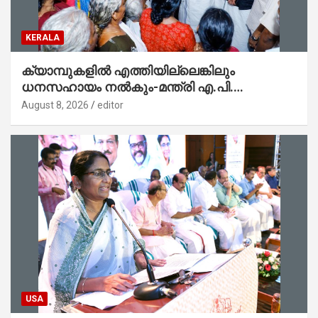
KERALA
ക്യാമ്പുകളിൽ എത്തിയില്ലെങ്കിലും
ധനസഹായം നൽകും-മന്ത്രി എ.പി.
അനിൽകുമാർ
August 8, 2026
editor
USA