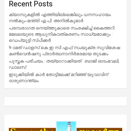
Recent Posts
ക്യാമ്പുകളിൽ എത്തിയില്ലെങ്കിലും ധനസഹായം
നൽകും-മന്ത്രി എ.പി. അനിൽകുമാർ
പരമ്പരാഗത നെയ്ത്തുകാരെ സംരക്ഷിച്ച് കൈത്തറി
മേഖലയുടെ ആധുനികവത്കരണം സാധ്യമാക്കും :
ഡെപ്യൂട്ടി സ്പീക്കർ
9-ാമത് ഡാളസ് കെ ഇ സി എഫ് സംയുക്ത സുവിശേഷ
കൺവെൻഷനു പ്രാർത്ഥനാനിർഭരമായ തുടക്കം
പുസ്തക പരിചയം : തയ്യാറാക്കിയത് : ബാജി ഓടംവേലി,
ഡാലസ്
ഇടുക്കിയിൽ കാർ തോട്ടിലേക്ക് മറിഞ്ഞ് യുവാവിന്
ദാരുണാന്ത്യം