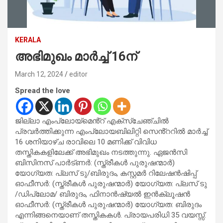
KERALA
അഭിമുഖം മാർച്ച് 16ന്
March 12, 2024
editor
Spread the love
ജില്ലാ എംപ്ലോയ്മെൻ്റ് എക്സ്ചേഞ്ചിൽ
പ്രവർത്തിക്കുന്ന എംപ്ലോയബിലിറ്റി സെൻ്ററിൽ മാർച്ച്
16 ശനിയാഴ്ച രാവിലെ 10 മണിക്ക് വിവിധ
തസ്തികകളിലേക്ക് അഭിമുഖം നടത്തുന്നു. ഏജൻസി
ബിസിനസ് പാർട്ണർ: (സ്ത്രീകൾ പുരുഷന്മാർ)
യോഗ്യത: പ്ലസ് ടു/ബിരുദം, കസ്റ്റമർ റിലേഷൻഷിപ്പ്
ഓഫീസർ: (സ്ത്രീകൾ പുരുഷന്മാർ) യോഗ്യത: പ്ലസ് ടു
/ഡിപ്ലോമ/ ബിരുദം, ഫിനാൻഷ്യൽ ഇൻക്ലൂഷൻ
ഓഫീസർ: (സ്ത്രീകൾ പുരുഷന്മാർ) യോഗ്യത: ബിരുദം
എന്നിങ്ങനെയാണ് തസ്തികകൾ. പ്രായപരിധി 35 വയസ്സ്.