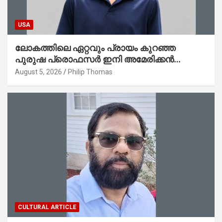
USA
ലോകത്തിലെ ഏറ്റവും പ്രായം കുറഞ്ഞ
പുരുഷ പ്രൊഫസർ ഇനി അമേരിക്കൻ
മലയാളി നേഥൻ തോമസ്
August 5, 2026
Philip Thomas
CULTURAL ARTICLE