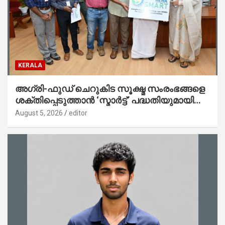
KERALA
അഗ്രി-ഫുഡ് ചെറുകിട സൂക്ഷ്മ സംരംഭങ്ങളെ
ശക്തിപ്പെടുത്താന്‍ ‘സ്മാര്‍ട്ട്’ പദ്ധതിയുമായി
കേര; ലോഗോ മുഖ്യമന്ത്രി പ്രകാശനം
August 5, 2026
editor
ചെയ്തു