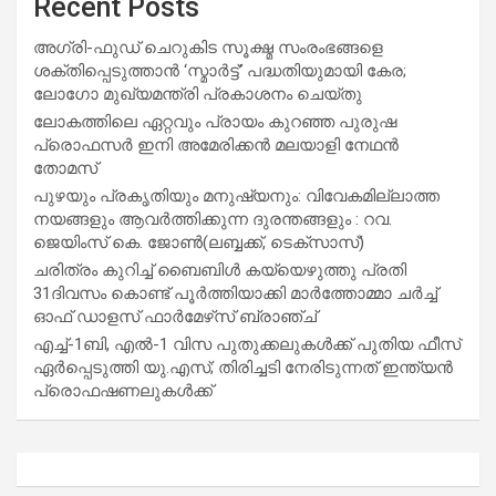
Recent Posts
അഗ്രി-ഫുഡ് ചെറുകിട സൂക്ഷ്മ സംരംഭങ്ങളെ
ശക്തിപ്പെടുത്താന്‍ ‘സ്മാര്‍ട്ട്’ പദ്ധതിയുമായി കേര;
ലോഗോ മുഖ്യമന്ത്രി പ്രകാശനം ചെയ്തു
ലോകത്തിലെ ഏറ്റവും പ്രായം കുറഞ്ഞ പുരുഷ
പ്രൊഫസർ ഇനി അമേരിക്കൻ മലയാളി നേഥൻ
തോമസ്
പുഴയും പ്രകൃതിയും മനുഷ്യനും: വിവേകമില്ലാത്ത
നയങ്ങളും ആവർത്തിക്കുന്ന ദുരന്തങ്ങളും : റവ.
ജെയിംസ് കെ. ജോൺ(ലബ്ബക്ക്, ടെക്സാസ്)
ചരിത്രം കുറിച്ച് ബൈബിൾ കയ്യെഴുത്തു പ്രതി
31ദിവസം കൊണ്ട് പൂർത്തിയാക്കി മാർത്തോമ്മാ ചർച്ച്
ഓഫ് ഡാളസ് ഫാർമേഴ്‌സ് ബ്രാഞ്ച്
എച്ച്-1ബി, എൽ-1 വിസ പുതുക്കലുകൾക്ക് പുതിയ ഫീസ്
ഏർപ്പെടുത്തി യു.എസ്; തിരിച്ചടി നേരിടുന്നത് ഇന്ത്യൻ
പ്രൊഫഷണലുകൾക്ക്