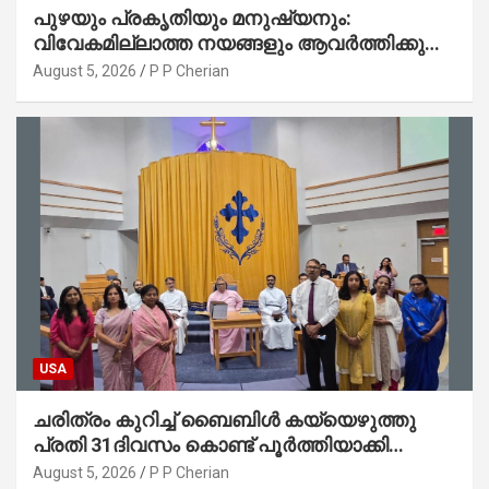
പുഴയും പ്രകൃതിയും മനുഷ്യനും:
വിവേകമില്ലാത്ത നയങ്ങളും ആവർത്തിക്കുന്ന
ദുരന്തങ്ങളും : റവ. ജെയിംസ് കെ.
August 5, 2026
P P Cherian
ജോൺ(ലബ്ബക്ക്, ടെക്സാസ്)
USA
ചരിത്രം കുറിച്ച് ബൈബിൾ കയ്യെഴുത്തു
പ്രതി 31ദിവസം കൊണ്ട് പൂർത്തിയാക്കി
മാർത്തോമ്മാ ചർച്ച് ഓഫ് ഡാളസ് ഫാർമേഴ്‌സ്
August 5, 2026
P P Cherian