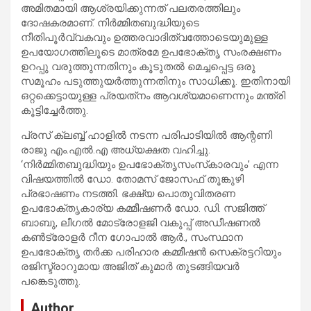
അമിതമായി ആശ്രയിക്കുന്നത് പലതരത്തിലും
ദോഷകരമാണ്. നിർമ്മിതബുദ്ധിയുടെ
നീതിപൂർവ്വകവും ഉത്തരവാദിത്വത്തോടെയുമുള്ള
ഉപയോഗത്തിലൂടെ മാത്രമേ ഉപഭോക്തൃ സംരക്ഷണം
ഉറപ്പു വരുത്തുന്നതിനും കൂടുതൽ മെച്ചപ്പെട്ട ഒരു
സമൂഹം പടുത്തുയർത്തുന്നതിനും സാധിക്കൂ. ഇതിനായി
ഒറ്റക്കെട്ടായുള്ള പ്രയത്‌നം ആവശ്യമാണെന്നും മന്ത്രി
കൂട്ടിച്ചേർത്തു.
പ്രസ് ക്ലബ്ബ് ഹാളിൽ നടന്ന പരിപാടിയിൽ ആന്റണി
രാജു എം.എൽ.എ അധ്യക്ഷത വഹിച്ചു.
‘നിർമ്മിതബുദ്ധിയും ഉപഭോക്തൃസംസ്‌കാരവും’ എന്ന
വിഷയത്തിൽ ഡോ. തോമസ് ജോസഫ് തൂങ്കുഴി
പ്രഭാഷണം നടത്തി. ഭക്ഷ്യ പൊതുവിതരണ
ഉപഭോക്തൃകാര്യ കമ്മീഷണർ ഡോ. ഡി. സജിത്ത്
ബാബു, ലീഗൽ മോട്രോളജി വകുപ്പ് അഡീഷണൽ
കൺട്രോളർ റീന ഗോപാൽ ആർ., സംസ്ഥാന
ഉപഭോക്തൃ തർക്ക പരിഹാര കമ്മീഷൻ സെക്രട്ടറിയും
രജിസ്ട്രാറുമായ അജിത് കുമാർ തുടങ്ങിയവർ
പങ്കെടുത്തു.
Author