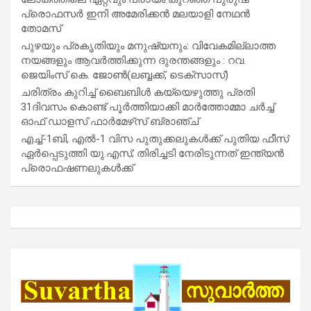
പ്രൊഫസർ ഇനി അമേരിക്കൻ മലയാളി നേഥൻ
തോമസ്
പുഴയും പ്രകൃതിയും മനുഷ്യനും: വിവേകമില്ലാത്ത
നയങ്ങളും ആവർത്തിക്കുന്ന ദുരന്തങ്ങളും : റവ.
ജെയിംസ് കെ. ജോൺ(ലബ്ബക്ക്, ടെക്സാസ്)
ചരിത്രം കുറിച്ച് ബൈബിൾ കയ്യെഴുത്തു പ്രതി
31ദിവസം കൊണ്ട് പൂർത്തിയാക്കി മാർത്തോമ്മാ ചർച്ച്
ഓഫ് ഡാളസ് ഫാർമേഴ്‌സ് ബ്രാഞ്ച്
എച്ച്-1ബി, എൽ-1 വിസ പുതുക്കലുകൾക്ക് പുതിയ ഫീസ്
ഏർപ്പെടുത്തി യു.എസ്; തിരിച്ചടി നേരിടുന്നത് ഇന്ത്യൻ
പ്രൊഫഷണലുകൾക്ക്