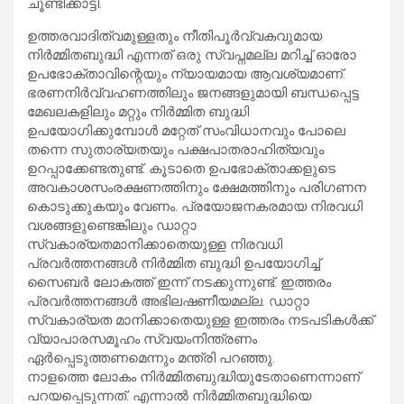
ചൂണ്ടിക്കാട്ടി.
ഉത്തരവാദിത്വമുള്ളതും നീതിപൂർവ്വകവുമായ
നിർമ്മിതബുദ്ധി എന്നത് ഒരു സ്വപ്നമല്ല മറിച്ച് ഓരോ
ഉപഭോക്താവിന്റെയും ന്യായമായ ആവശ്യമാണ്.
ഭരണനിർവ്വഹണത്തിലും ജനങ്ങളുമായി ബന്ധപ്പെട്ട
മേഖലകളിലും മറ്റും നിർമ്മിത ബുദ്ധി
ഉപയോഗിക്കുമ്പോൾ മറ്റേത് സംവിധാനവും പോലെ
തന്നെ സുതാര്യതയും പക്ഷപാതരാഹിത്യവും
ഉറപ്പാക്കേണ്ടതുണ്ട്. കൂടാതെ ഉപഭോക്താക്കളുടെ
അവകാശസംരക്ഷണത്തിനും ക്ഷേമത്തിനും പരിഗണന
കൊടുക്കുകയും വേണം. പ്രയോജനകരമായ നിരവധി
വശങ്ങളുണ്ടെങ്കിലും ഡാറ്റാ
സ്വകാര്യതമാനിക്കാതെയുള്ള നിരവധി
പ്രവർത്തനങ്ങൾ നിർമ്മിത ബുദ്ധി ഉപയോഗിച്ച്
സൈബർ ലോകത്ത് ഇന്ന് നടക്കുന്നുണ്ട്. ഇത്തരം
പ്രവർത്തനങ്ങൾ അഭിലഷണീയമല്ല. ഡാറ്റാ
സ്വകാര്യത മാനിക്കാതെയുള്ള ഇത്തരം നടപടികൾക്ക്
വ്യാപാരസമൂഹം സ്വയംനിന്ത്രണം
ഏർപ്പെടുത്തണമെന്നും മന്ത്രി പറഞ്ഞു.
നാളത്തെ ലോകം നിർമ്മിതബുദ്ധിയുടേതാണെന്നാണ്
പറയപ്പെടുന്നത്. എന്നാൽ നിർമ്മിതബുദ്ധിയെ