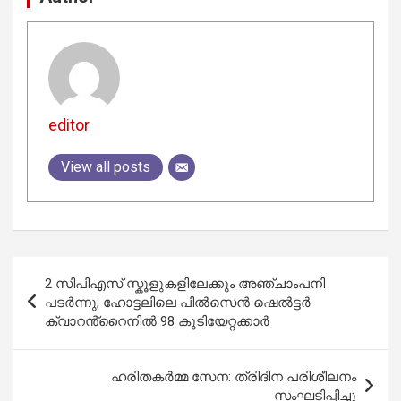
editor
View all posts
Post
2 സിപിഎസ് സ്കൂളുകളിലേക്കും അഞ്ചാംപനി
navigation
പടർന്നു; ഹോട്ടലിലെ പിൽസെൻ ഷെൽട്ടർ
ക്വാറൻ്റൈനിൽ 98 കുടിയേറ്റക്കാർ
ഹരിതകർമ്മ സേന: ത്രിദിന പരിശീലനം
സംഘടിപ്പിച്ചു