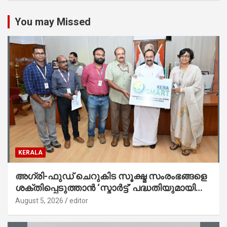
You may Missed
KERALA
അഗ്രി-ഫുഡ് ചെറുകിട സൂക്ഷ്മ സംരംഭങ്ങളെ
ശക്തിപ്പെടുത്താന്‍ ‘സ്മാര്‍ട്ട്’ പദ്ധതിയുമായി
കേര; ലോഗോ മുഖ്യമന്ത്രി പ്രകാശനം
August 5, 2026
editor
ചെയ്തു