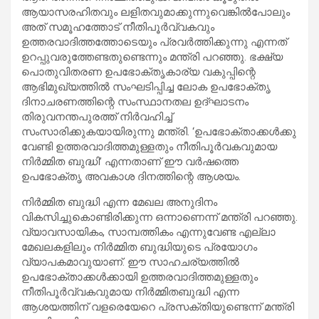
ആയാസരഹിതവും ലളിതവുമാക്കുന്നുവെങ്കിൽപോലും
അത് സമൂഹത്തോട് നീതിപൂർവ്വകവും
ഉത്തരവാദിത്തത്തോടെയും പ്രവർത്തിക്കുന്നു എന്നത്
ഉറപ്പുവരുത്തേണ്ടതുണ്ടെന്നും മന്ത്രി പറഞ്ഞു. ഭക്ഷ്യ
പൊതുവിതരണ ഉപഭോക്തൃകാര്യ വകുപ്പിന്റെ
ആഭിമുഖ്യത്തിൽ സംഘടിപ്പിച്ച ലോക ഉപഭോക്തൃ
ദിനാചരണത്തിന്റെ സംസ്ഥാനതല ഉദ്ഘാടനം
തിരുവനന്തപുരത്ത് നിർവഹിച്ച്
സംസാരിക്കുകയായിരുന്നു മന്ത്രി. ‘ഉപഭോക്താക്കൾക്കു
വേണ്ടി ഉത്തരവാദിത്തമുള്ളതും നീതിപൂർവകവുമായ
നിർമ്മിത ബുദ്ധി’ എന്നതാണ് ഈ വർഷത്തെ
ഉപഭോക്തൃ അവകാശ ദിനത്തിന്റെ ആശയം.
നിർമ്മിത ബുദ്ധി എന്ന മേഖല അനുദിനം
വികസിച്ചുകൊണ്ടിരിക്കുന്ന ഒന്നാണെന്ന് മന്ത്രി പറഞ്ഞു.
വ്യാവസായികം, സാമ്പത്തികം എന്നുവേണ്ട എല്ലാ
മേഖലകളിലും നിർമ്മിത ബുദ്ധിയുടെ പ്രയോഗം
വ്യാപകമാവുയാണ്. ഈ സാഹചര്യത്തിൽ
ഉപഭോക്താക്കൾക്കായി ഉത്തരവാദിത്തമുള്ളതും
നീതിപൂർവ്വകവുമായ നിർമ്മിതബുദ്ധി എന്ന
ആശയത്തിന് വളരെയേറെ പ്രസക്തിയുണ്ടെന്ന് മന്ത്രി