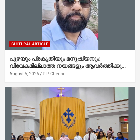
CULTURAL ARTICLE
പുഴയും പ്രകൃതിയും മനുഷ്യനും:
വിവേകമില്ലാത്ത നയങ്ങളും ആവർത്തിക്കുന്ന
ദുരന്തങ്ങളും : റവ. ജെയിംസ് കെ.
August 5, 2026
P P Cherian
ജോൺ(ലബ്ബക്ക്, ടെക്സാസ്)