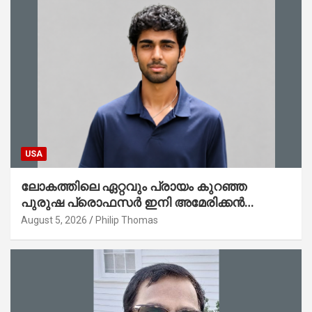
USA
ലോകത്തിലെ ഏറ്റവും പ്രായം കുറഞ്ഞ
പുരുഷ പ്രൊഫസർ ഇനി അമേരിക്കൻ
മലയാളി നേഥൻ തോമസ്
August 5, 2026
Philip Thomas