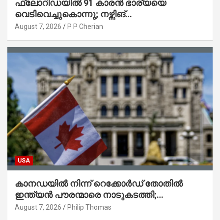
ഫ്ലോറിഡയിൽ 91 കാരൻ ഭാര്യയെ
വെടിവെച്ചുകൊന്നു; നഴ്സിങ്
ഹോമിലാക്കില്ലെന്ന് നൽകിയ വാഗ്ദാനം
August 7, 2026
P P Cherian
പാലിച്ചതായി മൊഴി
USA
കാനഡയിൽ നിന്ന് റെക്കോർഡ് തോതിൽ
ഇന്ത്യൻ പൗരന്മാരെ നാടുകടത്തി;
ആറുമാസത്തിനിടെ 3,323 പേർ
August 7, 2026
Philip Thomas