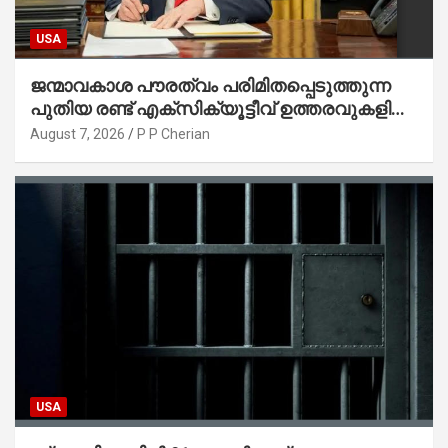
USA
ജന്മാവകാശ പൗരത്വം പരിമിതപ്പെടുത്തുന്ന
പുതിയ രണ്ട് എക്സിക്യൂട്ടീവ് ഉത്തരവുകളിൽ
ട്രംപ് ഒപ്പുവെച്ചു
August 7, 2026
P P Cherian
USA