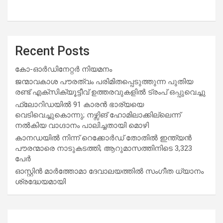
Recent Posts
കോ-ഓർഡിനേറ്റർ നിയമനം
ജന്മാവകാശ പൗരത്വം പരിമിതപ്പെടുത്തുന്ന പുതിയ
രണ്ട് എക്സിക്യൂട്ടീവ് ഉത്തരവുകളിൽ ട്രംപ് ഒപ്പുവെച്ചു
ഫ്ലോറിഡയിൽ 91 കാരൻ ഭാര്യയെ
വെടിവെച്ചുകൊന്നു; നഴ്സിങ് ഹോമിലാക്കില്ലെന്ന്
നൽകിയ വാഗ്ദാനം പാലിച്ചതായി മൊഴി
കാനഡയിൽ നിന്ന് റെക്കോർഡ് തോതിൽ ഇന്ത്യൻ
പൗരന്മാരെ നാടുകടത്തി; ആറുമാസത്തിനിടെ 3,323
പേർ
ഓസ്റ്റിൻ മാർത്തോമാ ദേവാലയത്തിൽ സംഗീത ധ്യാനം
ശ്രദ്ധേയമായി