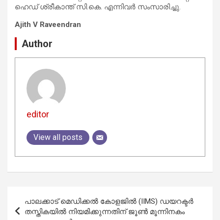
ഹെഡ് ശ്രീകാന്ത് സി.കെ. എന്നിവർ സംസാരിച്ചു.
Ajith V Raveendran
Author
editor
View all posts
Post
പാലക്കാട് മെഡിക്കൽ കോളജിൽ (IIMS) ഡയറക്ടർ
navigation
തസ്തികയിൽ നിയമിക്കുന്നതിന് ജൂൺ മൂന്നിനകം