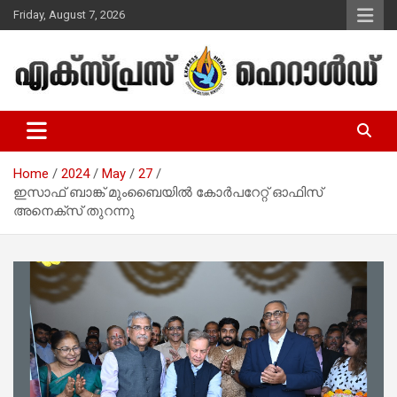
Skip
Friday, August 7, 2026
to
content
Malayalam Christian News
Express Herald – Malayalam
Christian News
Home
2024
May
27
ഇസാഫ് ബാങ്ക് മുംബൈയില്‍ കോര്‍പറേറ്റ് ഓഫിസ്
അനെക്സ് തുറന്നു