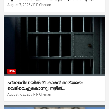
ട്രംപ് ഒപ്പുവെച്ചു
August 7, 2026
P P Cherian
USA
ഫ്ലോറിഡയിൽ 91 കാരൻ ഭാര്യയെ
വെടിവെച്ചുകൊന്നു; നഴ്സിങ്
ഹോമിലാക്കില്ലെന്ന് നൽകിയ വാഗ്ദാനം
August 7, 2026
P P Cherian
പാലിച്ചതായി മൊഴി