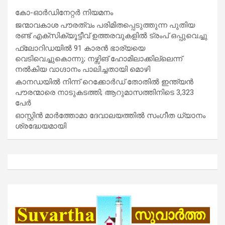
കോ-ഓർഡിനേറ്റർ നിയമനം
ജന്മാവകാശ പൗരത്വം പരിമിതപ്പെടുത്തുന്ന പുതിയ
രണ്ട് എക്സിക്യൂട്ടീവ് ഉത്തരവുകളിൽ ട്രംപ് ഒപ്പുവെച്ചു
ഫ്ലോറിഡയിൽ 91 കാരൻ ഭാര്യയെ
വെടിവെച്ചുകൊന്നു; നഴ്സിങ് ഹോമിലാക്കില്ലെന്ന്
നൽകിയ വാഗ്ദാനം പാലിച്ചതായി മൊഴി
കാനഡയിൽ നിന്ന് റെക്കോർഡ് തോതിൽ ഇന്ത്യൻ
പൗരന്മാരെ നാടുകടത്തി; ആറുമാസത്തിനിടെ 3,323
പേർ
ഓസ്റ്റിൻ മാർത്തോമാ ദേവാലയത്തിൽ സംഗീത ധ്യാനം
ശ്രദ്ധേയമായി