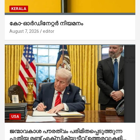
KERALA
കോ-ഓർഡിനേറ്റർ നിയമനം
August 7, 2026
editor
USA
ജന്മാവകാശ പൗരത്വം പരിമിതപ്പെടുത്തുന്ന
പുതിയ രണ്ട് എക്സിക്യൂട്ടീവ് ഉത്തരവുകളിൽ