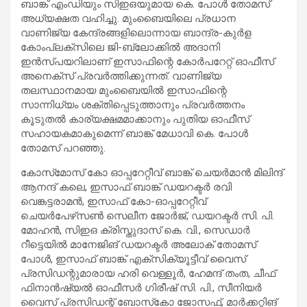
ബാങ്ക് എംഡിയും സിഇഒയുമായ കെ. പോള്‍ തോമസ്
അധ്യക്ഷത വഹിച്ചു. മുംബൈയിലെ പ്രധാന
വാണിജ്യ കേന്ദ്രങ്ങളിലൊന്നായ ബാന്ദ്ര-കുര്‍ള
കോംപ്ലക്‌സിലെ ജി-ബ്ലോക്കില്‍ അദാനി
ഇന്‍സ്പയറിലാണ് ഇസാഫിന്റെ കോര്‍പറേറ്റ് ഓഫീസ്
അനെക്സ് പ്രവര്‍ത്തിക്കുന്നത്. വാണിജ്യ
തലസ്ഥാനമായ മുംബൈയില്‍ ഇസാഫിന്റെ
സാന്നിധ്യം ശക്തിപ്പെടുത്താനും പ്രവര്‍ത്തനം
കൂടുതല്‍ കാര്യക്ഷമമാക്കാനും പുതിയ ഓഫീസ്
സഹായകമാകുമെന്ന് ബാങ്ക് മേധാവി കെ. പോള്‍
തോമസ് പറഞ്ഞു.
കോസ്‌മോസ് കോ ഓപ്പറേറ്റീവ് ബാങ്ക് ചെയര്‍മാന്‍ മിലിന്ദ്
ആനന്ദ് കലെ, ഇസാഫ് ബാങ്ക് ഡയറക്ടര്‍ രവി
വെങ്കട്ടരാമന്‍, ഇസാഫ്‌ കോ-ഓപ്പറേറ്റീവ്‌
ചെയർപേഴ്‌സൺ സെലീന ജോർജ്‌, ഡയറക്ടർ സി. പി.
മോഹൻ, സിഇഒ ക്രിസ്തുദാസ് കെ. വി., സെഡാർ
റീട്ടെയിൽ മാനേജിങ് ഡയറക്ടർ അലോക് തോമസ്
പോൾ, ഇസാഫ് ബാങ്ക് എക്‌സിക്യൂട്ടീവ് വൈസ്
പ്രസിഡന്റുമാരായ ഹരി വെള്ളൂര്‍, ഹേമന്ദ് തംത, ചീഫ്
ഫിനാൻഷ്യൽ ഓഫീസർ ഗിരീഷ് സി. പി., സീനിയര്‍
വൈസ് പ്രസിഡന്റ് ബോസ്‌കോ ജോസഫ്, മാര്‍ക്കറ്റിങ്