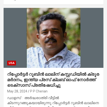
USA
റിപ്പോർട്ടർ റൂബിൻ ലാലിന് കസ്റ്റഡിയിൽ ക്രൂര
മർദനം, ഇന്ത്യ പ്രസ് ക്ലബ് ഓഫ് നോർത്ത്
ടെക്സാസ് പ്രതിഷേധിച്ചു
May 28, 2024
P P Cherian
ഡാളസ് : അർദ്ധരാത്രി വീട്ടിൽ
കിടന്നുറങ്ങുകയായിരുന്നു റിപ്പോർട്ടർ റൂബിൻ ലാലിനെ