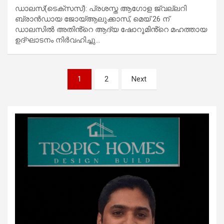
ഡാലസ്(ടെക്സസ്): പ്രശസ്ത ആഗോള ജ്വല്ലറി
ബ്രാൻഡായ ജോയ്ആലുക്കാസ്, മെയ് 26 ന്
ഡാലസിൽ അതിൻ്റെ ആദ്യ ഷോറൂമിൻ്റെ മഹത്തായ
ഉദ്ഘാടനം നിർവഹിച്ചു…
Posts
1
2
Next
pagination