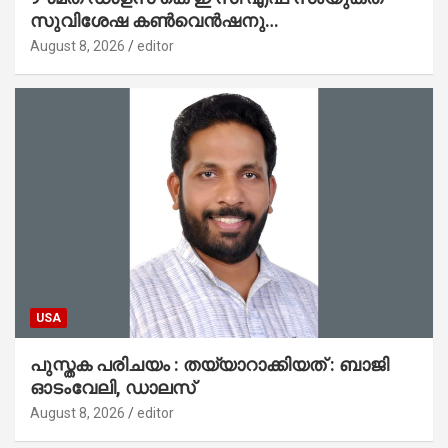
സുവിശേഷ കൺവെൻഷനു
പ്രാർത്ഥനാനിർഭരമായ തുടക്കം
August 8, 2026
editor
USA
പുസ്തക പരിചയം : തയ്യാറാക്കിയത് : ബാജി
ഓടംവേലി, ഡാലസ്
August 8, 2026
editor