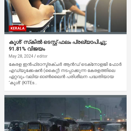
KERALA
കൂൾ’ സ്‌കിൽ ടെസ്റ്റ് ഫലം പ്രഖ്യാപിച്ചു;
91.81% വിജയം
May 28, 2024
editor
കേരള ഇൻഫ്രാസ്ട്രക്ചർ ആൻഡ് ടെക്‌നോളജി ഫോർ
എഡ്യൂക്കേഷൻ (കൈറ്റ്) നടപ്പാക്കുന്ന കേരളത്തിലെ
ഏറ്റവും വലിയ ഓൺലൈൻ പരിശീലന പദ്ധതിയായ
‘കൂൾ’ (KITEs…