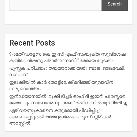
Search
Recent Posts
9-ാമത് ഡാളസ് കെ ഇ സി എഫ് സംയുക്ത സുവിശേഷ
കൺവെൻഷനു പ്രാർത്ഥനാനിർഭരമായ തുടക്കം
പുസ്തക പരിചയം : തയ്യാറാക്കിയത് : ബാജി ഓടംവേലി,
ഡാലസ്
ഇടുക്കിയിൽ കാർ തോട്ടിലേക്ക് മറിഞ്ഞ് യുവാവിന്
ദാരുണാന്ത്യം
ഇൻഡ്യാനയിൽ ‘റൂക്കി ടീച്ചർ ഓഫ് ദി ഇയർ’ പുരസ്കാര
ജേതാവും സഹോദരനും ലേക്ക് മിഷിഗണിൽ മുങ്ങിമരിച്ചു
ഏഴ് വയസ്സുകാരനെ ക്രൂരമായി പീഡിപ്പിച്ച്
കൊലപ്പെടുത്തി: അമ്മ ഉൾപ്പെടെ മൂന്ന് സ്ത്രീകൾ
അറസ്റ്റിൽ