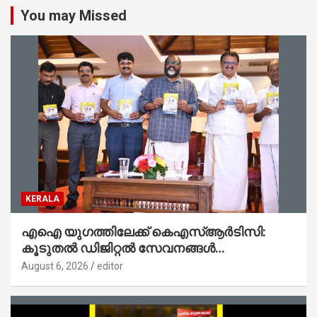
You may Missed
KERALA
എഐ യുഗത്തിലേക്ക് കെഎസ്ആർടിസി:
കൂടുതൽ ഡിജിറ്റൽ സേവനങ്ങൾ
ജനങ്ങളിലേക്കെത്തിക്കും – മന്ത്രി സി പി
August 6, 2026
editor
ജോൺ