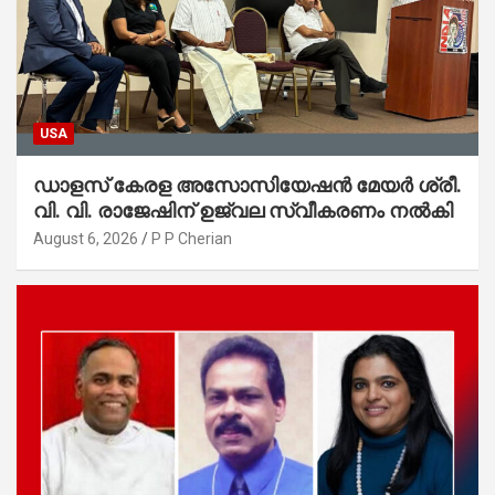
USA
ഡാളസ് കേരള അസോസിയേഷൻ മേയർ ശ്രീ.
വി. വി. രാജേഷിന് ഉജ്വല സ്വീകരണം നൽകി
August 6, 2026
P P Cherian