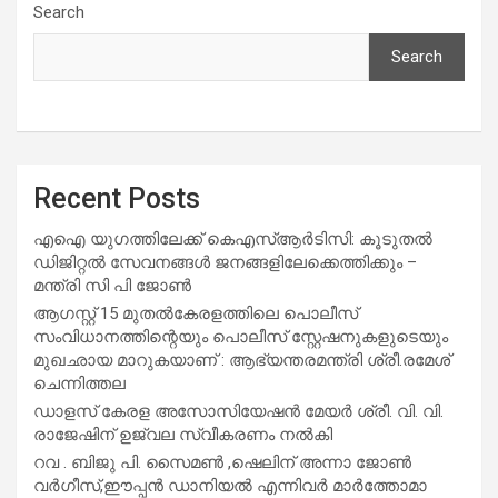
Search
Search
Recent Posts
എഐ യുഗത്തിലേക്ക് കെഎസ്ആർടിസി: കൂടുതൽ
ഡിജിറ്റൽ സേവനങ്ങൾ ജനങ്ങളിലേക്കെത്തിക്കും –
മന്ത്രി സി പി ജോൺ
ആഗസ്റ്റ് 15 മുതല്‍കേരളത്തിലെ പൊലീസ്
സംവിധാനത്തിന്റെയും പൊലീസ് സ്റ്റേഷനുകളുടെയും
മുഖഛായ മാറുകയാണ് : ആഭ്യന്തരമന്ത്രി ശ്രീ.രമേശ്
ചെന്നിത്തല
ഡാളസ് കേരള അസോസിയേഷൻ മേയർ ശ്രീ. വി. വി.
രാജേഷിന് ഉജ്വല സ്വീകരണം നൽകി
റവ . ബിജു പി. സൈമൺ ,ഷെലിന് അന്നാ ജോൺ
വർഗീസ്,ഈപ്പൻ ഡാനിയൽ എന്നിവർ മാർത്തോമാ