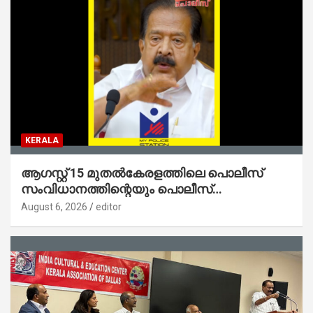
KERALA
ആഗസ്റ്റ് 15 മുതല്‍കേരളത്തിലെ പൊലീസ്
സംവിധാനത്തിന്റെയും പൊലീസ്
സ്റ്റേഷനുകളുടെയും മുഖഛായ മാറുകയാണ് :
August 6, 2026
editor
ആഭ്യന്തരമന്ത്രി ശ്രീ.രമേശ് ചെന്നിത്തല