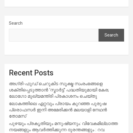
Search
Search
Recent Posts
അഗ്രി-ഫുഡ് ചെറുകിട സൂക്ഷ്മ സംരംഭങ്ങളെ
ശക്തിപ്പെടുത്താന്‍ ‘സ്മാര്‍ട്ട്’ പദ്ധതിയുമായി കേര;
ലോഗോ മുഖ്യമന്ത്രി പ്രകാശനം ചെയ്തു
ലോകത്തിലെ ഏറ്റവും പ്രായം കുറഞ്ഞ പുരുഷ
പ്രൊഫസർ ഇനി അമേരിക്കൻ മലയാളി നേഥൻ
തോമസ്
പുഴയും പ്രകൃതിയും മനുഷ്യനും: വിവേകമില്ലാത്ത
നയങ്ങളും ആവർത്തിക്കുന്ന ദുരന്തങ്ങളും : റവ.