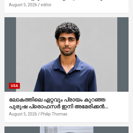
കേര; ലോഗോ മുഖ്യമന്ത്രി പ്രകാശനം
August 5, 2026
editor
ചെയ്തു
USA
ലോകത്തിലെ ഏറ്റവും പ്രായം കുറഞ്ഞ
പുരുഷ പ്രൊഫസർ ഇനി അമേരിക്കൻ
മലയാളി നേഥൻ തോമസ്
August 5, 2026
Philip Thomas