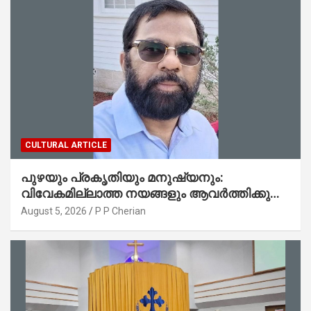
CULTURAL ARTICLE
പുഴയും പ്രകൃതിയും മനുഷ്യനും:
വിവേകമില്ലാത്ത നയങ്ങളും ആവർത്തിക്കുന്ന
ദുരന്തങ്ങളും : റവ. ജെയിംസ് കെ.
August 5, 2026
P P Cherian
ജോൺ(ലബ്ബക്ക്, ടെക്സാസ്)