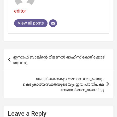
editor
View all posts
Post
ഇസാഫ് ബാങ്കിന്റെ റീജണൽ ഓഫീസ് കോഴിക്കോട്
navigation
തുറന്നു
ജോയ് ഭരണകൂട അനാസ്ഥയുടെയും
കെടുകാര്യസ്ഥതയുടെയും ഇര; പ്രതിപക്ഷ
നേതാവ് അനുശോചിച്ചു
Leave a Reply