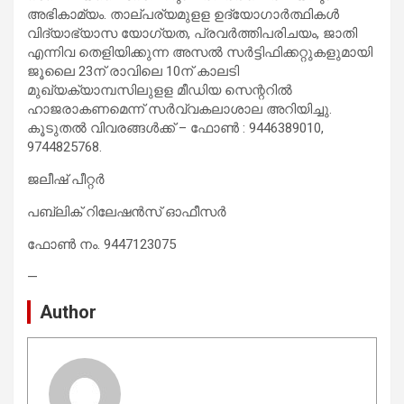
അഭികാമ്യം. താല്പര്യമുളള ഉദ്യോഗാർത്ഥികൾ
വിദ്യാഭ്യാസ യോഗ്യത, പ്രവർത്തിപരിചയം, ജാതി
എന്നിവ തെളിയിക്കുന്ന അസൽ സർട്ടിഫിക്കറ്റുകളുമായി
ജൂലൈ 23ന് രാവിലെ 10ന് കാലടി
മുഖ്യക്യാമ്പസിലുളള മീഡിയ സെന്ററിൽ
ഹാജരാകണമെന്ന് സർവ്വകലാശാല അറിയിച്ചു.
കൂടുതൽ വിവരങ്ങൾക്ക് – ഫോൺ : 9446389010,
9744825768.
ജലീഷ് പീറ്റര്‍
പബ്ലിക് റിലേഷന്‍സ് ഓഫീസര്‍
ഫോണ്‍ നം. 9447123075
—
Author