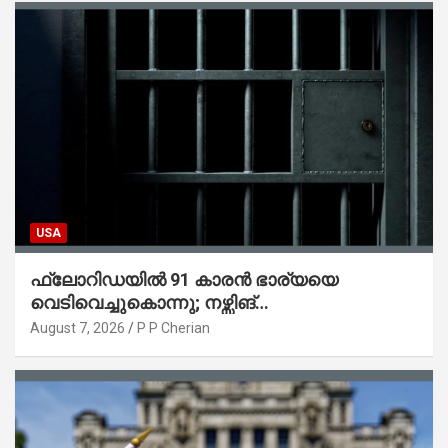
USA
ഫ്ലോറിഡയിൽ 91 കാരൻ ഭാര്യയെ
വെടിവെച്ചുകൊന്നു; നഴ്സിങ്
ഹോമിലാക്കില്ലെന്ന് നൽകിയ വാഗ്ദാനം
August 7, 2026
P P Cherian
പാലിച്ചതായി മൊഴി