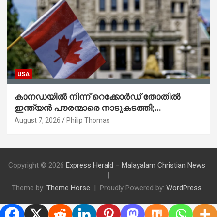
USA
കാനഡയിൽ നിന്ന് റെക്കോർഡ് തോതിൽ
ഇന്ത്യൻ പൗരന്മാരെ നാടുകടത്തി;
ആറുമാസത്തിനിടെ 3,323 പേർ
August 7, 2026
Philip Thomas
Copyright © 2026
Express Herald – Malayalam Christian News
Theme by:
Theme Horse
Proudly Powered by:
WordPress