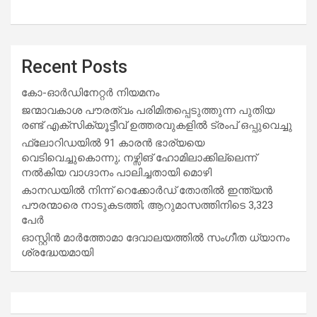
Recent Posts
കോ-ഓർഡിനേറ്റർ നിയമനം
ജന്മാവകാശ പൗരത്വം പരിമിതപ്പെടുത്തുന്ന പുതിയ
രണ്ട് എക്സിക്യൂട്ടീവ് ഉത്തരവുകളിൽ ട്രംപ് ഒപ്പുവെച്ചു
ഫ്ലോറിഡയിൽ 91 കാരൻ ഭാര്യയെ
വെടിവെച്ചുകൊന്നു; നഴ്സിങ് ഹോമിലാക്കില്ലെന്ന്
നൽകിയ വാഗ്ദാനം പാലിച്ചതായി മൊഴി
കാനഡയിൽ നിന്ന് റെക്കോർഡ് തോതിൽ ഇന്ത്യൻ
പൗരന്മാരെ നാടുകടത്തി; ആറുമാസത്തിനിടെ 3,323
പേർ
ഓസ്റ്റിൻ മാർത്തോമാ ദേവാലയത്തിൽ സംഗീത ധ്യാനം
ശ്രദ്ധേയമായി