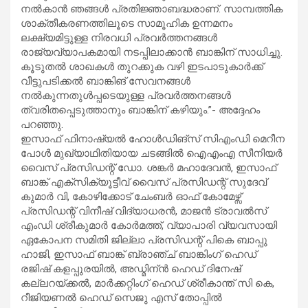
നൽകാൻ ഞങ്ങൾ പ്രതിജ്ഞാബദ്ധരാണ്. സാമ്പത്തിക
ശാക്തീകരണത്തിലൂടെ സാമൂഹിക ഉന്നമനം
ലക്ഷ്യമിട്ടുള്ള നിരവധി പ്രവർത്തനങ്ങൾ
രാജ്യവ്യാപകമായി നടപ്പിലാക്കാൻ ബാങ്കിന് സാധിച്ചു.
കൂടുതൽ ശാഖകൾ തുറക്കുക വഴി ഇടപാടുകാർക്ക്
വീട്ടുപടിക്കൽ ബാങ്കിങ് സേവനങ്ങൾ
നൽകുന്നതുൾപ്പടെയുള്ള പ്രവർത്തനങ്ങൾ
ത്വരിതപ്പെടുത്താനും ബാങ്കിന് കഴിയും.”- അദ്ദേഹം
പറഞ്ഞു.
ഇസാഫ് ഫിനാഷ്യൽ ഹോൾഡിങ്‌സ് സിഎംഡി മെറീന
പോൾ മുഖ്യാഥിതിയായ ചടങ്ങിൽ ഐഎംഎ സീനിയർ
വൈസ് പ്രസിഡന്റ് ഡോ. ശങ്കർ മഹാദേവൻ, ഇസാഫ്
ബാങ്ക് എക്സിക്യൂട്ടീവ് വൈസ് പ്രസിഡന്റ് സുദേവ്
കുമാർ വി, കോഴിക്കോട് ചേംബർ ഓഫ് കോമേഴ്സ്
പ്രസിഡന്റ് വിനീഷ് വിദ്യാധരൻ, മാജൻ ട്രാവൽസ്
എംഡി ശ്രീകുമാർ കോർമത്ത്, വ്യാപാരി വ്യവസായി
ഏകോപന സമിതി ജില്ലാ പ്രസിഡന്റ് പികെ ബാപ്പു
ഹാജി, ഇസാഫ് ബാങ്ക് ബ്രാഞ്ച് ബാങ്കിംഗ് ഹെഡ്
രജിഷ് കളപ്പുരയിൽ, അഡ്മിന്ൻ ഹെഡ് ദിനേഷ്
കല്ലറയ്ക്കൽ, മാർക്കറ്റിംഗ് ഹെഡ് ശ്രീകാന്ത് സി കെ,
റീജിയണൽ ഹെഡ് സെജു എസ് തോപ്പിൽ