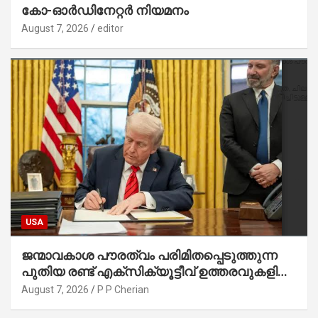
കോ-ഓർഡിനേറ്റർ നിയമനം
August 7, 2026
editor
USA
ജന്മാവകാശ പൗരത്വം പരിമിതപ്പെടുത്തുന്ന
പുതിയ രണ്ട് എക്സിക്യൂട്ടീവ് ഉത്തരവുകളിൽ
ട്രംപ് ഒപ്പുവെച്ചു
August 7, 2026
P P Cherian