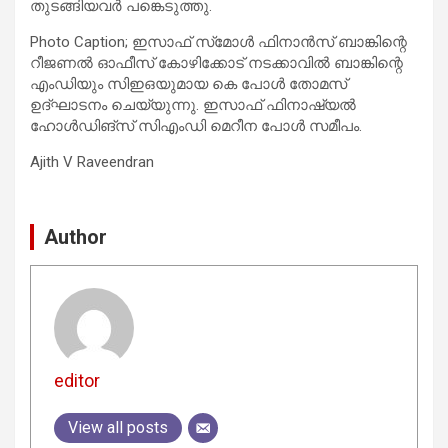
തുടങ്ങിയവർ പങ്കെടുത്തു.
Photo Caption; ഇസാഫ് സ്‌മോൾ ഫിനാൻസ് ബാങ്കിന്റെ
റീജണൽ ഓഫീസ് കോഴിക്കോട് നടക്കാവിൽ ബാങ്കിന്റെ
എംഡിയും സിഇഒയുമായ കെ പോൾ തോമസ്
ഉദ്‌ഘാടനം ചെയ്യുന്നു. ഇസാഫ് ഫിനാഷ്യൽ
ഹോൾഡിങ്‌സ് സിഎംഡി മെറീന പോൾ സമീപം.
Ajith V Raveendran
Author
editor
View all posts