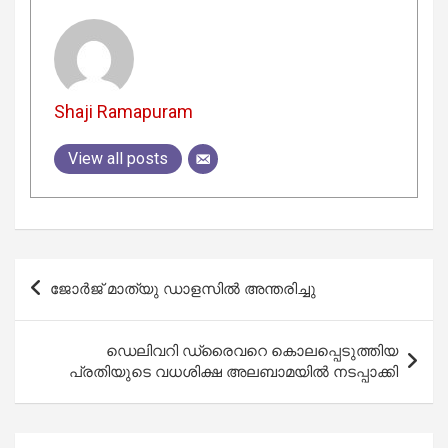
Shaji Ramapuram
View all posts
Post
ജോർജ് മാത്യു ഡാളസിൽ അന്തരിച്ചു
navigation
ഡെലിവറി ഡ്രൈവറെ കൊലപ്പെടുത്തിയ
പ്രതിയുടെ വധശിക്ഷ അലബാമയിൽ നടപ്പാക്കി