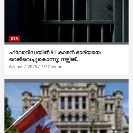
USA
ഫ്ലോറിഡയിൽ 91 കാരൻ ഭാര്യയെ
വെടിവെച്ചുകൊന്നു; നഴ്സിങ്
ഹോമിലാക്കില്ലെന്ന് നൽകിയ വാഗ്ദാനം
August 7, 2026
P P Cherian
പാലിച്ചതായി മൊഴി