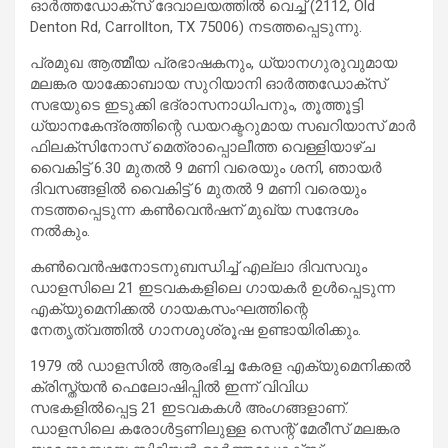
ഓര്‍ത്തഡോക്‌സ് ദേവാലയത്തിൽ വെച്ച് (2112, Old
Denton Rd, Carrollton, TX 75006) നടത്തപ്പെടുന്നു.
പ്രമുഖ ആത്മീയ പ്രഭാഷകനും, ധ്യാനഗുരുവുമായ
മലങ്കര യാക്കോബായ സുറിയാനി ഓര്‍ത്തഡോക്‌സ്
സഭയുടെ ഇടുക്കി ഭദ്രാസനാധിപനും, തൂത്തൂട്ടി
ധ്യാനകേന്ദ്രത്തിന്റെ ഡയറക്ടറുമായ സഖറിയാസ് മാര്‍
ഫിലക്‌സിനോസ് മെത്രാപ്പൊലീത്ത വെള്ളിയാഴ്ച
വൈകിട്ട് 6.30 മുതല്‍ 9 മണി വരെയും ശനി, ഞായര്‍
ദിവസങ്ങളില്‍ വൈകിട്ട് 6 മുതല്‍ 9 മണി വരെയും
നടത്തപ്പെടുന്ന കണ്‍വെൻഷന് മുഖ്യ സന്ദേശം
നല്‍കും.
കണ്‍വെന്‍ഷനോടനുബന്ധിച്ച് എല്ലാ ദിവസവും
ഡാളസിലെ 21 ഇടവകകളിലെ ഗായകര്‍ ഉള്‍പ്പെടുന്ന
എക്യുമെനിക്കല്‍ ഗായകസംഘത്തിന്റെ
നേതൃത്വത്തില്‍ ഗാനശുശ്രൂഷ ഉണ്ടായിരിക്കും.
1979 ല്‍ ഡാളസില്‍ ആരംഭിച്ച കേരള എക്യുമെനിക്കല്‍
ക്രിസ്ത്യന്‍ ഫെലോഷിപ്പില്‍ ഇന്ന് വിവിധ
സഭകളില്‍പ്പെട്ട 21 ഇടവകകള്‍ അംഗങ്ങളാണ്.
ഡാളസിലെ കരോള്‍ട്ടണിലുള്ള സെന്റ് മേരീസ് മലങ്കര