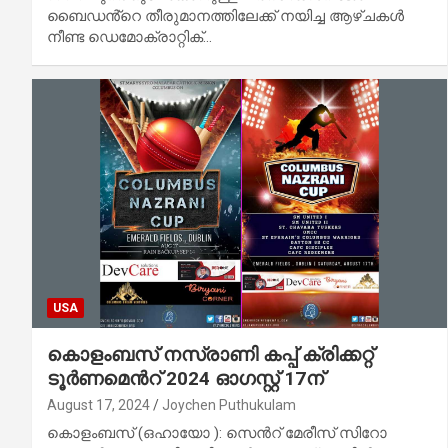
ബൈഡൻ്റെ തീരുമാനത്തിലേക്ക് നയിച്ച ആഴ്‌ചകൾ
നീണ്ട ഡെമോക്രാറ്റിക്…
USA
കൊളംബസ് നസ്രാണി കപ്പ് ക്രിക്കറ്റ്
ടൂര്‍ണമെന്‍റ് 2024 ഓഗസ്റ്റ് 17ന്
August 17, 2024
Joychen Puthukulam
കൊളംബസ് (ഒഹായോ ): സെന്‍റ് മേരീസ് സിറോ