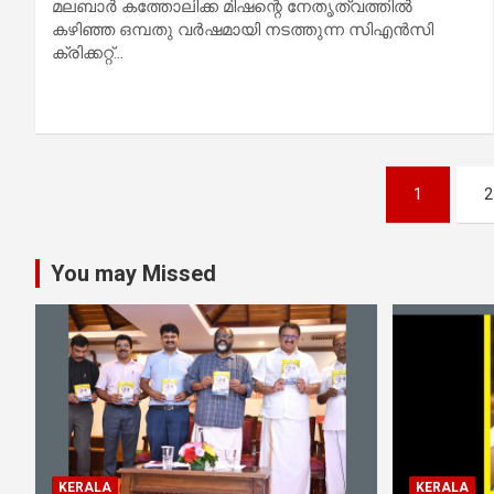
മലബാര്‍ കത്തോലിക്ക മിഷന്റെ നേതൃത്വത്തില്‍
കഴിഞ്ഞ ഒമ്പതു വർഷമായി നടത്തുന്ന സിഎൻസി
ക്രിക്കറ്റ്…
Posts
1
2
pagination
You may Missed
KERALA
KERALA