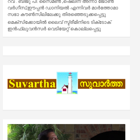
റവ . ബിജു പി. സൈമൺ ,ഷെലിന് അന്നാ ജോൺ
വർഗീസ്,ഈപ്പൻ ഡാനിയൽ എന്നിവർ മാർത്തോമാ
സഭാ കൗൺസിലിലേക്കു തിരഞ്ഞെടുക്കപ്പെട്ടു
മെക്സിക്കോയിൽ ലൈവ് സ്ട്രീമിനിടെ ടിക്‌ടോക്
ഇൻഫ്ലുവൻസർ വെടിയേറ്റ് കൊല്ലപ്പെട്ടു