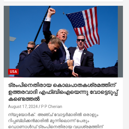
USA
ട്രംപിനെതിരായ കൊലപാതകശ്രമത്തിന്
ഉത്തരവാദി എഫ്ബിഐയെന്നു വോട്ടെടുപ്പ്
കണ്ടെത്തൽ
August 17, 2024
P P Cherian
ന്യൂയോർക് : അഞ്ച് വോട്ടർമാരിൽ ഒരാളും
റിപ്പബ്ലിക്കൻമാരിൽ മൂന്നിലൊന്ന് പേരും
ഡൊണാൾഡ് ട്രംപിനെതിരായ വധശ്രമത്തിന്