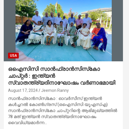
USA
ഒഐസിസി സാൻഫ്രാൻസിസ്‌കോ
ചാപ്റ്റർ : ഇന്ത്യൻ
സ്വാതന്ത്ര്യദിനാഘോഷം വർണാഭമായി
August 17, 2024
Jeemon Ranny
സാൻഫ്രാൻസിസ്‌കോ : ഓവർസീസ് ഇന്ത്യൻ
കൾച്ചറൽ കോൺഗ്രസ് (ഒഐസിസി യൂഎസ്എ)
സാൻഫ്രാൻസിസ്‌കോ ചാപ്റ്ററിന്റെ ആഭിമുഖ്യത്തിൽ
78 മത് ഇന്ത്യൻ സ്വാതന്ത്ര്യദിനാഘോഷം
വൈവിധ്യമാർന്ന…