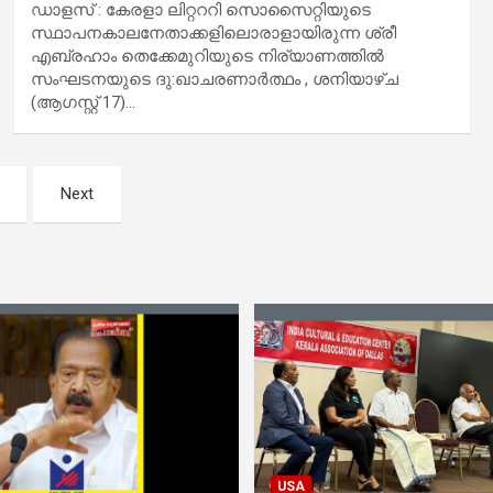
ഡാളസ് : കേരളാ ലിറ്റററി സൊസൈറ്റിയുടെ
സ്ഥാപനകാലനേതാക്കളിലൊരാളായിരുന്ന ശ്രീ
എബ്രഹാം തെക്കേമുറിയുടെ നിര്യാണത്തിൽ
സംഘടനയുടെ ദു:ഖാചരണാർത്ഥം , ശനിയാഴ്ച
(ആഗസ്റ്റ് 17)…
Next
USA