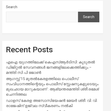
Search
Search
Recent Posts
എഐ യുഗത്തിലേക്ക് കെഎസ്ആർടിസി: കൂടുതൽ
ഡിജിറ്റൽ സേവനങ്ങൾ ജനങ്ങളിലേക്കെത്തിക്കും –
മന്ത്രി സി പി ജോൺ
ആഗസ്റ്റ് 15 മുതല്‍കേരളത്തിലെ പൊലീസ്
സംവിധാനത്തിന്റെയും പൊലീസ് സ്റ്റേഷനുകളുടെയും
മുഖഛായ മാറുകയാണ് : ആഭ്യന്തരമന്ത്രി ശ്രീ.രമേശ്
ചെന്നിത്തല
ഡാളസ് കേരള അസോസിയേഷൻ മേയർ ശ്രീ. വി. വി.
രാജേഷിന് ഉജ്വല സ്വീകരണം നൽകി