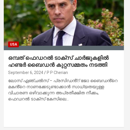
USA
ഒമ്പത് ഫെഡറൽ ടാക്സ് ചാർജുകളിൽ
ഹണ്ടർ ബൈഡൻ കുറ്റസമ്മതം നടത്തി
September 6, 2024
P P Cherian
ലോസ് ഏഞ്ചൽസ് – പ്രസിഡൻ്റ് ജോ ബൈഡൻ്റെ
മകൻ്റെ നാണക്കേടുണ്ടാക്കാൻ സാധ്യതയുള്ള
വിചാരണ ഒഴിവാക്കുന്ന അപ്രതീക്ഷിത നീക്കം,
ഫെഡറൽ ടാക്സ് കേസിലെ…