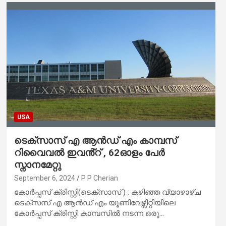
USA
ടെക്‌സാസ് എ ആൻഡ് എം കാമ്പസ്
റിവൈവൽ ഇവൻ്റ് , 62ഓളം പേർ
സ്നാനമേറ്റു
September 6, 2024
P P Cherian
കോർപ്പസ് ക്രിസ്റ്റി(ടെക്സാസ് ) : കഴിഞ്ഞ വ്യാഴാഴ്ച
ടെക്സസ് എ ആൻഡ് എം യൂണിവേഴ്സിറ്റിയിലെ
കോർപ്പസ് ക്രിസ്റ്റി കാമ്പസിൽ നടന്ന ഒരു…