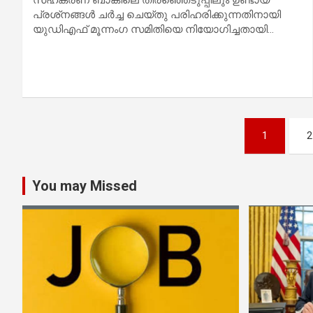
സഹകരണ ബാങ്കിലെ തിരഞ്ഞെടുപ്പിലും ഉണ്ടായ
പ്രശ്‌നങ്ങള്‍ ചര്‍ച്ച ചെയ്തു പരിഹരിക്കുന്നതിനായി
യുഡിഎഫ് മൂന്നംഗ സമിതിയെ നിയോഗിച്ചതായി…
Posts
1
2
pagination
You may Missed