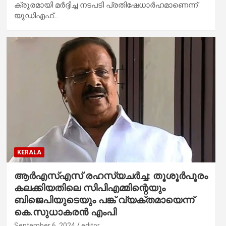
ക്രൂരമായി മര്‍ദ്ദിച്ച നടപടി പ്രതിഷേധാര്‍ഹമാണെന്ന്
യുഡിഎഫ്…
KERALA
ആര്‍എസ്എസ് രഹസ്യചര്‍ച്ച: തൂശൂര്‍പൂരം
കലക്കിയതിലെ സിപിഎമ്മിന്റെയും
ബിജെപിയുടെയും പങ്ക് വ്യക്തമായെന്ന്
കെ.സുധാകരന്‍ എംപി
September 6, 2024
editor