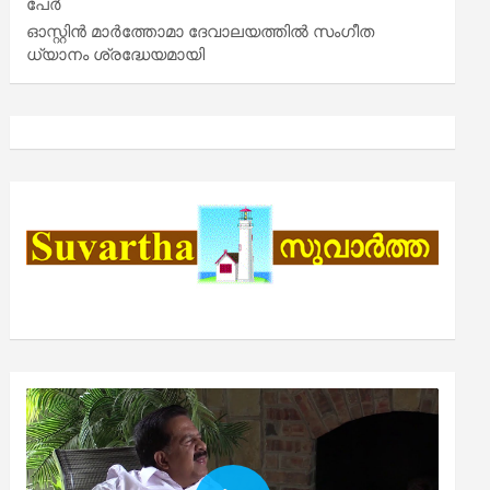
പേർ
ഓസ്റ്റിൻ മാർത്തോമാ ദേവാലയത്തിൽ സംഗീത
ധ്യാനം ശ്രദ്ധേയമായി