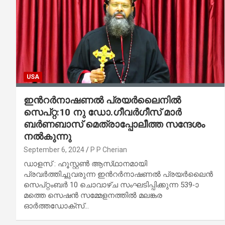
USA
ഇന്‍റർനാഷണൽ പ്രയർലെെനിൽ
സെപ്റ്റ:10 നു ഡോ.ഗീവർഗീസ് മാർ
ബർണബാസ് മെത്രാപ്പോലീത്ത സന്ദേശം
നല്‍കുന്നു
September 6, 2024
P P Cherian
ഡാളസ് : ഹൂസ്റ്റണ്‍ ആസ്‌ഥാനമായി
പ്രവർത്തിച്ചുവരുന്ന ഇന്‍റർനാഷണൽ പ്രയർലെെൻ
സെപ്റ്റംബർ 10 ചൊവാഴ്ച സംഘടിപ്പിക്കുന്ന 539-ാ
മത്തെ സെഷൻ സമ്മേളനത്തില്‍ മലങ്കര
ഓർത്തഡോക്സ്…