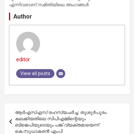
എന്നിവരാണ് സമിതിയിലെ അംഗങ്ങള്‍.
Author
editor
View all posts
Post
ആര്‍എസ്എസ് രഹസ്യചര്‍ച്ച: തൂശൂര്‍പൂരം
navigation
കലക്കിയതിലെ സിപിഎമ്മിന്റെയും
ബിജെപിയുടെയും പങ്ക് വ്യക്തമായെന്ന്
കെ.സുധാകരന്‍ എംപി