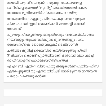
അഗ്രി-ഫുഡ് ചെറുകിട സൂക്ഷ്മ സംരംഭങ്ങളെ
ശക്തിപ്പെടുത്താന്‍ ‘സ്മാര്‍ട്ട്’ പദ്ധതിയുമായി കേര;
ലോഗോ മുഖ്യമന്ത്രി പ്രകാശനം ചെയ്തു
ലോകത്തിലെ ഏറ്റവും പ്രായം കുറഞ്ഞ പുരുഷ
പ്രൊഫസർ ഇനി അമേരിക്കൻ മലയാളി നേഥൻ
തോമസ്
പുഴയും പ്രകൃതിയും മനുഷ്യനും: വിവേകമില്ലാത്ത
നയങ്ങളും ആവർത്തിക്കുന്ന ദുരന്തങ്ങളും : റവ.
ജെയിംസ് കെ. ജോൺ(ലബ്ബക്ക്, ടെക്സാസ്)
ചരിത്രം കുറിച്ച് ബൈബിൾ കയ്യെഴുത്തു പ്രതി
31ദിവസം കൊണ്ട് പൂർത്തിയാക്കി മാർത്തോമ്മാ ചർച്ച്
ഓഫ് ഡാളസ് ഫാർമേഴ്‌സ് ബ്രാഞ്ച്
എച്ച്-1ബി, എൽ-1 വിസ പുതുക്കലുകൾക്ക് പുതിയ ഫീസ്
ഏർപ്പെടുത്തി യു.എസ്; തിരിച്ചടി നേരിടുന്നത് ഇന്ത്യൻ
പ്രൊഫഷണലുകൾക്ക്