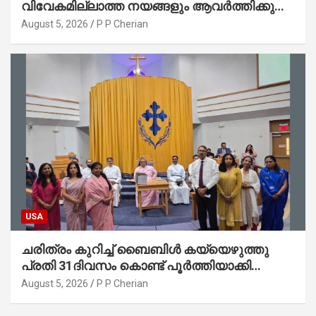
വിവേകമില്ലാത്ത നയങ്ങളും ആവർത്തിക്കുന്ന
ദുരന്തങ്ങളും : റവ. ജെയിംസ് കെ.
August 5, 2026
P P Cherian
ജോൺ(ലബ്ബക്ക്, ടെക്സാസ്)
USA
ചരിത്രം കുറിച്ച് ബൈബിൾ കയ്യെഴുത്തു
പ്രതി 31ദിവസം കൊണ്ട് പൂർത്തിയാക്കി
മാർത്തോമ്മാ ചർച്ച് ഓഫ് ഡാളസ് ഫാർമേഴ്‌സ്
August 5, 2026
P P Cherian
ബ്രാഞ്ച്