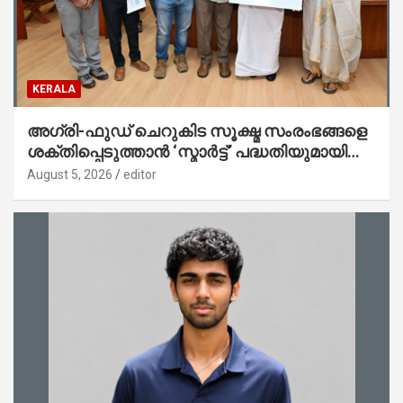
KERALA
അഗ്രി-ഫുഡ് ചെറുകിട സൂക്ഷ്മ സംരംഭങ്ങളെ
ശക്തിപ്പെടുത്താന്‍ ‘സ്മാര്‍ട്ട്’ പദ്ധതിയുമായി
കേര; ലോഗോ മുഖ്യമന്ത്രി പ്രകാശനം
August 5, 2026
editor
ചെയ്തു