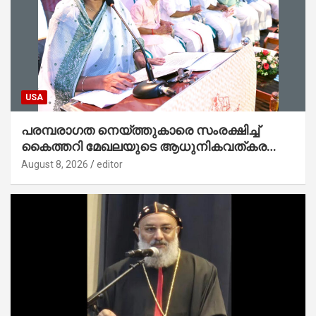
USA
പരമ്പരാഗത നെയ്ത്തുകാരെ സംരക്ഷിച്ച്
കൈത്തറി മേഖലയുടെ ആധുനികവത്കരണം
സാധ്യമാക്കും : ഡെപ്യൂട്ടി സ്പീക്കർ
August 8, 2026
editor