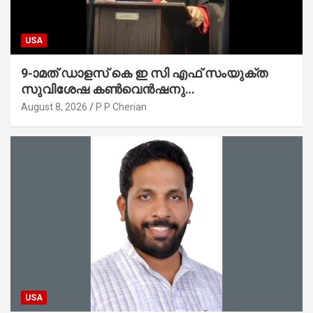
USA
9-ാമത് ഡാളസ് കെ ഇ സി എഫ് സംയുക്ത
സുവിശേഷ കൺവെൻഷനു
പ്രാർത്ഥനാനിർഭരമായ തുടക്കം
August 8, 2026
P P Cherian
USA