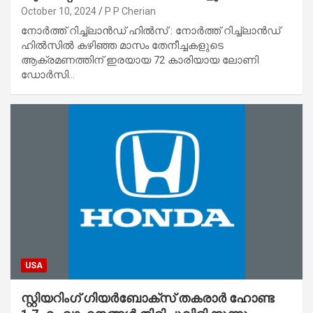
October 10, 2024
P P Cherian
നോർത്ത് റിച്ച്‌ലാൻഡ് ഹിൽസ് : നോർത്ത് റിച്ച്‌ലാൻഡ്
ഹിൽസിൽ കഴിഞ്ഞ മാസം തേനീച്ചകളുടെ
ആക്രമണത്തിന് ഇരയായ 72 കാരിയായ ലോണി
ഡോർസി…
USA
സ്റ്റിയറിംഗ് ഗിയർബോക്‌സ് തകരാർ ഹോണ്ട