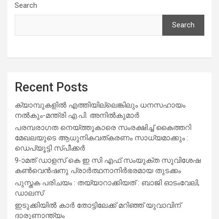
Search
Search
Recent Posts
ക്യാമ്പുകളിൽ എത്തിയില്ലെങ്കിലും ധനസഹായം
നൽകും-മന്ത്രി എ.പി. അനിൽകുമാർ
പരമ്പരാഗത നെയ്ത്തുകാരെ സംരക്ഷിച്ച് കൈത്തറി
മേഖലയുടെ ആധുനികവത്കരണം സാധ്യമാക്കും :
ഡെപ്യൂട്ടി സ്പീക്കർ
9-ാമത് ഡാളസ് കെ ഇ സി എഫ് സംയുക്ത സുവിശേഷ
കൺവെൻഷനു പ്രാർത്ഥനാനിർഭരമായ തുടക്കം
പുസ്തക പരിചയം : തയ്യാറാക്കിയത് : ബാജി ഓടംവേലി,
ഡാലസ്
ഇടുക്കിയിൽ കാർ തോട്ടിലേക്ക് മറിഞ്ഞ് യുവാവിന്
ദാരുണാന്ത്യം