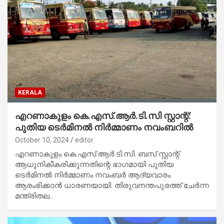
KERALA
എറണാകുളം കെ.എസ്.ആർ.ടി.സി സ്റ്റാന്റ്:
പുതിയ ടെർമിനൽ നിർമ്മാണം നവംബറിൽ
October 10, 2024
editor
എറണാകുളം കെ.എസ്.ആർ.ടി.സി. ബസ് സ്റ്റാന്റ്
ആധുനികീകരിക്കുന്നതിന്റെ ഭാഗമായി പുതിയ
ടെർമിനൽ നിർമ്മാണം നവംബർ ആദ്യവാരം
ആരംഭിക്കാൻ ധാരണയായി. തിരുവനന്തപുരത്ത് ചേർന്ന
മന്ത്രിതല…