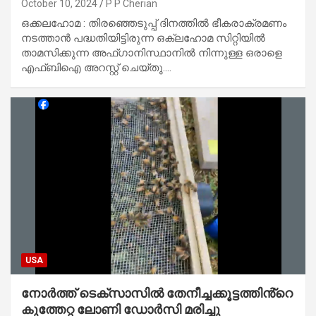
October 10, 2024
P P Cherian
ഒക്കലഹോമ : തിരഞ്ഞെടുപ്പ് ദിനത്തിൽ ഭീകരാക്രമണം
നടത്താൻ പദ്ധതിയിട്ടിരുന്ന ഒക്‌ലഹോമ സിറ്റിയിൽ
താമസിക്കുന്ന അഫ്ഗാനിസ്ഥാനിൽ നിന്നുള്ള ഒരാളെ
എഫ്ബിഐ അറസ്റ്റ് ചെയ്തു.…
USA
നോർത്ത് ടെക്‌സാസിൽ തേനീച്ചക്കൂട്ടത്തിൻ്റെ
കുത്തേറ്റ ലോണി ഡോർസി മരിച്ചു