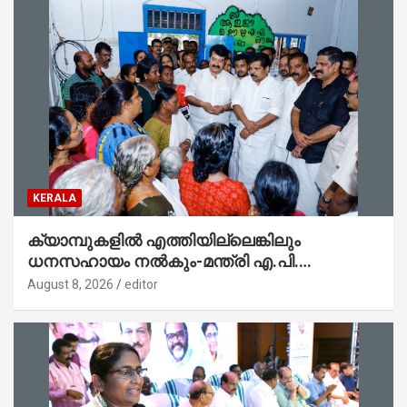
KERALA
ക്യാമ്പുകളിൽ എത്തിയില്ലെങ്കിലും
ധനസഹായം നൽകും-മന്ത്രി എ.പി.
അനിൽകുമാർ
August 8, 2026
editor