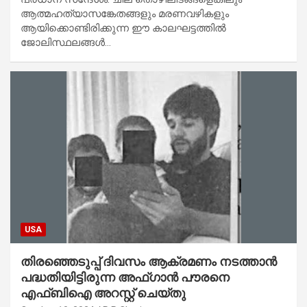
ആത്മഹത്യാസങ്കേതങ്ങളും മരണവഴികളും
ആയിക്കൊണ്ടിരിക്കുന്ന ഈ കാലഘട്ടത്തില്‍
ജോലിസ്ഥലങ്ങള്‍…
USA
തിരഞ്ഞെടുപ്പ് ദിവസം ആക്രമണം നടത്താൻ
പദ്ധതിയിട്ടിരുന്ന അഫ്ഗാൻ പൗരനെ
എഫ്ബിഐ അറസ്റ്റ് ചെയ്തു