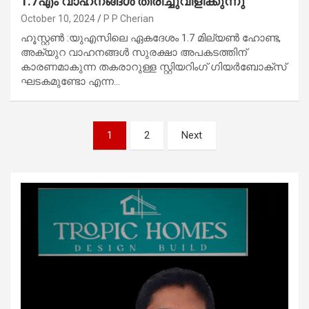
1.7എം വാഹനങ്ങൾ തിരിച്ചുവിളിക്കുന്നു
October 10, 2024
P P Cherian
ഹൂസ്റ്റൺ :യുഎസിലെ ഏകദേശം 1.7 മില്യൺ ഹോണ്ട,
അക്യുറ വാഹനങ്ങൾ സുരക്ഷാ അപകടത്തിന്
കാരണമാകുന്ന തകരാറുള്ള സ്റ്റിയറിംഗ് ഗിയർബോക്‌സ്
ഘടകമുണ്ടോ എന്ന…
Posts
1
2
Next
pagination