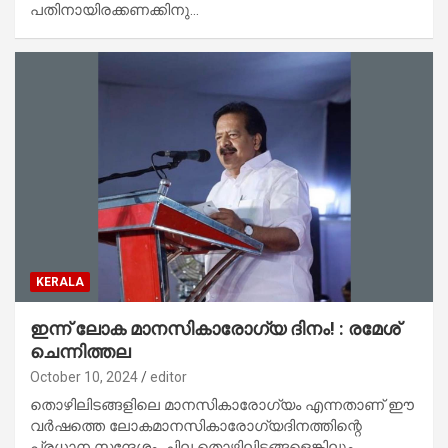
പതിനായിരക്കണക്കിനു…
KERALA
ഇന്ന് ലോക മാനസികാരോഗ്യ ദിനം! : രമേശ്
ചെന്നിത്തല
October 10, 2024
editor
തൊഴിലിടങ്ങളിലെ മാനസികാരോഗ്യം എന്നതാണ് ഈ
വര്‍ഷത്തെ ലോകമാനസികാരോഗ്യദിനത്തിന്റെ
പ്രധാന സന്ദേശം. ചില തൊഴിലിടങ്ങളെങ്കിലും