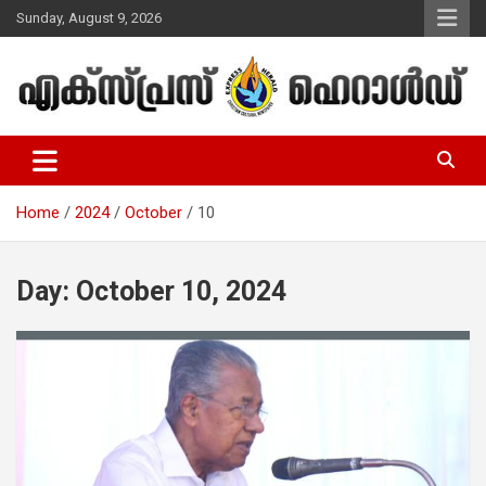
Skip
Sunday, August 9, 2026
to
content
Malayalam Christian News
Express Herald – Malayalam
Christian News
Home
2024
October
10
Day:
October 10, 2024