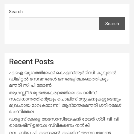
Search
Search
Recent Posts
എഐ യുഗത്തിലേക്ക് കെഎസ്ആർടിസി: കൂടുതൽ
ഡിജിറ്റൽ സേവനങ്ങൾ ജനങ്ങളിലേക്കെത്തിക്കും –
മന്ത്രി സി പി ജോൺ
ആഗസ്റ്റ് 15 മുതല്‍കേരളത്തിലെ പൊലീസ്
സംവിധാനത്തിന്റെയും പൊലീസ് സ്റ്റേഷനുകളുടെയും
മുഖഛായ മാറുകയാണ് : ആഭ്യന്തരമന്ത്രി ശ്രീ.രമേശ്
ചെന്നിത്തല
ഡാളസ് കേരള അസോസിയേഷൻ മേയർ ശ്രീ. വി. വി.
രാജേഷിന് ഉജ്വല സ്വീകരണം നൽകി
റവ . ബിജു പി. സൈമൺ ,ഷെലിന് അന്നാ ജോൺ