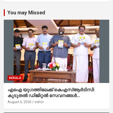
You may Missed
KERALA
എഐ യുഗത്തിലേക്ക് കെഎസ്ആർടിസി:
കൂടുതൽ ഡിജിറ്റൽ സേവനങ്ങൾ
ജനങ്ങളിലേക്കെത്തിക്കും – മന്ത്രി സി പി
August 6, 2026
editor
ജോൺ