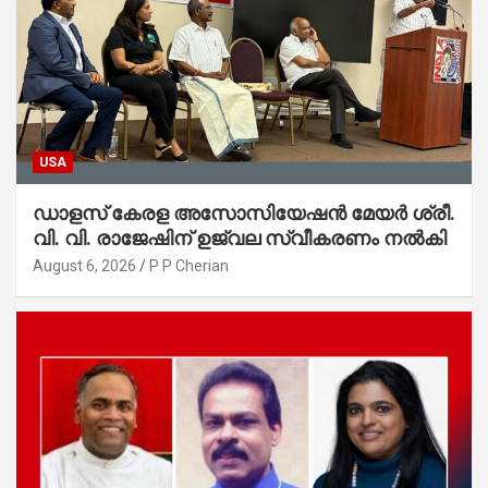
USA
ഡാളസ് കേരള അസോസിയേഷൻ മേയർ ശ്രീ.
വി. വി. രാജേഷിന് ഉജ്വല സ്വീകരണം നൽകി
August 6, 2026
P P Cherian