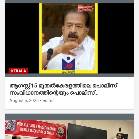
KERALA
ആഗസ്റ്റ് 15 മുതല്‍കേരളത്തിലെ പൊലീസ്
സംവിധാനത്തിന്റെയും പൊലീസ്
സ്റ്റേഷനുകളുടെയും മുഖഛായ മാറുകയാണ് :
August 6, 2026
editor
ആഭ്യന്തരമന്ത്രി ശ്രീ.രമേശ് ചെന്നിത്തല