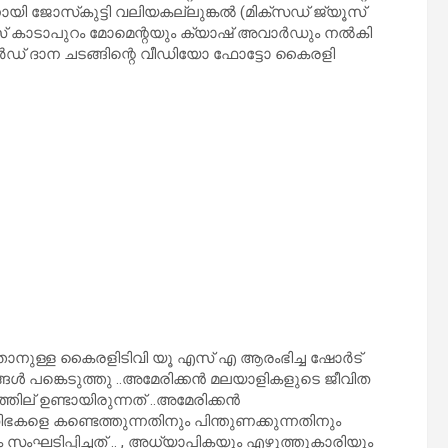
ായി ജോസ്‌കുട്ടി വലിയകല്ലുങ്കൽ (മിക്സഡ് ജ്യൂസ്
ജോസ് കാടാപുറം മോമെന്റയും ക്യാഷ് അവാർഡും നൽകി
ർഡ് ദാന ചടങ്ങിന്റെ വീഡിയോ ഫോട്ടോ കൈരളി
ത്താനുള്ള കൈരളിടിവി യൂ എസ് എ ആരംഭിച്ച ഷോർട്
ത്രങ്ങൾ പങ്കെടുത്തു ..അമേരിക്കൻ മലയാളികളുടെ ജീവിത
ല് ഉണ്ടായിരുന്നത് ..അമേരിക്കൻ
ഭകളെ കണ്ടെത്തുന്നതിനും പിന്തുണക്കുന്നതിനും
ംഘടിപ്പിച്ചത് .. , അധ്യാപികയും എഴുത്തുകാരിയും