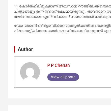
11 ഷോർട്ഫിലിമുകളാണ് അവസാന റൗണ്ടിലേക്ക് തെരെഞ്ഞെടു
ചിത്രങ്ങളും ഒന്നിന് ഒന്ന് മെച്ചമായിരുന്നു . അവസാന റ
അഭിനേതാക്കൾ എന്നിവർക്കാണ് സമ്മാനങ്ങൾ നൽകുന്നത
ഡോ .ജോൺ ബ്രിട്ടാസിൻറെ നേതൃത്വത്തിൽ കൈരളിട
പ്ലാക്കാട്ട് ,പ്രൊഡക്ഷൻ ഹെഡ് ജേക്കബ് മാനുവൽ എന
Author
P P Cherian
View all posts
Post