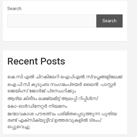
Search
Search
Recent Posts
കെ.സി.എൽ ചിറകിലേറി ഐപിഎൽ സ്വപ്നങ്ങളിലേക്ക്
ഐ.പി.സി കുടുംബ സംഗമംപ്രയർ ലൈൻ: പാസ്റ്റർ
ജെയിംസ് ജോർജ് പ്രസംഗിക്കും
ആദ്യ കിരീടം ലക്ഷ്യമിട്ട് ആലപ്പി റിപ്പിൾസ്
കോ-ഓർഡിനേറ്റർ നിയമനം
ജന്മാവകാശ പൗരത്വം പരിമിതപ്പെടുത്തുന്ന പുതിയ
രണ്ട് എക്സിക്യൂട്ടീവ് ഉത്തരവുകളിൽ ട്രംപ്
ഒപ്പുവെച്ചു