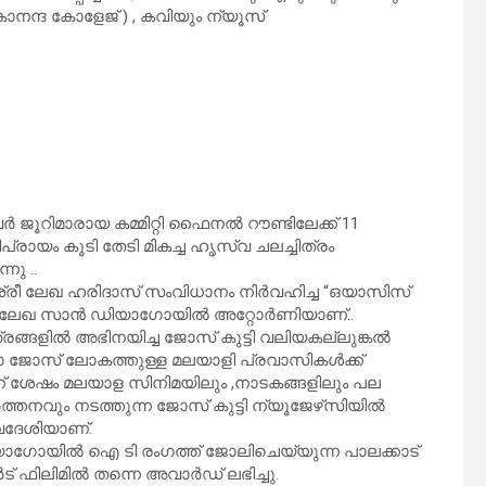
ാനന്ദ കോളേജ് ) , കവിയും ന്യൂസ്
ജൂറിമാരായ കമ്മിറ്റി ഫൈനൽ റൗണ്ടിലേക്ക് 11
്രായം കൂടി തേടി മികച്ച ഹൃസ്വ ചലച്ചിത്രം
ു ..
്രീ ലേഖ ഹരിദാസ് സംവിധാനം നിർവഹിച്ച “ഒയാസിസ്‌
ശ്രീലേഖ സാൻ ഡിയാഗോയിൽ അറ്റോർണിയാണ്..
ിത്രങ്ങളിൽ അഭിനയിച്ച ജോസ് കുട്ടി വലിയകല്ലുങ്കൽ
യാ ജോസ് ലോകത്തുള്ള മലയാളി പ്രവാസികൾക്ക്
 ശേഷം മലയാള സിനിമയിലും ,നാടകങ്ങളിലും പല
്തനവും നടത്തുന്ന ജോസ് കുട്ടി ന്യൂജേഴ്‌സിയിൽ
വദേശിയാണ്.
ിയാഗോയിൽ ഐ ടി രംഗത്ത് ജോലിചെയ്യുന്ന പാലക്കാട്
ട് ഫിലിമിൽ തന്നെ അവാർഡ് ലഭിച്ചു.