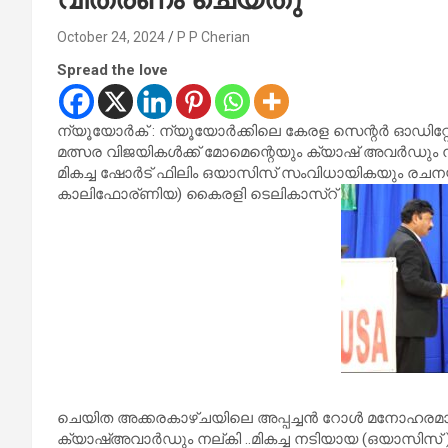
October 24, 2024
P P Cherian
Spread the love
ന്യൂയോർക് : ന്യൂയോർക്കിലെ കേരള സെന്റർ ഓഡിറ്റോ
മത്സര വിജയികൾക്ക് മോമെന്റെയും ക്യാഷ് അവർഡും
മികച്ച ഷോർട് ഫിലിം ഒയാസിസ് സംവിധായികയും രചനയ
കാലിഫോര്ണിയ) കൈരളി ടെലികാസ്റ്
ചെയിത അക്കരകാഴ്ചയിലെ അപ്പച്ചൻ റോൾ മനോഹരമാക്
ക്യാഷ്അവാർഡും നല്‌കി ..മികച്ച നടിയായ (ഒയാസിസ്