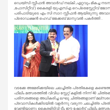
ഡെയ്സി സ്റ്റീഫൻ അവാർഡ് നല്കി ,ഏറ്റവും മികച്ച നടന
,പോസിറ്റീവ് ) കൈരളി യുഎസ്എ റെപ്രെസ്റ്റേറ്റിവ് 
പരിപാടിയുടെ എം സി സാറ സ്റ്റീഫൻ ആയിരുന്നു അവാ
പ്രൊഡക്ഷൻ ഹെഡ് ജേക്കബ് മാനുവൽ പകർത്തി ..
വടക്കേ അമേരിക്കയിലെ ചലച്ചിത്ര പ്രതിഭകളെ കണ്ടെ
ഫിലിം മത്സരത്തിൽ വിവിധ സ്റ്റേറ്റ് കളിൽ നിന്ന് 40 ചി
പരിസരങ്ങളെ അധികരിച്ച ലഘു ചിത്രങ്ങളാണ് മല്സരത്തി
പ്രവാസികൾക്കിടയിൽ വളർന്നു വരുന്ന ചലച്ചിത്ര പ്രതി
വേണ്ടിയാണു കൈരളിടിവി ടീം ഈ ഷോർട് ഫിലിം മത്സരം സ