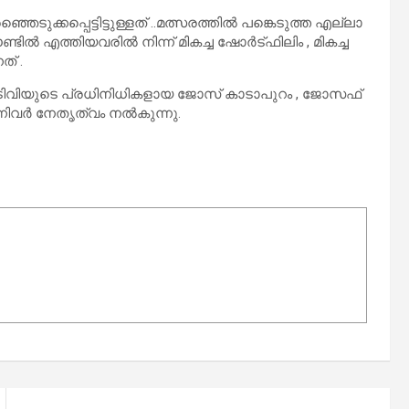
ക്കപ്പെട്ടിട്ടുള്ളത് ..മത്സരത്തിൽ പങ്കെടുത്ത എല്ലാ
ൗണ്ടിൽ എത്തിയവരിൽ നിന്ന് മികച്ച ഷോർട്ഫിലിം , മികച്ച
് .
ിവിയുടെ പ്രധിനിധികളായ ജോസ് കാടാപുറം , ജോസഫ്
്നിവർ നേതൃത്വം നൽകുന്നു.