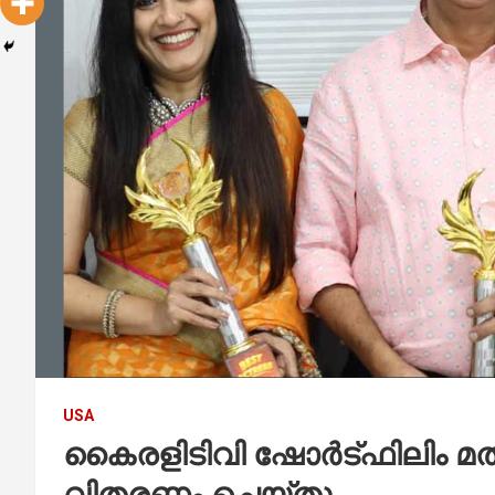
USA
കൈരളിടിവി ഷോർട്ഫിലിം 
വിതരണം ചെയ്‌തു