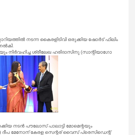
റിയത്തിൽ നടന്ന കൈരളിടിവി ഒരുക്കിയ ഷോർട് ഫിലിം
 നൽകി.
ും നിർവഹിച്ച ശ്രീലേഖ ഹരിദാസിനു (സാന്റിയാഗോ
കിയ നടൻ പൗലോസ് പാലാട്ടി മോമെന്റയും
 ) ദീപ മേനോന് കേരള സെന്റര് വൈസ് പ്രെസിഡെന്റ്