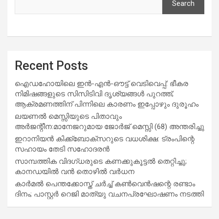
Search
Recent Posts
ഐഡഹോയിലെ ഇൻ-എൻ-ഔട്ട് വെടിവെപ്പ്: ഭീകര
നിമിഷങ്ങളുടെ സിസിടിവി ദൃശ്യങ്ങൾ പുറത്ത്;
ആക്രമണത്തിന് പിന്നിലെ കാരണം ഇപ്പോഴും ദുരൂഹം
ലയണൽ മെസ്സിയുടെ പിതാവും
അർജന്റീന:മാനേജറുമായ ജോർജ് മെസ്സി (68) അന്തരിച്ചു
ഇറാനിയൻ കിക്ക്ബോക്സറുടെ വധശിക്ഷ: ട്രംപിന്റെ
സഹായം തേടി സഹോദരൻ
സാമ്പത്തിക വിദഗ്ധരുടെ കണക്കുകൂട്ടൽ തെറ്റിച്ചു;
കാനഡയിൽ വൻ തൊഴിൽ വർധന
കാർമൽ പെന്തക്കോസ്ത് ചർച്ച് കൺവെൻഷന്റെ രണ്ടാം
ദിനം; പാസ്റ്റർ റെജി മാത്യു വചനപ്രഘോഷണം നടത്തി