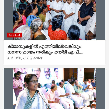
KERALA
ക്യാമ്പുകളിൽ എത്തിയില്ലെങ്കിലും
ധനസഹായം നൽകും-മന്ത്രി എ.പി.
അനിൽകുമാർ
August 8, 2026
editor