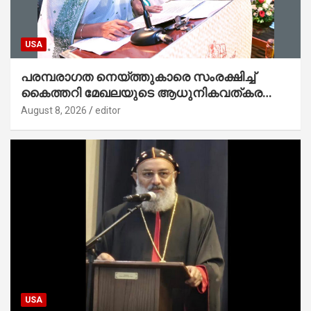
USA
പരമ്പരാഗത നെയ്ത്തുകാരെ സംരക്ഷിച്ച്
കൈത്തറി മേഖലയുടെ ആധുനികവത്കരണം
സാധ്യമാക്കും : ഡെപ്യൂട്ടി സ്പീക്കർ
August 8, 2026
editor
USA