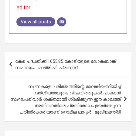
editor
View all posts
Post
കേര പദ്ധതിക്ക് 1655.85 കോടിയുടെ ലോകബാങ്ക്
navigation
സഹായം : മന്ത്രി പി. പ്രസാദ്
നുണകളെ ചരിത്രത്തിന്റെ മേലങ്കിയണിയിച്ച്
വർഗീയതയുടെ വിഷവിത്തുകൾ പാകാൻ
സംഘപരിവാർ ശക്തമായി ശ്രമിക്കുന്ന ഈ കാലത്ത്
അതിനെതിരെ പ്രതിരോധം ഉയർത്തുന്ന
ചരിത്രകാരിയാണ് റൊമില ഥാപ്പർ : മുഖ്യമന്ത്രി