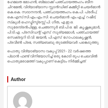
ഹേമലത മോഹന്‍, ബ്ലോക്ക് പഞ്ചായത്തംഗം ബീന
ചിറമേല്‍, വിദ്യാഭ്യാസ സ്റ്റാന്‍ഡിങ് കമ്മിറ്റി ചെയര്‍മാന്‍
കെ.കെ. സദാനന്ദന്‍, പഞ്ചായത്തംഗം കെ.പി. പ്രദീപ്,
കെ.എസ്.സി.എം.എം.സി. ചെയര്‍മാന്‍ എം.എച്ച്. റഷീദ്,
സ്‌കൂള്‍ ഹെഡ്മിസ്ട്രസ്സ് പി. ഗീത, എ.ഇ.ഒ.
സുരേന്ദ്രന്‍പിള്ള, ചെങ്ങന്നൂര്‍ ബി.പി.ഒ. ജി. കൃഷ്ണകുമാര്‍,
പി.ടി.എ. പ്രസിഡന്റ് എസ്. സൂര്യമോള്‍, പഞ്ചായത്ത്
സെക്രട്ടറി ടി.വി. ജയന്‍, പി.എസ്. ഗോപാലകൃഷ്ണന്‍,
പ്രവീണ്‍ പ്രഭ, സത്യബബു തുടങ്ങിയവര്‍ പങ്കെടുത്തു.
പൊതു വിദ്യാഭ്യാസ വകുപ്പ് 2021- 22 വര്‍ഷത്തെ
പ്ലാന്‍ ഫണ്ട് വിനിയോഗിച്ച് ഒരു കോടി രൂപ ചെലവില്‍
പൊതുമരാമത്ത് വകുപ്പാണ് കെട്ടിടം നിര്‍മ്മിച്ചത്.
Author