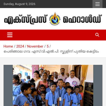
Skip
Sunday, August 9, 2026
to
content
Malayalam Christian News
Express Herald – Malayalam
Christian News
Home
2024
November
5
പെരിങ്ങാല ഗവ. എസ്.വി.എല്‍.പി. സ്കൂളിന് പുതിയ കെട്ടിടം