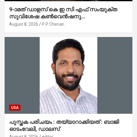
9-ാമത് ഡാളസ് കെ ഇ സി എഫ് സംയുക്ത
സുവിശേഷ കൺവെൻഷനു
പ്രാർത്ഥനാനിർഭരമായ തുടക്കം
August 8, 2026
P P Cherian
USA
പുസ്തക പരിചയം : തയ്യാറാക്കിയത് : ബാജി
ഓടംവേലി, ഡാലസ്
August 8, 2026
editor