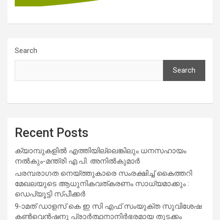
Search
Search
Recent Posts
ക്യാമ്പുകളിൽ എത്തിയില്ലെങ്കിലും ധനസഹായം
നൽകും-മന്ത്രി എ.പി. അനിൽകുമാർ
പരമ്പരാഗത നെയ്ത്തുകാരെ സംരക്ഷിച്ച് കൈത്തറി
മേഖലയുടെ ആധുനികവത്കരണം സാധ്യമാക്കും :
ഡെപ്യൂട്ടി സ്പീക്കർ
9-ാമത് ഡാളസ് കെ ഇ സി എഫ് സംയുക്ത സുവിശേഷ
കൺവെൻഷനു പ്രാർത്ഥനാനിർഭരമായ തുടക്കം