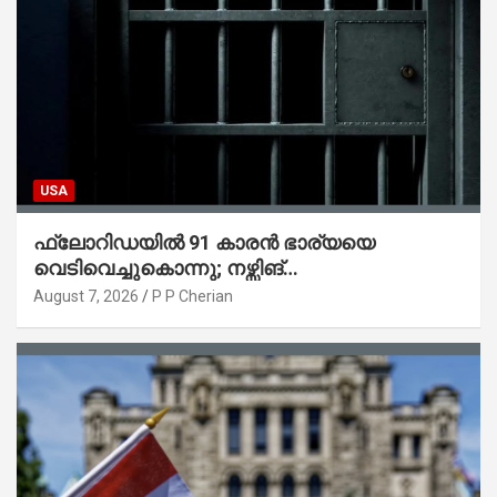
USA
ഫ്ലോറിഡയിൽ 91 കാരൻ ഭാര്യയെ
വെടിവെച്ചുകൊന്നു; നഴ്സിങ്
ഹോമിലാക്കില്ലെന്ന് നൽകിയ വാഗ്ദാനം
August 7, 2026
P P Cherian
പാലിച്ചതായി മൊഴി