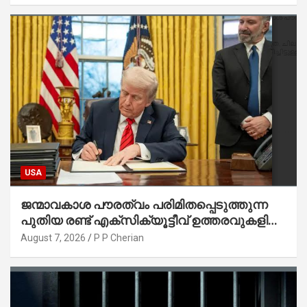
USA
ജന്മാവകാശ പൗരത്വം പരിമിതപ്പെടുത്തുന്ന
പുതിയ രണ്ട് എക്സിക്യൂട്ടീവ് ഉത്തരവുകളിൽ
ട്രംപ് ഒപ്പുവെച്ചു
August 7, 2026
P P Cherian