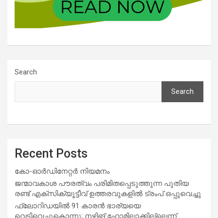
Search
Search
Recent Posts
കോ-ഓർഡിനേറ്റർ നിയമനം
ജന്മാവകാശ പൗരത്വം പരിമിതപ്പെടുത്തുന്ന പുതിയ
രണ്ട് എക്സിക്യൂട്ടീവ് ഉത്തരവുകളിൽ ട്രംപ് ഒപ്പുവെച്ചു
ഫ്ലോറിഡയിൽ 91 കാരൻ ഭാര്യയെ
വെടിവെച്ചുകൊന്നു; നഴ്സിങ് ഹോമിലാക്കില്ലെന്ന്