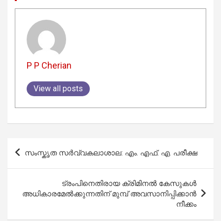
P P Cherian
View all posts
Post
സംസ്കൃത സർവ്വകലാശാല: എം. എഫ്. എ. പരീക്ഷ
navigation
ട്രംപിനെതിരായ ക്രിമിനൽ കേസുകൾ
അധികാരമേൽക്കുന്നതിന് മുമ്പ് അവസാനിപ്പിക്കാൻ
നീക്കം