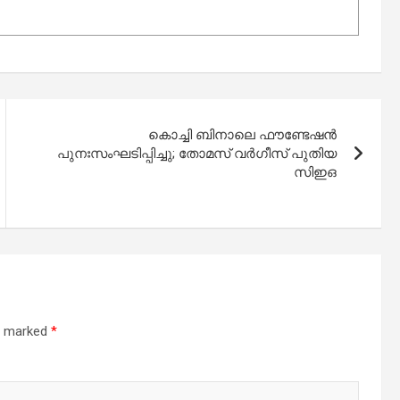
കൊച്ചി ബിനാലെ ഫൗണ്ടേഷന്‍
പുനഃസംഘടിപ്പിച്ചു; തോമസ് വര്‍ഗീസ് പുതിയ
സിഇഒ
re marked
*