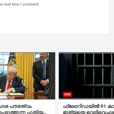
he next time I comment.
USA
കാശ പൗരത്വം
ഫ്ലോറിഡയിൽ 91 ക
്പെടുത്തുന്ന പുതിയ
ഭാര്യയെ വെടിവെച്ചു