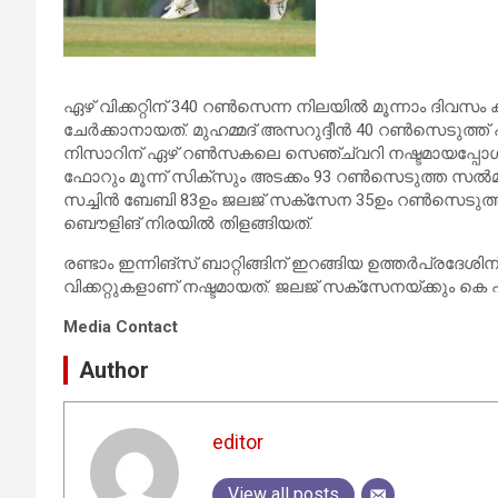
ഏഴ് വിക്കറ്റിന് 340 റൺസെന്ന നിലയിൽ മൂന്നാം ദിവസം
ചേർക്കാനായത്. മുഹമ്മദ് അസറുദ്ദീൻ 40 റൺസെടുത്ത് 
നിസാറിന് ഏഴ് റൺസകലെ സെഞ്ച്വറി നഷ്ടമായപ്പോൾ
ഫോറും മൂന്ന് സിക്സും അടക്കം 93 റൺസെടുത്ത സൽ
സച്ചിൻ ബേബി 83ഉം ജലജ് സക്സേന 35ഉം റൺസെടുത്തു.മ
ബൌളിങ് നിരയിൽ തിളങ്ങിയത്.
രണ്ടാം ഇന്നിങ്സ് ബാറ്റിങ്ങിന് ഇറങ്ങിയ ഉത്തർപ്രദ
വിക്കറ്റുകളാണ് നഷ്ടമായത്. ജലജ് സക്സേനയ്ക്കും കെ 
Media Contact
Author
editor
View all posts