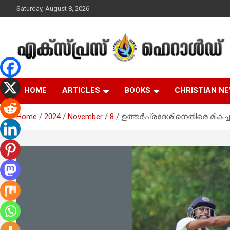
Skip
Saturday, August 8, 2026
to
content
Malayalam Christian News
Express Herald –
HOME
ARTICLES
BOOKS
CHRISTIAN N
Malayalam Christian
Home
2024
November
8
ഉത്തർപ്രദേശിനെതിരെ മികച്
News