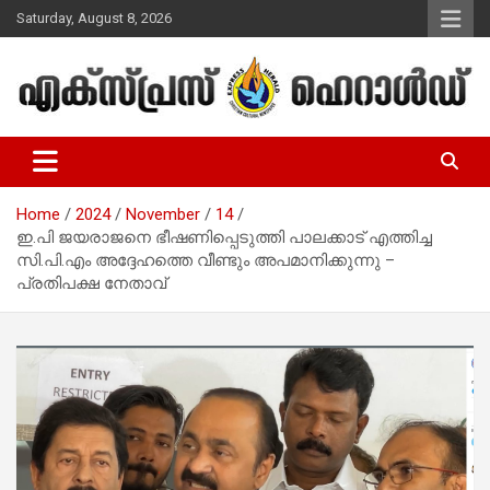
Skip
Saturday, August 8, 2026
to
content
Malayalam Christian News
Express Herald – Malayalam
Christian News
Home
2024
November
14
ഇ.പി ജയരാജനെ ഭീഷണിപ്പെടുത്തി പാലക്കാട് എത്തിച്ച
സി.പി.എം അദ്ദേഹത്തെ വീണ്ടും അപമാനിക്കുന്നു –
പ്രതിപക്ഷ നേതാവ്