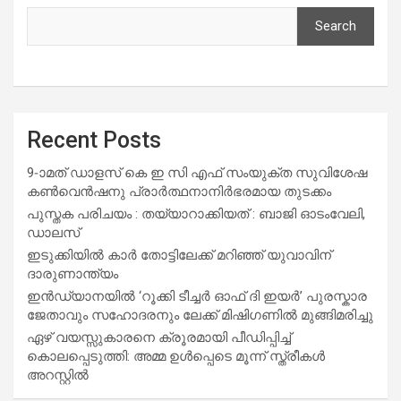
Search
Recent Posts
9-ാമത് ഡാളസ് കെ ഇ സി എഫ് സംയുക്ത സുവിശേഷ
കൺവെൻഷനു പ്രാർത്ഥനാനിർഭരമായ തുടക്കം
പുസ്തക പരിചയം : തയ്യാറാക്കിയത് : ബാജി ഓടംവേലി,
ഡാലസ്
ഇടുക്കിയിൽ കാർ തോട്ടിലേക്ക് മറിഞ്ഞ് യുവാവിന്
ദാരുണാന്ത്യം
ഇൻഡ്യാനയിൽ ‘റൂക്കി ടീച്ചർ ഓഫ് ദി ഇയർ’ പുരസ്കാര
ജേതാവും സഹോദരനും ലേക്ക് മിഷിഗണിൽ മുങ്ങിമരിച്ചു
ഏഴ് വയസ്സുകാരനെ ക്രൂരമായി പീഡിപ്പിച്ച്
കൊലപ്പെടുത്തി: അമ്മ ഉൾപ്പെടെ മൂന്ന് സ്ത്രീകൾ
അറസ്റ്റിൽ