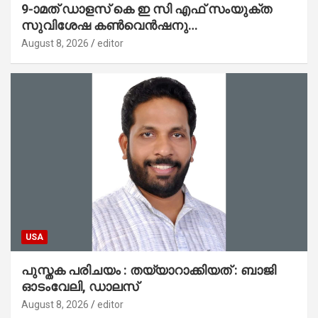
9-ാമത് ഡാളസ് കെ ഇ സി എഫ് സംയുക്ത
സുവിശേഷ കൺവെൻഷനു
പ്രാർത്ഥനാനിർഭരമായ തുടക്കം
August 8, 2026
editor
USA
പുസ്തക പരിചയം : തയ്യാറാക്കിയത് : ബാജി
ഓടംവേലി, ഡാലസ്
August 8, 2026
editor