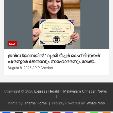
USA
ഇൻഡ്യാനയിൽ ‘റൂക്കി ടീച്ചർ ഓഫ് ദി ഇയർ’
പുരസ്കാര ജേതാവും സഹോദരനും ലേക്ക്
മിഷിഗണിൽ മുങ്ങിമരിച്ചു
August 8, 2026
P P Cherian
Copyright © 2026
Express Herald – Malayalam Christian News
Theme by:
Theme Horse
Proudly Powered by:
WordPress