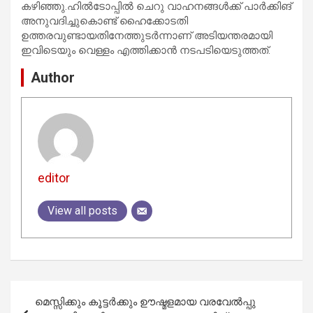
കഴിഞ്ഞു.ഹിൽടോപ്പിൽ ചെറു വാഹനങ്ങൾക്ക് പാർക്കിങ്
അനുവദിച്ചുകൊണ്ട് ഹൈക്കോടതി
ഉത്തരവുണ്ടായതിനേത്തുടർന്നാണ് അടിയന്തരമായി
ഇവിടെയും വെള്ളം എത്തിക്കാൻ നടപടിയെടുത്തത്‌.
Author
editor
View all posts
Post
മെസ്സിക്കും കൂട്ടർക്കും ഊഷ്മളമായ വരവേൽപ്പു