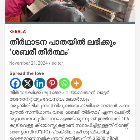
KERALA
തീർഥാടന പാതയിൽ ലഭിക്കും
‘ശബരീ തീർത്ഥം’
November 21, 2024
editor
Spread the love
തീർഥാടകർക്ക് ശുദ്ധജലം ലഭ്യമാക്കാൻ വാട്ടർ
അതോറിറ്റിയും ദേവസ്വം ബോർഡും
ഒരുക്കിയിരിക്കുന്നത് വിപുലമായ ക്രമീകരണങ്ങൾ. പമ്പ
മുതൽ സന്നിധാനം വരെ ‘ശബരീ തീർത്ഥം’ എന്ന പേരിൽ
ശുദ്ധമായ കുടിവെള്ളം എത്തിക്കുന്നുണ്ട്. ഇതിനായി 106
കുടിവെള്ള കിയോസ്കുകളാണ് സ്ഥാപിച്ചിട്ടുള്ളത്.’റിവേഴ്സ്
ഓസ്മോസിസ് ‘(RO) പ്രക്രിയ വഴി ശുദ്ധീകരിച്ച
വെള്ളമാണ് നൽകുന്നത്. മണിക്കൂറിൽ 35000 ലിറ്റർ