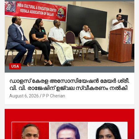
USA
ഡാളസ് കേരള അസോസിയേഷൻ മേയർ ശ്രീ.
വി. വി. രാജേഷിന് ഉജ്വല സ്വീകരണം നൽകി
August 6, 2026
P P Cherian