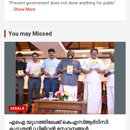
"Present government does not done anything for public"
...
Show More
You may Missed
KERALA
എഐ യുഗത്തിലേക്ക് കെഎസ്ആർടിസി:
കൂടുതൽ ഡിജിറ്റൽ സേവനങ്ങൾ