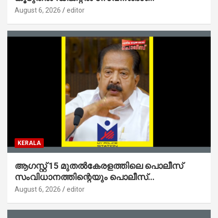
ജനങ്ങളിലേക്കെത്തിക്കും – മന്ത്രി സി പി
August 6, 2026
editor
ജോൺ
KERALA
ആഗസ്റ്റ് 15 മുതല്‍കേരളത്തിലെ പൊലീസ്
സംവിധാനത്തിന്റെയും പൊലീസ്
സ്റ്റേഷനുകളുടെയും മുഖഛായ മാറുകയാണ് :
August 6, 2026
editor
ആഭ്യന്തരമന്ത്രി ശ്രീ.രമേശ് ചെന്നിത്തല