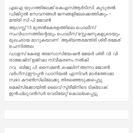
എഐ യുഗത്തിലേക്ക് കെഎസ്ആർടിസി: കൂടുതൽ
ഡിജിറ്റൽ സേവനങ്ങൾ ജനങ്ങളിലേക്കെത്തിക്കും –
മന്ത്രി സി പി ജോൺ
ആഗസ്റ്റ് 15 മുതല്‍കേരളത്തിലെ പൊലീസ്
സംവിധാനത്തിന്റെയും പൊലീസ് സ്റ്റേഷനുകളുടെയും
മുഖഛായ മാറുകയാണ് : ആഭ്യന്തരമന്ത്രി ശ്രീ.രമേശ്
ചെന്നിത്തല
ഡാളസ് കേരള അസോസിയേഷൻ മേയർ ശ്രീ. വി. വി.
രാജേഷിന് ഉജ്വല സ്വീകരണം നൽകി
റവ . ബിജു പി. സൈമൺ ,ഷെലിന് അന്നാ ജോൺ
വർഗീസ്,ഈപ്പൻ ഡാനിയൽ എന്നിവർ മാർത്തോമാ
സഭാ കൗൺസിലിലേക്കു തിരഞ്ഞെടുക്കപ്പെട്ടു
മെക്സിക്കോയിൽ ലൈവ് സ്ട്രീമിനിടെ ടിക്‌ടോക്
ഇൻഫ്ലുവൻസർ വെടിയേറ്റ് കൊല്ലപ്പെട്ടു