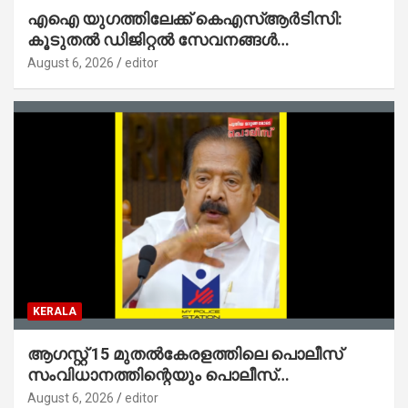
എഐ യുഗത്തിലേക്ക് കെഎസ്ആർടിസി:
കൂടുതൽ ഡിജിറ്റൽ സേവനങ്ങൾ
ജനങ്ങളിലേക്കെത്തിക്കും – മന്ത്രി സി പി
August 6, 2026
editor
ജോൺ
KERALA
ആഗസ്റ്റ് 15 മുതല്‍കേരളത്തിലെ പൊലീസ്
സംവിധാനത്തിന്റെയും പൊലീസ്
സ്റ്റേഷനുകളുടെയും മുഖഛായ മാറുകയാണ് :
August 6, 2026
editor