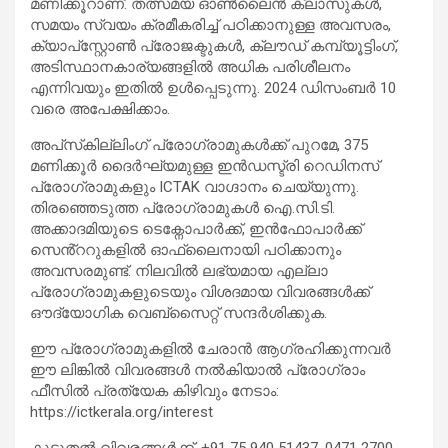
മണിക്കൂറാണ്. തത്സമയ ഓൺലൈൻ ക്ലാസുകൾ,
സമയം സ്വയം ക്രമീകരിച്ച് പഠിക്കാനുള്ള അവസരം,
ക്യാപ്‌സ്റ്റോൺ പ്രോജക്ടുകൾ, ക്ലൗഡ് കമ്പ്യൂട്ടിംഗ്,
അടിസ്ഥാനകാര്യങ്ങളിൽ അധിക പരിശീലനം
എന്നിവയും ഇതിൽ ഉൾപ്പെടുന്നു. 2024 ഡിസംബർ 10
വരെ അപേക്ഷിക്കാം.
അപ്‌സ്‌കില്ലിംഗ് പ്രോഗ്രാമുകൾക്ക് പുറമേ, 375
മണിക്കൂർ ദൈർഘ്യമുള്ള ഇൻഡസ്ട്രി റെഡിനസ്
പ്രോഗ്രാമുകളും ICTAK വാഗ്ദാനം ചെയ്യുന്നു.
തിരഞ്ഞെടുത്ത പ്രോഗ്രാമുകൾ ഐ.സി.ടി.
അക്കാദമിയുടെ ടെക്നോപാർക്ക്, ഇൻഫോപാർക്ക്
സെൻ്ററുകളിൽ ഓഫ്‌ലൈനായി പഠിക്കാനും
അവസരമുണ്ട്. നിലവിൽ ലഭ്യമായ എല്ലാ
പ്രോഗ്രാമുകളുടെയും വിശദമായ വിവരങ്ങൾക്ക്
ഔദ്യോഗിക വെബ്സൈറ്റ് സന്ദർശിക്കുക.
ഈ പ്രോഗ്രാമുകളിൽ ചേരാൻ ആഗ്രഹിക്കുന്നവർ
ഈ ലിങ്കിൽ വിവരങ്ങൾ നൽകിയാൽ പ്രോഗ്രാം
ഫീസിൽ പ്രത്യേക കിഴിവും നേടാം:
https://ictkerala.org/interest
കൂടുതൽ വിവരങ്ങൾക്ക്, +91 75 940 51437, 0471 2700