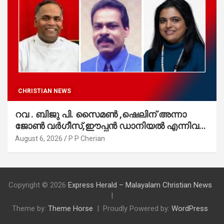
CHRISTIAN NEWS
റവ . ബിജു പി. സൈമൺ ,ഷെലിന് അന്നാ
ജോൺ വർഗീസ്,ഈപ്പൻ ഡാനിയൽ എന്നിവർ
മാർത്തോമാ സഭാ കൗൺസിലിലേക്കു
August 6, 2026
P P Cherian
തിരഞ്ഞെടുക്കപ്പെട്ടു
Copyright © 2026
Express Herald – Malayalam Christian News
Theme by:
Theme Horse
Proudly Powered by:
WordPress