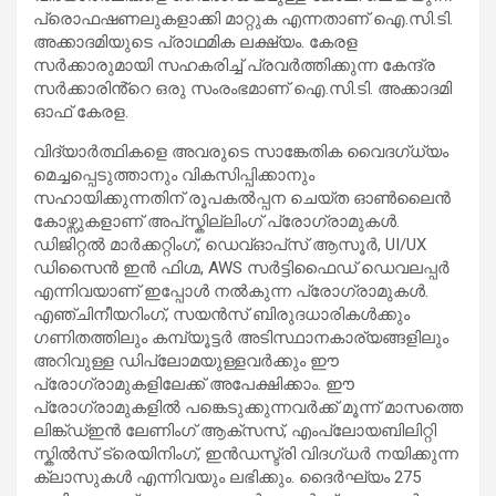
പ്രൊഫഷണലുകളാക്കി മാറ്റുക എന്നതാണ് ഐ.സി.ടി.
അക്കാദമിയുടെ പ്രാഥമിക ലക്ഷ്യം. കേരള
സർക്കാരുമായി സഹകരിച്ച് പ്രവർത്തിക്കുന്ന കേന്ദ്ര
സർക്കാരിൻ്റെ ഒരു സംരംഭമാണ് ഐ.സി.ടി. അക്കാദമി
ഓഫ് കേരള.
വിദ്യാർത്ഥികളെ അവരുടെ സാങ്കേതിക വൈദഗ്ധ്യം
മെച്ചപ്പെടുത്താനും വികസിപ്പിക്കാനും
സഹായിക്കുന്നതിന് രൂപകൽപ്പന ചെയ്ത ഓൺലൈൻ
കോഴ്സുകളാണ് അപ്‌സ്കില്ലിംഗ് പ്രോഗ്രാമുകൾ.
ഡിജിറ്റൽ മാർക്കറ്റിംഗ്, ഡെവ്‌ഓപ്‌സ് ആസൂർ, UI/UX
ഡിസൈൻ ഇൻ ഫിഗ്മ, AWS സർട്ടിഫൈഡ് ഡെവലപ്പർ
എന്നിവയാണ് ഇപ്പോൾ നൽകുന്ന പ്രോഗ്രാമുകൾ.
എഞ്ചിനീയറിംഗ്, സയൻസ് ബിരുദധാരികൾക്കും
ഗണിതത്തിലും കമ്പ്യൂട്ടർ അടിസ്ഥാനകാര്യങ്ങളിലും
അറിവുള്ള ഡിപ്ലോമയുള്ളവർക്കും ഈ
പ്രോഗ്രാമുകളിലേക്ക് അപേക്ഷിക്കാം. ഈ
പ്രോഗ്രാമുകളിൽ പങ്കെടുക്കുന്നവർക്ക് മൂന്ന് മാസത്തെ
ലിങ്ക്ഡ്ഇൻ ലേണിംഗ് ആക്‌സസ്, എംപ്ലോയബിലിറ്റി
സ്കിൽസ് ട്രെയിനിംഗ്, ഇൻഡസ്ട്രി വിദഗ്ധർ നയിക്കുന്ന
ക്ലാസുകൾ എന്നിവയും ലഭിക്കും. ദൈർഘ്യം 275