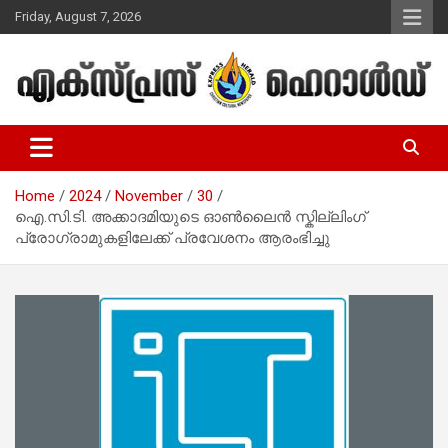
Skip
Friday, August 7, 2026
to
content
Malayalam Christian News
Express Herald – Malayalam
Christian News
Home
2024
November
30
ഐ.സി.ടി. അക്കാദമിയുടെ ഓൺലൈൻ സ്കില്ലിംഗ്
പ്രോഗ്രാമുകളിലേക്ക് പ്രവേശനം ആരംഭിച്ചു