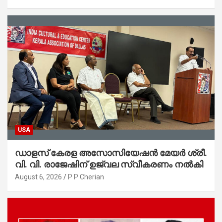
ആഭ്യന്തരമന്ത്രി ശ്രീ.രമേശ് ചെന്നിത്തല
USA
ഡാളസ് കേരള അസോസിയേഷൻ മേയർ ശ്രീ.
വി. വി. രാജേഷിന് ഉജ്വല സ്വീകരണം നൽകി
August 6, 2026
P P Cherian