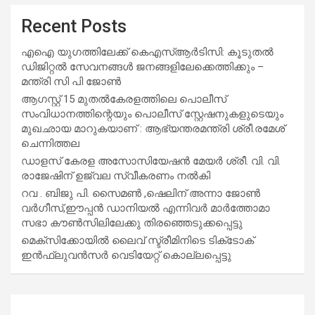
Recent Posts
എഐ യുഗത്തിലേക്ക് കെഎസ്ആർടിസി: കൂടുതൽ
ഡിജിറ്റൽ സേവനങ്ങൾ ജനങ്ങളിലേക്കെത്തിക്കും –
മന്ത്രി സി പി ജോൺ
ആഗസ്റ്റ് 15 മുതല്‍കേരളത്തിലെ പൊലീസ്
സംവിധാനത്തിന്റെയും പൊലീസ് സ്റ്റേഷനുകളുടെയും
മുഖഛായ മാറുകയാണ് : ആഭ്യന്തരമന്ത്രി ശ്രീ.രമേശ്
ചെന്നിത്തല
ഡാളസ് കേരള അസോസിയേഷൻ മേയർ ശ്രീ. വി. വി.
രാജേഷിന് ഉജ്വല സ്വീകരണം നൽകി
റവ . ബിജു പി. സൈമൺ ,ഷെലിന് അന്നാ ജോൺ
വർഗീസ്,ഈപ്പൻ ഡാനിയൽ എന്നിവർ മാർത്തോമാ
സഭാ കൗൺസിലിലേക്കു തിരഞ്ഞെടുക്കപ്പെട്ടു
മെക്സിക്കോയിൽ ലൈവ് സ്ട്രീമിനിടെ ടിക്‌ടോക്
ഇൻഫ്ലുവൻസർ വെടിയേറ്റ് കൊല്ലപ്പെട്ടു