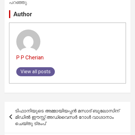
പറഞ്ഞു.
Author
P P Cherian
View all posts
Post
ടിഫാനിയുടെ അമ്മായിയപ്പൻ മസാദ് ബൂലോസിന്
navigation
മിഡിൽ ഈസ്റ്റ് അഡ്വൈസർ റോൾ വാഗ്ദാനാം
ചെയ്തു ട്രംപ്