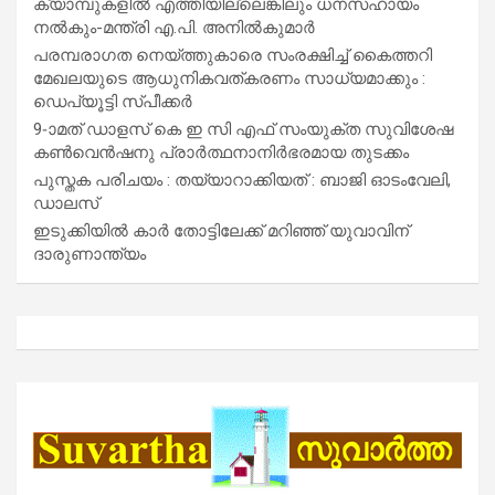
ക്യാമ്പുകളിൽ എത്തിയില്ലെങ്കിലും ധനസഹായം
നൽകും-മന്ത്രി എ.പി. അനിൽകുമാർ
പരമ്പരാഗത നെയ്ത്തുകാരെ സംരക്ഷിച്ച് കൈത്തറി
മേഖലയുടെ ആധുനികവത്കരണം സാധ്യമാക്കും :
ഡെപ്യൂട്ടി സ്പീക്കർ
9-ാമത് ഡാളസ് കെ ഇ സി എഫ് സംയുക്ത സുവിശേഷ
കൺവെൻഷനു പ്രാർത്ഥനാനിർഭരമായ തുടക്കം
പുസ്തക പരിചയം : തയ്യാറാക്കിയത് : ബാജി ഓടംവേലി,
ഡാലസ്
ഇടുക്കിയിൽ കാർ തോട്ടിലേക്ക് മറിഞ്ഞ് യുവാവിന്
ദാരുണാന്ത്യം