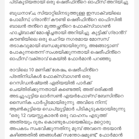
പിടികൂടിയതായി ഒരു ഷെരീഫിൻ്റെ ഓഫീസ് അറിയിച്ചു.
ബുധനാഴ്ച, സിയാറ്റിലിനടുത്തുള്ള ഇസാക്വയിലെ
പോലീസ്, ഗ്രാൻ്റ് കൗണ്ടി ഷെരീഫിൻ്റെ ഓഫിസിൽ
ബാലൻ തൻ്റെ മുത്തച്ഛൻ്റെ ഫോക്‌സ്‌വാഗൺ
ഹാച്ച്ബാക്ക് മോഷ്ടിച്ചതായി അറിയിച്ചു. കുട്ടിക്ക് ഗ്രാൻ്റ്
കൗണ്ടിയിലെ ഒരു ചെറിയ നഗരമായ മോസസ്
തടാകവുമായി ബന്ധമുണ്ടായിരുന്നു, അങ്ങോട്ടാണ്
പോകുന്നതെന്ന് സംശയിക്കുന്നതായി ഷെരീഫിൻ്റെ
ഓഫീസ് വക്താവ് കെയ്ൽ ഫോർമാൻ പറഞ്ഞു.
രാവിലെ 10 മണിക്ക് ശേഷം, ഷെരീഫിൻ്റെ
പ്രതിനിധികൾ ഫോക്‌സ്‌വാഗൺ ഒരു
റെസിഡൻഷ്യൽ ഏരിയയിൽ പാർക്ക്
ചെയ്തിരിക്കുന്നതായി കണ്ടെത്തി, അത് ഒരിക്കൽ
അടച്ചുപൂട്ടിയ ലാർസൺ എയർഫോഴ്‌സ് ബേസിൻ്റെ
സൈനിക പാർപ്പിടമായിരുന്നു. അവിടെ നിന്ന്,
ആൺകുട്ടിയെ ഡെപ്യൂട്ടിമാർ പിടികൂടുകയായിരുന്നു
“ഒരു 12 വയസ്സുകാരൻ ഒരു വാഹനം എടുത്ത്
അത്രയും ദൂരം കൊണ്ടുപോയെങ്കിലും മറ്റൊരു
അപകടം സംഭവിക്കുന്നതിനു മുമ്പ് അവനെ തടയാൻ
കഴിഞ്ഞതിൽ ഞങ്ങൾക്ക് സന്തോഷമുണ്ട്,” ഫോർമാൻ