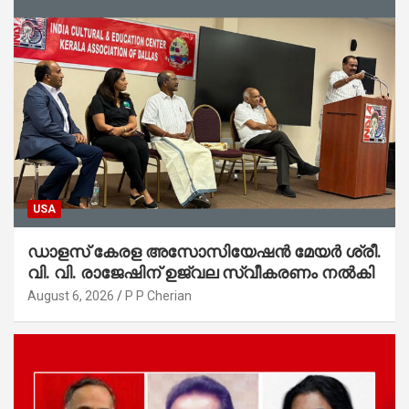
USA
ഡാളസ് കേരള അസോസിയേഷൻ മേയർ ശ്രീ.
വി. വി. രാജേഷിന് ഉജ്വല സ്വീകരണം നൽകി
August 6, 2026
P P Cherian