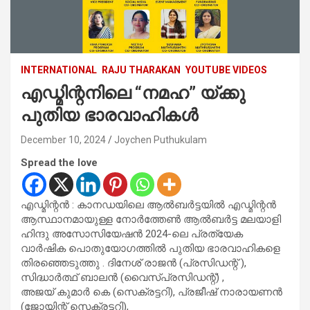
INTERNATIONAL
RAJU THARAKAN
YOUTUBE VIDEOS
എഡ്മിന്റനിലെ “നമഹ” യ്ക്കു
പുതിയ ഭാരവാഹികൾ
December 10, 2024
Joychen Puthukulam
Spread the love
എഡ്മിന്റൻ : കാനഡയിലെ ആൽബർട്ടയിൽ എഡ്മിന്റൻ
ആസ്ഥാനമായുള്ള നോർത്തേൺ ആൽബർട്ട മലയാളി
ഹിന്ദു അസോസിയേഷൻ 2024-ലെ പ്രത്യേക
വാർഷിക പൊതുയോഗത്തിൽ പുതിയ ഭാരവാഹികളെ
തിരഞ്ഞെടുത്തു . ദിനേശ് രാജൻ (പ്രസിഡന്റ് ),
സിദ്ധാർത്ഥ് ബാലൻ (വൈസ്പ്രസിഡന്റ്) ,
അജയ് കുമാർ കെ (സെക്രട്ടറി), പ്രജീഷ് നാരായണൻ
(ജോയിന്റ് സെക്രട്ടറി),