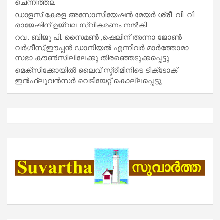
ചെന്നിത്തല
ഡാളസ് കേരള അസോസിയേഷൻ മേയർ ശ്രീ. വി. വി.
രാജേഷിന് ഉജ്വല സ്വീകരണം നൽകി
റവ . ബിജു പി. സൈമൺ ,ഷെലിന് അന്നാ ജോൺ
വർഗീസ്,ഈപ്പൻ ഡാനിയൽ എന്നിവർ മാർത്തോമാ
സഭാ കൗൺസിലിലേക്കു തിരഞ്ഞെടുക്കപ്പെട്ടു
മെക്സിക്കോയിൽ ലൈവ് സ്ട്രീമിനിടെ ടിക്‌ടോക്
ഇൻഫ്ലുവൻസർ വെടിയേറ്റ് കൊല്ലപ്പെട്ടു