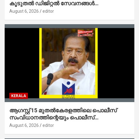
കൂടുതൽ ഡിജിറ്റൽ സേവനങ്ങൾ
ജനങ്ങളിലേക്കെത്തിക്കും – മന്ത്രി സി പി
August 6, 2026
editor
ജോൺ
KERALA
ആഗസ്റ്റ് 15 മുതല്‍കേരളത്തിലെ പൊലീസ്
സംവിധാനത്തിന്റെയും പൊലീസ്
സ്റ്റേഷനുകളുടെയും മുഖഛായ മാറുകയാണ് :
August 6, 2026
editor
ആഭ്യന്തരമന്ത്രി ശ്രീ.രമേശ് ചെന്നിത്തല