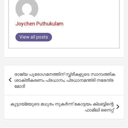
Joychen Puthukulam
View all posts
Post
രാജ്യ പുരോഗമനത്തിന് സ്ത്രീകളുടെ സാമ്പത്തിക
navigation
ശാക്തീകരണം പ്രധാനം; പ്രധാനമന്ത്രി നരേന്ദ്ര
മോദി
കൂട്ടായ്‌മയുടെ മധുരം നുകർന്ന് കോട്ടയം ക്ലബ്ബിന്റെ
ഫാമിലി നൈറ്റ്