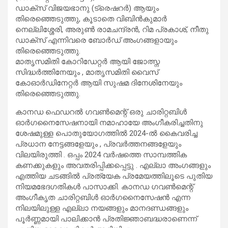
ഡാക്സ് വിജയഭാനു (ട്രെഷറർ) ആയും
തിരെഞ്ഞെടുത്തു, കൂടാതെ വിബിൻകുമാർ
നെല്ലിശ്ശേരി, അരുൺ രാമചന്ദ്രൻ, റിമ പ്രകാശ്, നീതു
ഡാക്സ് എന്നിവരെ ബോർഡ് അംഗങ്ങളായും
തിരെഞ്ഞെടുത്തു.
മാതൃസമിതി കോറിഡേറ്റർ ആയി ജോത്സ്ന
സിദ്ധർത്തിനേയും , മാതൃസമിതി വൈസ്
കോഓർഡിനേറ്റർ ആയി സുഷമ ദിനേശിനേയും
തിരെഞ്ഞെടുത്തു.
കാനഡ ഫെഡറൽ ഗവൺമെന്റ് ഒരു ചാരിറ്റബിൾ
ഓർഗനൈസേഷനായി നമാഹായേ അംഗീകരിച്ചതിനു
ശേഷമുള്ള പൊതുയോഗത്തിൽ 2024-ൽ കൈവരിച്ച
പ്രധാന നേട്ടങ്ങളേയും , പ്രവർത്തനങ്ങളേയും
വിലയിരുത്തി . ഒപ്പം 2024 വർഷത്തെ സാമ്പത്തിക
കണക്കുകളും അവതരിപ്പിക്കപ്പെട്ടു . എല്ലാ അംഗങ്ങളും
എത്തിയ ചടങ്ങിൽ പ്രത്യേക പ്രമേയത്തിലൂടെ പുതിയ
നിയമഭേദഗതികൾ പാസാക്കി. കാനഡ ഗവൺമെന്റ്
അംഗീകൃത ചാരിറ്റബിൾ ഓർഗനൈസേഷൻ എന്ന
നിലയിലുള്ള എല്ലാ നയങ്ങളും മാനദണ്ഡങ്ങളും
പൂർണ്ണമായി പാലിക്കാൻ പ്രതിജ്ഞാബദ്ധരാണെന്ന്