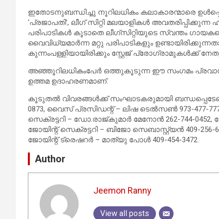
ഇതോടനുബന്ധിച്ചു നൂറിലധികം കലാകാരന്മാരെ ഉൾപ്പെടു
‘പ്രജാപതി’, ലീഗ് സിറ്റി മലയാളികൾ അവതരിപ്പിക്കുന്ന 
പരിപാടികൾ കൂടാതെ ലീഗ്സിറ്റിയുടെ സ്വന്തം ഗായ
വൈവിധ്യമാർന്ന മറ്റു പരിപാടികളും ഉണ്ടായിരിക്കുന്നത
കുന്നംപള്ളിയായിരിക്കും സ്റ്റേജ് പ്രോഗ്രാമുകൾക്ക് ന
അഞ്ഞൂറിലധികംപേർ ഒത്തുകൂടുന്ന ഈ സംഗമം പ്രവാസി
ഉത്തമ ഉദാഹരണമാണ്.
കൂടുതൽ വിവരങ്ങൾക്ക് സംഘാടകരുമായി ബന്ധപ്പെടേണ്
0873, വൈസ് പ്രസിഡന്റ് – ലിഷ ടെൽസൺ 973-477-777
സെക്രട്ടറി – ഡോ.രാജ്കുമാർ മേനോൻ 262-744-0452, ജോയ
ജോയിന്റ് സെക്രട്ടറി – ബിജോ സെബാസ്റ്റ്യൻ 409-256-6
ജോയിന്റ് ട്രെഷറർ – മാത്യു പോൾ 409-454-3472.
Author
Jeemon Ranny
View all posts