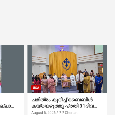
USA
ചരിത്രം കുറിച്ച് ബൈബിൾ
ല്ലാത്ത
കയ്യെഴുത്തു പ്രതി 31ദിവസം
കുന്ന
കൊണ്ട് പൂർത്തിയാക്കി
August 5, 2026
P P Cherian