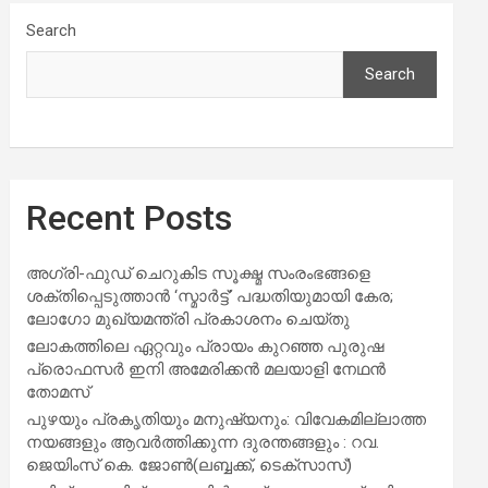
Search
Search
Recent Posts
അഗ്രി-ഫുഡ് ചെറുകിട സൂക്ഷ്മ സംരംഭങ്ങളെ
ശക്തിപ്പെടുത്താന്‍ ‘സ്മാര്‍ട്ട്’ പദ്ധതിയുമായി കേര;
ലോഗോ മുഖ്യമന്ത്രി പ്രകാശനം ചെയ്തു
ലോകത്തിലെ ഏറ്റവും പ്രായം കുറഞ്ഞ പുരുഷ
പ്രൊഫസർ ഇനി അമേരിക്കൻ മലയാളി നേഥൻ
തോമസ്
പുഴയും പ്രകൃതിയും മനുഷ്യനും: വിവേകമില്ലാത്ത
നയങ്ങളും ആവർത്തിക്കുന്ന ദുരന്തങ്ങളും : റവ.
ജെയിംസ് കെ. ജോൺ(ലബ്ബക്ക്, ടെക്സാസ്)