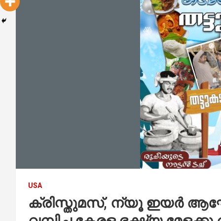
USA
ക്രിസ്തുമസ്, ന്യൂ ഇയർ ആഘ
വമ്പിച്ച കേരള ഭക്ഷ്യ മേളക്