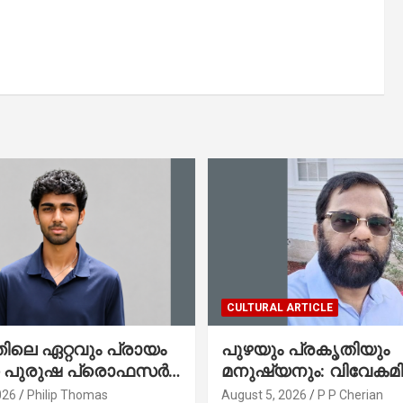
CULTURAL ARTICLE
ലെ ഏറ്റവും പ്രായം
പുഴയും പ്രകൃതിയും
ഞ പുരുഷ പ്രൊഫസർ
മനുഷ്യനും: വിവേകമി
േരിക്കൻ മലയാളി
നയങ്ങളും ആവർത്തിക്
026
Philip Thomas
August 5, 2026
P P Cherian