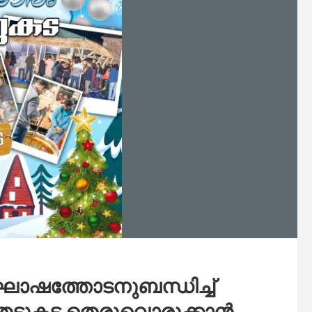
ോഷത്തോടനുബന്ധിച്ച്‌
കു തട്ടുകട തെരുവൊരുക്കാൻ