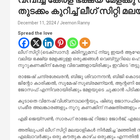
തുടക്കം കുറിച്ച് ലീഗ് സിറ്റി
December 11, 2024
Jeemon Ranny
Spread the love
ലീഗ് സിറ്റി (ടെക്സാസ്): ക്രിസ്തുമസ്, ന്യൂ ഇയർ 
വലിയ ഭക്ഷ്യ മേളക്കുള്ള ഒരുക്കങ്ങൾ വെബ്സ്റ്ററിലെ ഹെറിറ്റേ
നൂറുകണക്കിന് കേരള വിഭവങ്ങളായിരിക്കും ഇവിടെ ‘തട്
രാജേഷ് ചന്ദ്രശേഖരൻ, ബിജു ശിവാനന്ദൻ, ബിജി കൊട
ജിന്റോ കാരിക്കൽ, സുമേഷ് സുബ്രമണ്യൻ, ആന്റണി
ജോസഫ് എന്നിവരായിരിക്കും മേളയുടെ ചുക്കാൻ പിടിക്ക
കൂടാതെ വിനേഷ് വിശ്വനാഥന്റെയും, ഷിബു ജോസഫിന്റ
ഗംഭീര അലങ്കാരങ്ങളും നൂറു കണക്കിന് നക്ഷത്രങ്ങളും പരി
എമി ജെയ്സൺ, സാരംഗ് രാജേഷ്, റിജോ ജോർജ്, എലേന 
അതിലുപരി ലീഗ് സിറ്റി മലയാളികൾ നിർമ്മിച്ച ‘മഞ്ഞി
എല്ലാവർക്കും ഒരു കൗതുക കാഴ്ച ഒരുക്കും എന്നതി