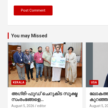
You may Missed
KERALA
USA
അഗ്രി-ഫുഡ് ചെറുകിട സൂക്ഷ്മ
ലോകത്തി
സംരംഭങ്ങളെ
കുറഞ്
ശക്തിപ്പെടുത്താന്‍ ‘സ്മാര്‍ട്ട്’
ഇനി അമ
August 5, 2026
editor
August 5, 2