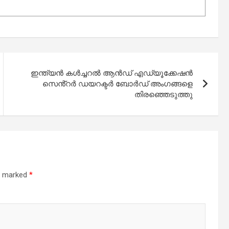
ഇന്ത്യൻ കൾച്ചറൽ ആൻഡ് എഡ്യൂക്കേഷൻ
സെൻ്റർ ഡയറക്ടർ ബോർഡ് അംഗങ്ങളെ
തിരഞ്ഞെടുത്തു
re marked
*