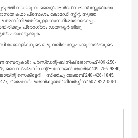
ത്തി നടത്തുന്ന ലൈറ്റ് ആൻഡ് സൗണ്ട് സ്റ്റേജ് ഷോ
ഹാസ്യ കഥാ പ്രസംഗം, കോമഡി സ്കിറ്റ്, നൃത്ത
കരെ അണിനിരത്തിയുള്ള ഗാനനിശയോടൊപ്പം
ായിരിക്കും. പ്രോഗ്രാം ഡയറക്ടർ ജിജു
േതൃത്വം കൊടുക്കുക.
 മലയാളികളുടെ ഒരു വലിയ സ്നേഹക്കൂട്ടായ്മയുടെ
ട നമ്പറുകൾ : പ്രസിഡന്റ്-ബിനീഷ് ജോസഫ് 409-256-
5, വൈസ് പ്രസിഡന്റ് – സോജൻ ജോർജ് 409-256-9840,
ിന്റ് സെക്രട്ടറി – സിഞ്ചു ജേക്കബ് 240-426-1845,
427, ട്രെഷറർ-രാജൻകുഞ്ഞ് ഗീവർഗ്ഗീസ്‌ 507-822-0051,