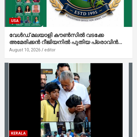
USA
വേൾഡ് മലയാളി കൗൺസിൽ വടക്കേ
അമേരിക്കൻ റീജിയനിൽ പുതിയ പ്രൊവിൻസ്;
ഗ്രേറ്റർ ഷാർലറ്റ് പ്രൊവിൻസിന് തുടക്കം
August 10, 2026
editor
KERALA