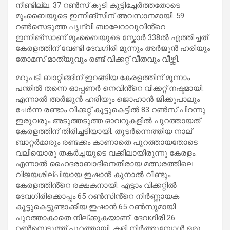
നീണ്ടില്ല. 37 റൺസ് കൂടി കൂട്ടിച്ചേർത്തതോടെ
മുംബൈയുടെ ഇന്നിങ്സിന് അവസാനമായി. 59
റൺസെടുത്ത പൃഥ്വീ ബാലേറാവുവിൻ്റെ
ഇന്നിങ്സാണ് മുംബൈയുടെ സ്കോർ 338ൽ എത്തിച്ചത്.
കേരളത്തിന് വേണ്ടി ദേവഗിരി മൂന്നും അർജുൻ ഹരിയും
തോമസ് മാത്യുവും രണ്ട് വിക്കറ്റ് വീതവും വീഴ്ത്തി.
മറുപടി ബാറ്റിങ്ങിന് ഇറങ്ങിയ കേരളത്തിന് മൂന്നാം
പന്തിൽ തന്നെ ഓപ്പണർ നെവിൻ്റെ വിക്കറ്റ് നഷ്ടമായി.
എന്നാൽ അർജുൻ ഹരിയും ജൊഹാൻ ജിക്കുപാലും
ചേർന്ന രണ്ടാം വിക്കറ്റ് കൂട്ടുകെട്ടിൽ 83 റൺസ് പിറന്നു.
ഇരുവരും അടുത്തടുത്ത ഓവറുകളിൽ പുറത്തായത്
കേരളത്തിന് തിരിച്ചടിയായി. തുടർന്നെത്തിയ നാല്
ബാറ്റർമാരും രണ്ടക്കം കാണാതെ പുറത്തായതോടെ
വലിയൊരു തകർച്ചയുടെ വക്കിലായിരുന്നു കേരളം.
എന്നാൽ ഹൈദരാബാദിനെതിരായ മത്സരത്തിലെ
വിജയശില്പിയായ ഇഷാൻ കുനാൽ വീണ്ടും
കേരളത്തിൻ്റെ രക്ഷകനായി. എട്ടാം വിക്കറ്റിൽ
ദേവഗിരിക്കൊപ്പം 65 റൺസിൻ്റെ നിർണ്ണായക
കൂട്ടുകെട്ടുണ്ടാക്കിയ ഇഷാൻ 65 റൺസുമായി
പുറത്താകാതെ നില്ക്കുകയാണ്. ദേവഗിരി 26
റൺസെടുത്ത് പുറത്തായി. കളി നിർത്തുമ്പോൾ ഒരു