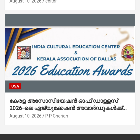
August 10, 2026
editor
USA
കേരള അസോസിയേഷൻ ഓഫ് ഡാള്ളസ്
2026-ലെ എജ്യുക്കേഷൻ അവാർഡുകൾക്ക്
അപേക്ഷ ക്ഷണിച്ചു
August 10, 2026
P P Cherian