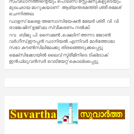
സംവിധാനത്തിന്റെയും പൊലീസ് സ്റ്റേഷനുകളുടെയും
മുഖഛായ മാറുകയാണ് : ആഭ്യന്തരമന്ത്രി ശ്രീ.രമേശ്
ചെന്നിത്തല
ഡാളസ് കേരള അസോസിയേഷൻ മേയർ ശ്രീ. വി. വി.
രാജേഷിന് ഉജ്വല സ്വീകരണം നൽകി
റവ . ബിജു പി. സൈമൺ ,ഷെലിന് അന്നാ ജോൺ
വർഗീസ്,ഈപ്പൻ ഡാനിയൽ എന്നിവർ മാർത്തോമാ
സഭാ കൗൺസിലിലേക്കു തിരഞ്ഞെടുക്കപ്പെട്ടു
മെക്സിക്കോയിൽ ലൈവ് സ്ട്രീമിനിടെ ടിക്‌ടോക്
ഇൻഫ്ലുവൻസർ വെടിയേറ്റ് കൊല്ലപ്പെട്ടു