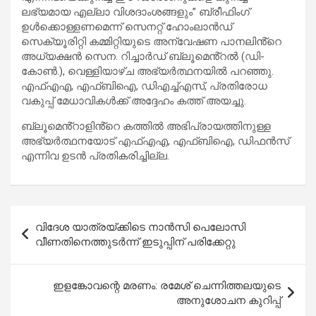
ലഭ്യമായ എല്ലാ വിശദാംശങ്ങളും” ബ്രീഫിംഗ്
ഉൾക്കൊള്ളണമെന്ന് സെനറ്റ് ഹോംലാൻഡ്
സെക്യൂരിറ്റി കമ്മിറ്റിയുടെ അന്വേഷണ പാനലിൻ്റെ
അധ്യക്ഷൻ സെന. റിച്ചാർഡ് ബ്ലൂമെൻ്റൽ (ഡി-
കോൺ.), വെള്ളിയാഴ്ച അഭ്യർത്ഥനയിൽ പറഞ്ഞു.
എഫ്എഎ, എഫ്ബിഐ, ഡിഎച്ച്എസ്, പ്രതിരോധ
വകുപ്പ് മേധാവികൾക്ക് അദ്ദേഹം കത്ത് അയച്ചു.
ബ്ലൂമെൻ്റാളിൻ്റെ കത്തിൽ അഭിപ്രായത്തിനുള്ള
അഭ്യർത്ഥനയോട് എഫ്എഎ, എഫ്ബിഐ, ഡിഫൻസ്
എന്നിവ ഉടൻ പ്രതികരിച്ചില്ല.
Post
വിദേശ യാത്രയ്ക്കിടെ നാൻസി പെലോസി
navigation
വീണതിനെത്തുടർന്ന് ഇടുപ്പിന് പരിക്കേറ്റു
ഇളങ്കോവന്റെ മരണം: രമേശ് ചെന്നിത്തലയുടെ
അനുശോചന കുറിപ്പ്