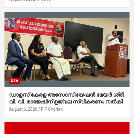
ആഭ്യന്തരമന്ത്രി ശ്രീ.രമേശ് ചെന്നിത്തല
USA
ഡാളസ് കേരള അസോസിയേഷൻ മേയർ ശ്രീ.
വി. വി. രാജേഷിന് ഉജ്വല സ്വീകരണം നൽകി
August 6, 2026
P P Cherian