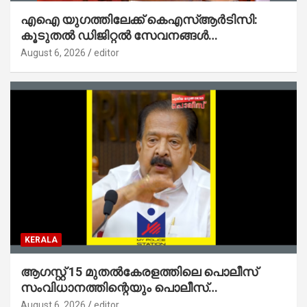
എഐ യുഗത്തിലേക്ക് കെഎസ്ആർടിസി:
കൂടുതൽ ഡിജിറ്റൽ സേവനങ്ങൾ
ജനങ്ങളിലേക്കെത്തിക്കും – മന്ത്രി സി പി
August 6, 2026
editor
ജോൺ
KERALA
ആഗസ്റ്റ് 15 മുതല്‍കേരളത്തിലെ പൊലീസ്
സംവിധാനത്തിന്റെയും പൊലീസ്
സ്റ്റേഷനുകളുടെയും മുഖഛായ മാറുകയാണ് :
August 6, 2026
editor