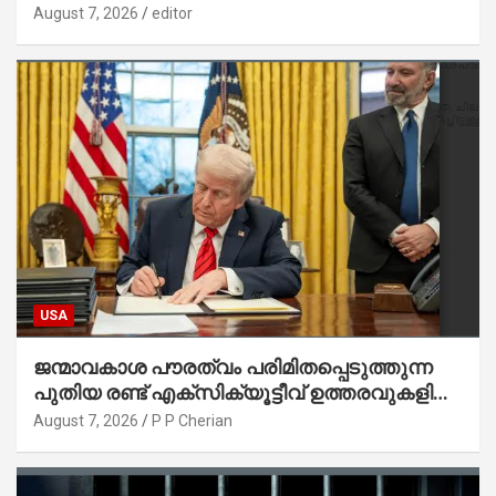
August 7, 2026
editor
USA
ജന്മാവകാശ പൗരത്വം പരിമിതപ്പെടുത്തുന്ന
പുതിയ രണ്ട് എക്സിക്യൂട്ടീവ് ഉത്തരവുകളിൽ
ട്രംപ് ഒപ്പുവെച്ചു
August 7, 2026
P P Cherian