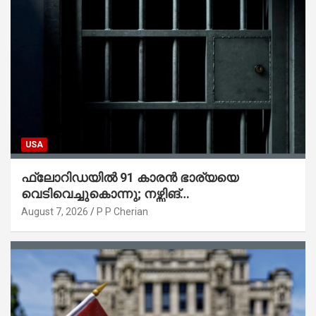
USA
ഫ്ലോറിഡയിൽ 91 കാരൻ ഭാര്യയെ
വെടിവെച്ചുകൊന്നു; നഴ്സിങ്
ഹോമിലാക്കില്ലെന്ന് നൽകിയ വാഗ്ദാനം
August 7, 2026
P P Cherian
പാലിച്ചതായി മൊഴി