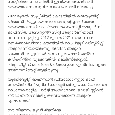
സുപ്പീരിയർ കോടതിയിൽ ഇന്ത്യൻ അമേരിക്കൻ
മെഹ്താബ് സന്ധുവിനെ ജഡ്ജിയായി നിയമിച്ചു,
2022 മുതൽ, സുപ്പീരിയർ കോടതിയിൽ കമ്മ്യൂണിറ്റി
പ്രോസിക്യൂട്ടറായി സേവനമനുഷ്ഠിച്ചതിന് ശേഷം
മെഹ്താബ് സിറ്റി ഓഫ് അനാഹൈം സിറ്റി അറ്റോർണി
ഓഫീസിൽ അസിസ്റ്റൻ്റ് സിറ്റി അറ്റോർണിയായി
സേവനമനുഷ്ഠിച്ചു. 2012 മുതൽ 2021 വരെ, സാൻ
ബെർണാർഡിനോ കൗണ്ടിയിൽ ഡെപ്യൂട്ടി ഡിസ്ട്രിക്റ്റ്
അറ്റോർണിയായിരുന്നു, അവിടെ അദ്ദേഹം
പ്രോസിക്യൂട്ടറിയൽ വൈദഗ്ദ്ധ്യം നേടി. തൻ്റെ
കരിയറിൻ്റെ തുടക്കത്തിൽ, ബെർൺസ്റ്റൈൻ,
ലിറ്റോവിറ്റ്സ്, ബെർഗർ & ഗ്രോസ്മാൻ എന്നിവിടങ്ങളിൽ
അസോസിയേറ്റ് ആയിരുന്നു.
യൂണിവേഴ്സിറ്റി ഓഫ് സാൻ ഡിയാഗോ സ്കൂൾ ഓഫ്
ലോയിൽ നിന്ന് ജൂറിസ് ഡോക്ടർ ബിരുദം നേടിയ സന്ധു
ഡെമോക്രാറ്റിക് പാർട്ടി അംഗവുമാണ്. ജഡ്ജി സ്റ്റീവൻ
ബ്രോംബർഗ് വിരമിച്ച ഒഴിവിലേക്കാണ് അദ്ദേഹം
എത്തുന്നത്.
ഈ നിയമനം ജുഡീഷ്യറിയെ