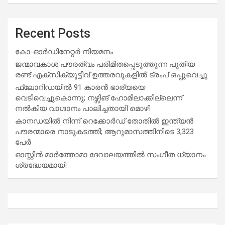
Recent Posts
കോ-ഓർഡിനേറ്റർ നിയമനം
ജന്മാവകാശ പൗരത്വം പരിമിതപ്പെടുത്തുന്ന പുതിയ
രണ്ട് എക്സിക്യൂട്ടീവ് ഉത്തരവുകളിൽ ട്രംപ് ഒപ്പുവെച്ചു
ഫ്ലോറിഡയിൽ 91 കാരൻ ഭാര്യയെ
വെടിവെച്ചുകൊന്നു; നഴ്സിങ് ഹോമിലാക്കില്ലെന്ന്
നൽകിയ വാഗ്ദാനം പാലിച്ചതായി മൊഴി
കാനഡയിൽ നിന്ന് റെക്കോർഡ് തോതിൽ ഇന്ത്യൻ
പൗരന്മാരെ നാടുകടത്തി; ആറുമാസത്തിനിടെ 3,323
പേർ
ഓസ്റ്റിൻ മാർത്തോമാ ദേവാലയത്തിൽ സംഗീത ധ്യാനം
ശ്രദ്ധേയമായി