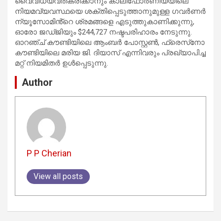
വൈവിധ്യവത്കരിക്കാനും കാലിഫോർണിയയിലെ
നിയമവ്യവസ്ഥയെ ശക്തിപ്പെടുത്താനുമുള്ള ഗവർണർ
ന്യൂസോമിൻ്റെ ശ്രമങ്ങളെ എടുത്തുകാണിക്കുന്നു,
ഓരോ ജഡ്ജിയും $244,727 നഷ്ടപരിഹാരം നേടുന്നു.
ഓറഞ്ച് കൗണ്ടിയിലെ ആംബർ പോസ്റ്റൺ, ഫ്രെസ്‌നോ
കൗണ്ടിയിലെ മരിയ ജി. ദിയാസ് എന്നിവരും പ്രഖ്യാപിച്ച
മറ്റ് നിയമിതർ ഉൾപ്പെടുന്നു.
Author
P P Cherian
View all posts