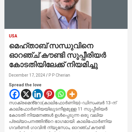
USA
മെഹ്താബ് സന്ധുവിനെ
ഓറഞ്ച് കൗണ്ടി സുപ്പീരിയർ
കോടതിയിലേക്ക് നിയമിച്ചു
December 17, 2024
P P Cherian
Spread the love
സാക്രമെൻ്റോ(കാലിഫോർണിയ)-ഡിസംബർ 13-ന്
കാലിഫോർണിയയിലുടനീളമുള്ള 11 സുപ്പീരിയർ
കോടതി നിയമനങ്ങൾ ഉൾപ്പെടുന്ന ഒരു വലിയ
പ്രഖ്യാപനത്തിൻ്റെ ഭാഗമായി. കാലിഫോർണിയ
ഗവർണർ ഗാവിൻ ന്യൂസോം, ഓറഞ്ച് കൗണ്ടി