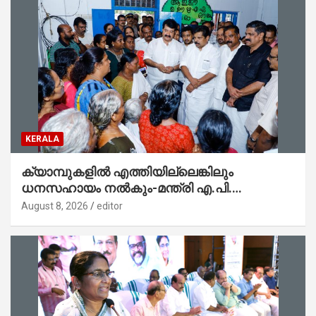
KERALA
ക്യാമ്പുകളിൽ എത്തിയില്ലെങ്കിലും
ധനസഹായം നൽകും-മന്ത്രി എ.പി.
അനിൽകുമാർ
August 8, 2026
editor