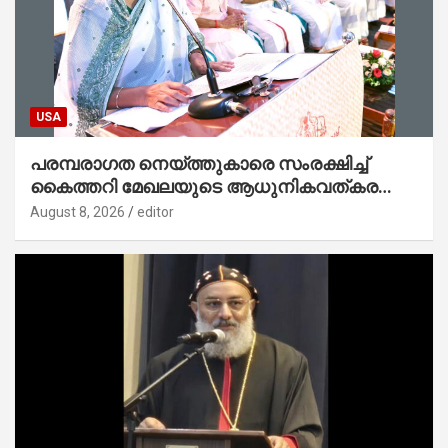
USA
പരമ്പരാഗത നെയ്ത്തുകാരെ സംരക്ഷിച്ച്
കൈത്തറി മേഖലയുടെ ആധുനികവത്കരണം
സാധ്യമാക്കും : ഡെപ്യൂട്ടി സ്പീക്കർ
August 8, 2026
editor