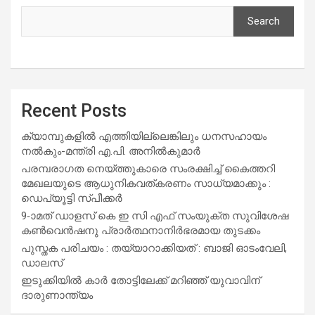
Search
Recent Posts
ക്യാമ്പുകളിൽ എത്തിയില്ലെങ്കിലും ധനസഹായം
നൽകും-മന്ത്രി എ.പി. അനിൽകുമാർ
പരമ്പരാഗത നെയ്ത്തുകാരെ സംരക്ഷിച്ച് കൈത്തറി
മേഖലയുടെ ആധുനികവത്കരണം സാധ്യമാക്കും :
ഡെപ്യൂട്ടി സ്പീക്കർ
9-ാമത് ഡാളസ് കെ ഇ സി എഫ് സംയുക്ത സുവിശേഷ
കൺവെൻഷനു പ്രാർത്ഥനാനിർഭരമായ തുടക്കം
പുസ്തക പരിചയം : തയ്യാറാക്കിയത് : ബാജി ഓടംവേലി,
ഡാലസ്
ഇടുക്കിയിൽ കാർ തോട്ടിലേക്ക് മറിഞ്ഞ് യുവാവിന്
ദാരുണാന്ത്യം