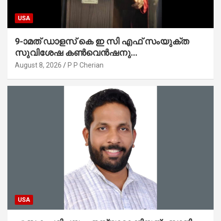
USA
9-ാമത് ഡാളസ് കെ ഇ സി എഫ് സംയുക്ത
സുവിശേഷ കൺവെൻഷനു
പ്രാർത്ഥനാനിർഭരമായ തുടക്കം
August 8, 2026
P P Cherian
USA