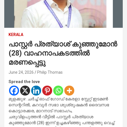
KERALA
പാസ്റ്റർ പ്രത്യാശ് കുഞ്ഞുമോൻ
(28) വാഹനാപകടത്തിൽ
മരണപ്പെട്ടു
June 24, 2026
Philip Thomas
Spread the love
മുളക്കുഴ: ചർച്ച് ഓഫ് ഗോഡ് കേരളാ സ്റ്റേറ്റ് ഇടമൺ
സെന്ററിൽ, കറവൂർ സഭാ ശുശ്രൂഷകൻ ദൈവസഭ
കൊട്ടാരക്കര, മാറനാട് സഭാംഗം,
ചരുവിളപുത്തൻ വീട്ടിൽ പാസ്റ്റർ പ്രത്യാശ
കുഞ്ഞുമോൻ (28) ഇന്ന് ഉച്ചകഴിഞ്ഞു പന്തളത്തു വെച്ച്