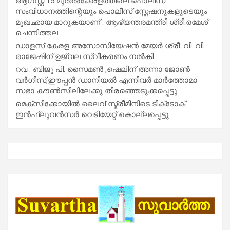
ആഗസ്റ്റ് 15 മുതല്‍കേരളത്തിലെ പൊലീസ്
സംവിധാനത്തിന്റെയും പൊലീസ് സ്റ്റേഷനുകളുടെയും
മുഖഛായ മാറുകയാണ് : ആഭ്യന്തരമന്ത്രി ശ്രീ.രമേശ്
ചെന്നിത്തല
ഡാളസ് കേരള അസോസിയേഷൻ മേയർ ശ്രീ. വി. വി.
രാജേഷിന് ഉജ്വല സ്വീകരണം നൽകി
റവ . ബിജു പി. സൈമൺ ,ഷെലിന് അന്നാ ജോൺ
വർഗീസ്,ഈപ്പൻ ഡാനിയൽ എന്നിവർ മാർത്തോമാ
സഭാ കൗൺസിലിലേക്കു തിരഞ്ഞെടുക്കപ്പെട്ടു
മെക്സിക്കോയിൽ ലൈവ് സ്ട്രീമിനിടെ ടിക്‌ടോക്
ഇൻഫ്ലുവൻസർ വെടിയേറ്റ് കൊല്ലപ്പെട്ടു