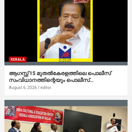
KERALA
ആഗസ്റ്റ് 15 മുതല്‍കേരളത്തിലെ പൊലീസ്
സംവിധാനത്തിന്റെയും പൊലീസ്
സ്റ്റേഷനുകളുടെയും മുഖഛായ മാറുകയാണ് :
August 6, 2026
editor
ആഭ്യന്തരമന്ത്രി ശ്രീ.രമേശ് ചെന്നിത്തല