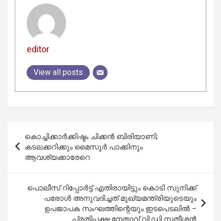
editor
View all posts
Post
കൊച്ചിക്കാര്‍ക്കിഷ്ടം ചിക്കന്‍ ബിരിയാണി;
navigation
കടലക്കറിക്കും മൈസൂര്‍ പാക്കിനും
ആവശ്യക്കാരേറെ
പൊലീസ് റിപ്പോര്‍ട്ട് എതിരായിട്ടും കൊടി സുനിക്ക്
പരോള്‍ അനുവദിച്ചത് മുഖ്യമന്ത്രിയുടെയും
ഉപജാപക സംഘത്തിന്റെയും ഇടപെടലില്‍ –
പ്രതിപക്ഷ നേതാവ് വി.ഡി സതീശന്‍