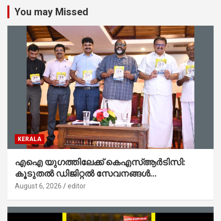
You may Missed
KERALA
എഐ യുഗത്തിലേക്ക് കെഎസ്ആർടിസി:
കൂടുതൽ ഡിജിറ്റൽ സേവനങ്ങൾ
ജനങ്ങളിലേക്കെത്തിക്കും – മന്ത്രി സി പി
August 6, 2026
editor
ജോൺ