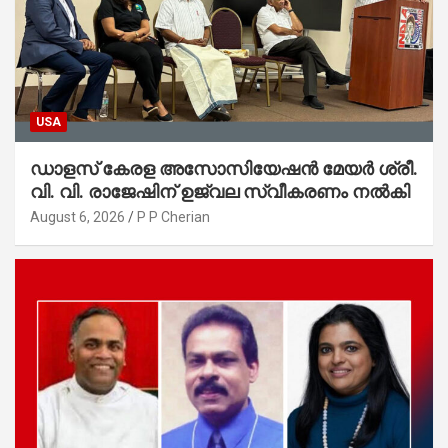
USA
ഡാളസ് കേരള അസോസിയേഷൻ മേയർ ശ്രീ.
വി. വി. രാജേഷിന് ഉജ്വല സ്വീകരണം നൽകി
August 6, 2026
P P Cherian