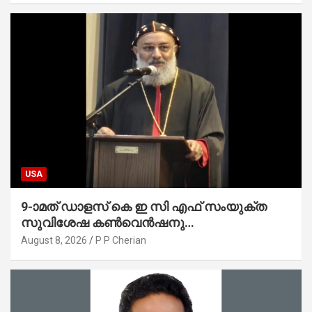
USA
9-ാമത് ഡാളസ് കെ ഇ സി എഫ് സംയുക്ത
സുവിശേഷ കൺവെൻഷനു
പ്രാർത്ഥനാനിർഭരമായ തുടക്കം
August 8, 2026
P P Cherian