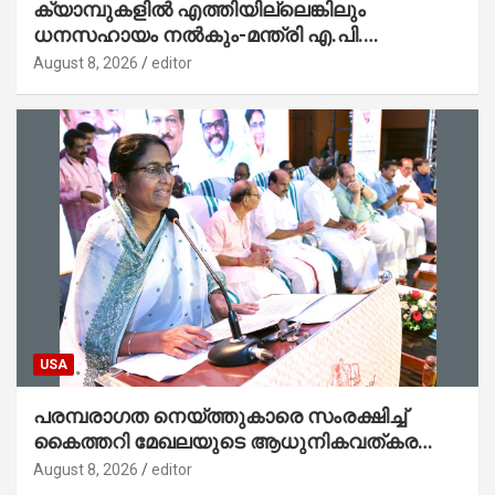
ക്യാമ്പുകളിൽ എത്തിയില്ലെങ്കിലും
ധനസഹായം നൽകും-മന്ത്രി എ.പി.
അനിൽകുമാർ
August 8, 2026
editor
USA
പരമ്പരാഗത നെയ്ത്തുകാരെ സംരക്ഷിച്ച്
കൈത്തറി മേഖലയുടെ ആധുനികവത്കരണം
സാധ്യമാക്കും : ഡെപ്യൂട്ടി സ്പീക്കർ
August 8, 2026
editor