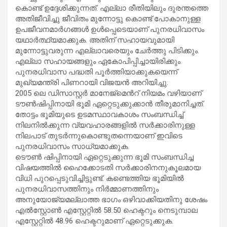
കൊണ്ട് ഉദ്ദേശിക്കുന്നത്. എല്ലാ രീതിയിലും ദുരന്തത്തെ
അതിജീവിച്ചു ജീവിതം മുന്നോട്ടു കൊണ്ട് പോകാനുള്ള
ഉപജീവനമാർഗങ്ങൾ ഉൾപ്പെടെയാണ് പുനരധിവാസം
യഥാർത്ഥ്യമാക്കുക. അതിന് സഹായവുമായി
മുന്നോട്ടുവരുന്ന എല്ലാവരെയും ചേർത്തു പിടിക്കും.
എല്ലാ സഹായങ്ങളും ഏകോപിപ്പിച്ചായിരിക്കും
പുനരധിവാസ പദ്ധതി പൂർത്തിയാക്കുകയെന്ന്
മുഖ്യമന്ത്രി പിണറായി വിജയൻ അറിയിച്ചു.
2005 ലെ ഡിസാസ്റ്റർ മാനേജ്‌മെൻറ് നിയമം വഴിയാണ്
ടൗൺഷിപ്പിനായി ഭൂമി ഏറ്റെടുക്കുക്കാൻ തീരുമാനിച്ചത്.
തോട്ടം ഭൂമിയുടെ ഉടമസ്ഥാവകാശം സംബന്ധിച്ച്
നിലനിൽക്കുന്ന വ്യവഹാരങ്ങളിൽ സർക്കാരിനുള്ള
നിലപാട് തുടർന്നുകൊണ്ടുതന്നെയാണ് ഇവിടെ
പുനരധിവാസം സാധ്യമാക്കുക.
ടൌൺ ഷിപ്പിനായി ഏറ്റെടുക്കുന്ന ഭൂമി സംബന്ധിച്ച
വിഷയത്തിൽ ഹൈക്കോടതി സർക്കാരിനനുകൂലമായ
വിധി പുറപ്പെടുവിച്ചിട്ടുണ്ട്. കണ്ടെത്തിയ ഭൂമിയിൽ
പുനരധിവാസത്തിനും നിർമ്മാണത്തിനും
അനുയോജ്യമല്ലാത്ത ഭാഗം ഒഴിവാക്കിയതിനു ശേഷം
എൽസ്റ്റോൺ എസ്റ്റേറ്റിൽ 58.50 ഹെക്ടറും നെടുമ്പാല
എസ്റ്റേറ്റിൽ 48.96 ഹെക്ടറുമാണ് ഏറ്റെടുക്കുക.