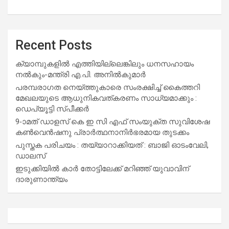
Recent Posts
ക്യാമ്പുകളിൽ എത്തിയില്ലെങ്കിലും ധനസഹായം
നൽകും-മന്ത്രി എ.പി. അനിൽകുമാർ
പരമ്പരാഗത നെയ്ത്തുകാരെ സംരക്ഷിച്ച് കൈത്തറി
മേഖലയുടെ ആധുനികവത്കരണം സാധ്യമാക്കും :
ഡെപ്യൂട്ടി സ്പീക്കർ
9-ാമത് ഡാളസ് കെ ഇ സി എഫ് സംയുക്ത സുവിശേഷ
കൺവെൻഷനു പ്രാർത്ഥനാനിർഭരമായ തുടക്കം
പുസ്തക പരിചയം : തയ്യാറാക്കിയത് : ബാജി ഓടംവേലി,
ഡാലസ്
ഇടുക്കിയിൽ കാർ തോട്ടിലേക്ക് മറിഞ്ഞ് യുവാവിന്
ദാരുണാന്ത്യം