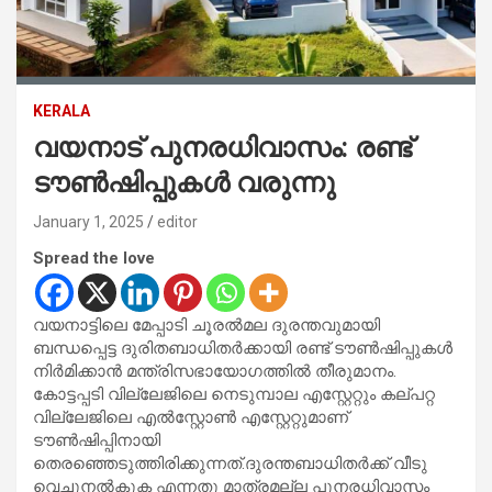
KERALA
വയനാട് പുനരധിവാസം: രണ്ട്
ടൗൺഷിപ്പുകൾ വരുന്നു
January 1, 2025
editor
Spread the love
വയനാട്ടിലെ മേപ്പാടി ചൂരൽമല ദുരന്തവുമായി
ബന്ധപ്പെട്ട ദുരിതബാധിതർക്കായി രണ്ട് ടൗൺഷിപ്പുകൾ
നിർമിക്കാൻ മന്ത്രിസഭായോഗത്തിൽ തീരുമാനം.
കോട്ടപ്പടി വില്ലേജിലെ നെടുമ്പാല എസ്റ്റേറ്റും കല്പറ്റ
വില്ലേജിലെ എൽസ്റ്റോൺ എസ്റ്റേറ്റുമാണ്
ടൗൺഷിപ്പിനായി
തെരഞ്ഞെടുത്തിരിക്കുന്നത്.ദുരന്തബാധിതർക്ക് വീടു
വെച്ചുനൽകുക എന്നതു മാത്രമല്ല പുനരധിവാസം