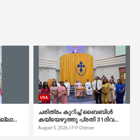
USA
ചരിത്രം കുറിച്ച് ബൈബിൾ
ല്ലാത്ത
കയ്യെഴുത്തു പ്രതി 31ദിവസം
കുന്ന
കൊണ്ട് പൂർത്തിയാക്കി
August 5, 2026
P P Cherian
മാർത്തോമ്മാ ചർച്ച് ഓഫ്