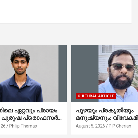
CULTURAL ARTICLE
ലെ ഏറ്റവും പ്രായം
പുഴയും പ്രകൃതിയും
ഞ പുരുഷ പ്രൊഫസർ
മനുഷ്യനും: വിവേകമി
േരിക്കൻ മലയാളി
നയങ്ങളും ആവർത്തിക്
026
Philip Thomas
August 5, 2026
P P Cherian
തോമസ്
ദുരന്തങ്ങളും : റവ. ജെയിംസ്