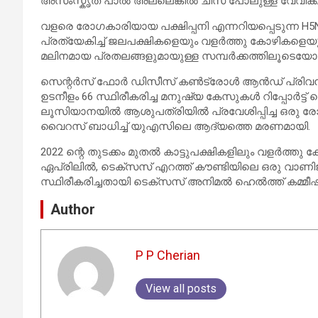
അസംസ്കൃത പാൽ അല്ലെങ്കിൽ ചീസ് പോലുള്ള വേവിക്കാത്
വളരെ രോഗകാരിയായ പക്ഷിപ്പനി എന്നറിയപ്പെടുന്ന H5
പ്രത്യേകിച്ച് ജലപക്ഷികളെയും വളർത്തു കോഴികളെയും 
മലിനമായ പ്രതലങ്ങളുമായുള്ള സമ്പർക്കത്തിലൂടെയ
സെന്റർസ് ഫോർ ഡിസീസ് കൺട്രോൾ ആൻഡ് പ്രിവൻഷൻ പ
ഉടനീളം 66 സ്ഥിരീകരിച്ച മനുഷ്യ കേസുകൾ റിപ്പോർട്ട് ചെ
ലൂസിയാനയിൽ ആശുപത്രിയിൽ പ്രവേശിപ്പിച്ച ഒരു രോഗി
വൈറസ് ബാധിച്ച് യുഎസിലെ ആദ്യത്തെ മരണമായി.
2022 ന്റെ തുടക്കം മുതൽ കാട്ടുപക്ഷികളിലും വളർത്തു 
ഏപ്രിലിൽ, ടെക്സസ് എറത്ത് കൗണ്ടിയിലെ ഒരു വാണിജ
സ്ഥിരീകരിച്ചതായി ടെക്സസ് അനിമൽ ഹെൽത്ത് കമ്മീഷ
Author
P P Cherian
View all posts