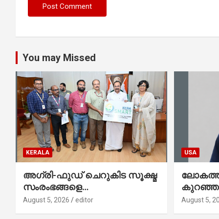
You may Missed
KERALA
USA
അഗ്രി-ഫുഡ് ചെറുകിട സൂക്ഷ്മ
ലോകത്തി
സംരംഭങ്ങളെ
കുറഞ്
ശക്തിപ്പെടുത്താന്‍ ‘സ്മാര്‍ട്ട്’
ഇനി അമ
August 5, 2026
editor
August 5, 2
പദ്ധതിയുമായി കേര; ലോഗോ
നേഥൻ 