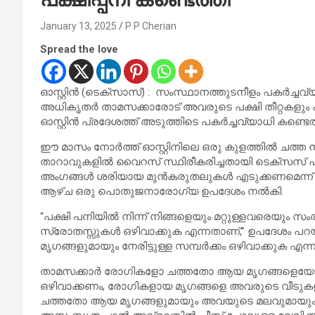
January 13, 2025
P P Cherian
Spread the love
ഓസ്റ്റിൻ (ടെക്സാസ്) : സംസ്ഥാനത്തുടനീളം പകർച്
അധികൃതർ താമസക്കാരോട് അവരുടെ പക്ഷി തീറ്റകളും ക
ഓസ്റ്റിൻ പ്രദേശത്ത് അടുത്തിടെ പകർച്ചവ്യാധി കണ്ടെ
ഈ മാസം നോർത്ത് ഓസ്റ്റിനിലെ ഒരു കുളത്തിൽ ചത്ത 
താറാവുകളിൽ വൈറസ് സ്ഥിരീകരിച്ചതായി ടെക്സസ് പാ
അംഗങ്ങൾ ശരിയായ മുൻകരുതലുകൾ എടുക്കണമെന്ന് ആവശ
ആഴ്ച ഒരു പൊതുജനാരോഗ്യ ഉപദേശം നൽകി.
“പക്ഷി പനിയിൽ നിന്ന് നിങ്ങളെയും മറ്റുള്ളവരെയും 
സ്രോതസ്സുകൾ ഒഴിവാക്കുക എന്നതാണ്,” ഉപദേശം പറയുന്
മൃഗങ്ങളുമായും നേരിട്ടുള്ള സമ്പർക്കം ഒഴിവാക്കുക എന്ന
താമസക്കാർ രോഗികളോ ചത്തതോ ആയ മൃഗങ്ങളെയോ അ
ഒഴിവാക്കണം, രോഗികളായ മൃഗങ്ങളെ അവരുടെ വീടുകള
ചത്തതോ ആയ മൃഗങ്ങളുമായും അവയുടെ മലവുമായും