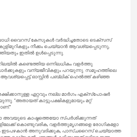
ചവ്യാധി വൈറസ് കേസുകൾ വർദ്ധിച്ചതോടെ ടെക്സസ്
ുളിമുറികളും നീക്കം ചെയ്യാൻ ആവശ്യപ്പെടുന്നു,
ത്തിയതും ഇതിൽ ഉൾപ്പെടുന്നു.
നിലയിൽ കണ്ടെത്തിയ ഒന്നിലധികം വളർത്തു
ർക്കുകളും വന്യജീവികളും പറയുന്നു. സമൂഹത്തിലെ
്യപ്പെട്ട് ഓസ്റ്റിൻ പബ്ലിക് ഹെൽത്ത് കഴിഞ്ഞ
സംരക്ഷിക്കാനുള്ള ഏറ്റവും നല്ല മാർഗം എക്സ്പോഷർ
നു. “അതായത് കാട്ടുപക്ഷികളുമായും മറ്റ്
ാണ്.”
വയുടെ കാഷ്ഠത്തെയോ സ്പർശിക്കുന്നത്
ിലേക്ക് കൊണ്ടുവരിക, വളർത്തുമൃഗങ്ങളെ രോഗികളോ
 ഇടപഴകാൻ അനുവദിക്കുക, പാസ്ചറൈസ് ചെയ്യാത്ത