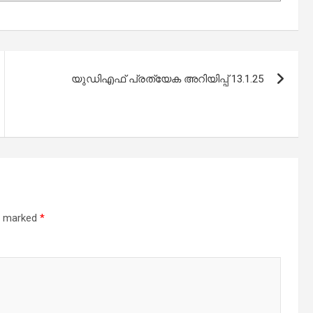
യുഡിഎഫ് പ്രത്യേക അറിയിപ്പ് 13.1.25
re marked
*