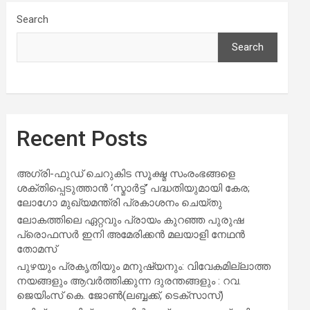
Search
Search
Recent Posts
അഗ്രി-ഫുഡ് ചെറുകിട സൂക്ഷ്മ സംരംഭങ്ങളെ
ശക്തിപ്പെടുത്താന്‍ ‘സ്മാര്‍ട്ട്’ പദ്ധതിയുമായി കേര;
ലോഗോ മുഖ്യമന്ത്രി പ്രകാശനം ചെയ്തു
ലോകത്തിലെ ഏറ്റവും പ്രായം കുറഞ്ഞ പുരുഷ
പ്രൊഫസർ ഇനി അമേരിക്കൻ മലയാളി നേഥൻ
തോമസ്
പുഴയും പ്രകൃതിയും മനുഷ്യനും: വിവേകമില്ലാത്ത
നയങ്ങളും ആവർത്തിക്കുന്ന ദുരന്തങ്ങളും : റവ.
ജെയിംസ് കെ. ജോൺ(ലബ്ബക്ക്, ടെക്സാസ്)