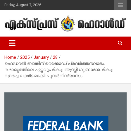
Skip
Friday, August 7, 2026
to
content
Malayalam Christian News
Express Herald – Malayalam
Christian News
Home
2025
January
28
ഫെഡറൽ ബാങ്കിന് റെക്കോഡ് പ്രവർത്തനലാഭം,
ദശാബ്ദത്തിലെ ഏറ്റവും മികച്ച ആസ്തി ഗുണമേന്മ, മികച്ച
വളർച്ച ലക്ഷ്യമാക്കി പുനർവിന്യാസം