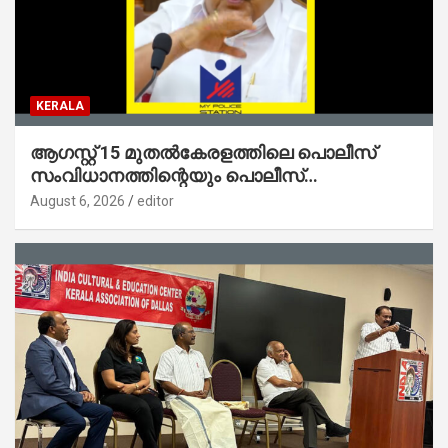
KERALA
ആഗസ്റ്റ് 15 മുതല്‍കേരളത്തിലെ പൊലീസ്
സംവിധാനത്തിന്റെയും പൊലീസ്
സ്റ്റേഷനുകളുടെയും മുഖഛായ മാറുകയാണ് :
August 6, 2026
editor
ആഭ്യന്തരമന്ത്രി ശ്രീ.രമേശ് ചെന്നിത്തല