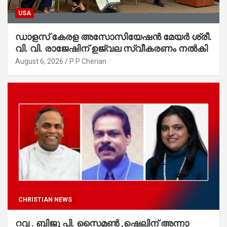
USA
ഡാളസ് കേരള അസോസിയേഷൻ മേയർ ശ്രീ.
വി. വി. രാജേഷിന് ഉജ്വല സ്വീകരണം നൽകി
August 6, 2026
P P Cherian
CHRISTIAN NEWS
റവ . ബിജു പി. സൈമൺ ,ഷെലിന് അന്നാ