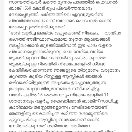
സാമ്പത്തികവർഷത്തെ മൂന്നാം പാദത്തിൽ ഫെഡറൽ
ബാങ്ക് 1569 കോടി രൂപ പ്രവർത്തനലാഭം
രേഖപ്പെടുത്തി. ചരിത്രത്തിലെ ഏറ്റവുമുയർന്ന
പ്രവർത്തനലാഭമാണ് ഇതോടെ ഫെഡറൽ ബാങ്ക്
രേഖപ്പെടുത്തിയിരിക്കുന്നത്.
“ഭാവി വളർച്ച ലക്ഷ്യം വച്ചുകൊണ്ട്, നിക്ഷേപ – വായ്പാ
രംഗത്ത് അടിസ്ഥാനപരമായ നൂതന ആശയങ്ങൾ
നടപ്പിലാക്കാൻ തുടങ്ങിയതിനാൽ ഈ പാദം വളരെ
പ്രധാനപ്പെട്ടതായിരുന്നു. ചെലവേറിയ, വലിയ
തുകയ്ക്കുള്ള നിക്ഷേപങ്ങൾക്കു പകരം കുറഞ്ഞ
തുകയ്ക്കുള്ള റീടെയ്ൽ നിക്ഷേപങ്ങളിൽ ശ്രദ്ധ
കേന്ദ്രീകരിക്കാനാണ് ഞങ്ങളുടെ തീരുമാനം. വരുമാനം
കുറഞ്ഞ, കൂടിയ റിസ്കുള്ള ആസ്തികൾ ഞങ്ങൾ
ഒഴിവാക്കിയിട്ടുമുണ്ട്. അച്ചടക്കം ഉറപ്പുവരുത്തുന്ന
ഇതുപോലുള്ള തീരുമാനങ്ങൾ സ്വീകരിച്ചിട്ടും
വായ്പകളിൽ 15 ശതമാനവും നിക്ഷേപങ്ങളിൽ 11
ശതമാനവും വളർച്ച കൈവരിക്കാൻ ബാങ്കിന് സാധിച്ചു.
കാര്യമായ തടസ്സങ്ങളൊന്നും നേരിടാതെയാണ്
ഞങ്ങളിതു കൈവരിച്ചത്. കഴിഞ്ഞ ദശാബ്ദത്തിലെ
ഏറ്റവും മികച്ച ആസ്തിഗുണമേന്മയാണ് ബാങ്ക്
നേടിയിരിക്കുന്നത്. ശക്തമായ അടിത്തറ
സൃഷ്ടിക്കാനുള്ള പ്രതിബദ്ധതയുടെ ഭാഗമായി, റിസ്ക്