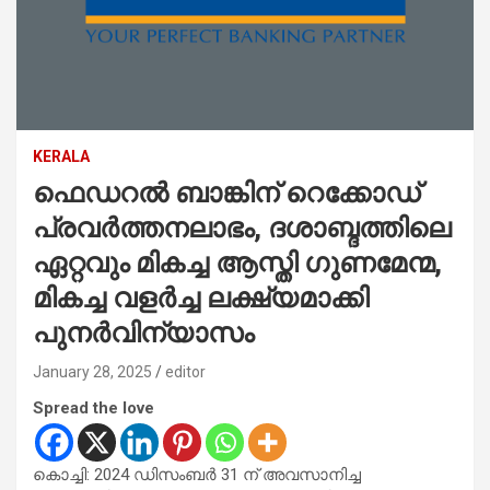
KERALA
ഫെഡറൽ ബാങ്കിന് റെക്കോഡ്
പ്രവർത്തനലാഭം, ദശാബ്ദത്തിലെ
ഏറ്റവും മികച്ച ആസ്തി ഗുണമേന്മ,
മികച്ച വളർച്ച ലക്ഷ്യമാക്കി
പുനർവിന്യാസം
January 28, 2025
editor
Spread the love
കൊച്ചി: 2024 ഡിസംബർ 31 ന് അവസാനിച്ച