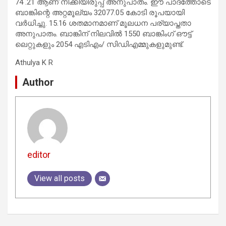
74 .21 ആണ് നീക്കിയിരുപ്പ് അനുപാതം. ഈ പാദത്തോടെ
ബാങ്കിന്റെ അറ്റമൂല്യം 32077.05 കോടി രൂപയായി
വര്‍ധിച്ചു. 15.16 ശതമാനമാണ് മൂലധന പര്യാപ്തതാ
അനുപാതം. ബാങ്കിന് നിലവിൽ 1550 ബാങ്കിംഗ് ഔട്ട്
ലെറ്റുകളും 2054 എടിഎം/ സിഡിഎമ്മുകളുമുണ്ട്.
Athulya K R
Author
editor
View all posts