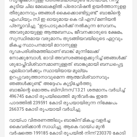
കൂടിയ ചില മേഖലകളിൽ പ്രൊവിഷൻ ഉയർത്താനുളള
തീരുമാനവും ഞങ്ങൾ കൈക്കൊണ്ടിട്ടുണ്ട്.” ബാങ്കിന്റെ
എംഡിയും സി ഇ ഓയുമായ കെ വി എസ് മണിയൻ
പ്രസ്താവിച്ചു. “ഇടപാടുകാർക്ക് നൽകുന്ന സേവനം,
അവരുമായുള്ള ആത്മബന്ധം, ജീവനക്കാരുടെ ക്ഷേമം,
സുസ്ഥിരമായ വരുമാനം തുടങ്ങിയവയിലൂടെ ഏറ്റവും
മികച്ച സ്ഥാപനമായി മാറാനുള്ള
ദൃഢപരിശ്രമത്തിലാണ് ബാങ്ക്. മുന്നിലേക്ക്
നോക്കുമ്പോൾ, ഭാവി അവസരങ്ങളെക്കുറിച്ച് ഞങ്ങൾക്ക്
ശുഭാപ്തിവിശ്വാസമാണുള്ളത്. ബാങ്കുമായി ബന്ധപ്പെട്ട
എല്ലാവർക്കും സ്ഥായിയായ മൂല്യം
ഉറപ്പുവരുത്താനാവുമെന്ന ആത്മവിശ്വാസവും
ഞങ്ങൾക്കുണ്ട്,” അദ്ദേഹം കൂട്ടിച്ചേർത്തു.
ബാങ്കിന്റെ മൊത്തം ബിസിനസ് 13.21 ശതമാനം വര്‍ധിച്ച്
496745 കോടി രൂപയിലെത്തി. മുന്‍വര്‍ഷം ഇതേ
പാദത്തിൽ 239591 കോടി രൂപയായിരുന്ന നിക്ഷേപം
266375 കോടി രൂപയായി വര്‍ധിച്ചു.
വായ്പാ വിതരണത്തിലും ബാങ്കിന് മികച്ച വളർച്ച
കൈവരിക്കാൻ സാധിച്ചു. ആകെ വായ്പ മുന്‍
വര്‍ഷത്തെ 199185 കോടി രൂപയില്‍ നിന്ന് 230370 കോടി