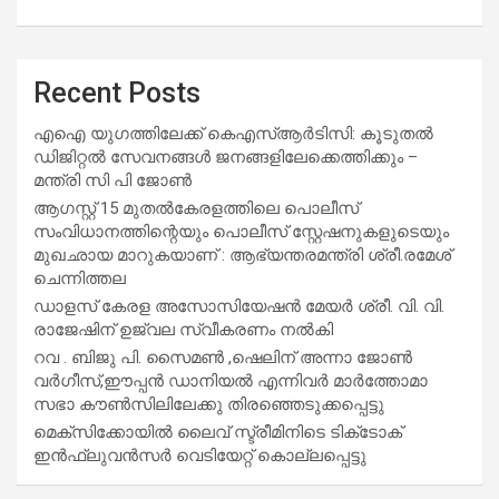
Recent Posts
എഐ യുഗത്തിലേക്ക് കെഎസ്ആർടിസി: കൂടുതൽ
ഡിജിറ്റൽ സേവനങ്ങൾ ജനങ്ങളിലേക്കെത്തിക്കും –
മന്ത്രി സി പി ജോൺ
ആഗസ്റ്റ് 15 മുതല്‍കേരളത്തിലെ പൊലീസ്
സംവിധാനത്തിന്റെയും പൊലീസ് സ്റ്റേഷനുകളുടെയും
മുഖഛായ മാറുകയാണ് : ആഭ്യന്തരമന്ത്രി ശ്രീ.രമേശ്
ചെന്നിത്തല
ഡാളസ് കേരള അസോസിയേഷൻ മേയർ ശ്രീ. വി. വി.
രാജേഷിന് ഉജ്വല സ്വീകരണം നൽകി
റവ . ബിജു പി. സൈമൺ ,ഷെലിന് അന്നാ ജോൺ
വർഗീസ്,ഈപ്പൻ ഡാനിയൽ എന്നിവർ മാർത്തോമാ
സഭാ കൗൺസിലിലേക്കു തിരഞ്ഞെടുക്കപ്പെട്ടു
മെക്സിക്കോയിൽ ലൈവ് സ്ട്രീമിനിടെ ടിക്‌ടോക്
ഇൻഫ്ലുവൻസർ വെടിയേറ്റ് കൊല്ലപ്പെട്ടു