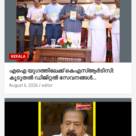
KERALA
എഐ യുഗത്തിലേക്ക് കെഎസ്ആർടിസി:
കൂടുതൽ ഡിജിറ്റൽ സേവനങ്ങൾ
ജനങ്ങളിലേക്കെത്തിക്കും – മന്ത്രി സി പി
August 6, 2026
editor
ജോൺ