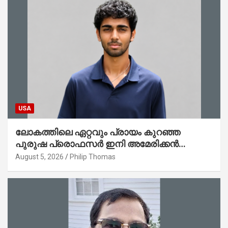
USA
ലോകത്തിലെ ഏറ്റവും പ്രായം കുറഞ്ഞ
പുരുഷ പ്രൊഫസർ ഇനി അമേരിക്കൻ
മലയാളി നേഥൻ തോമസ്
August 5, 2026
Philip Thomas