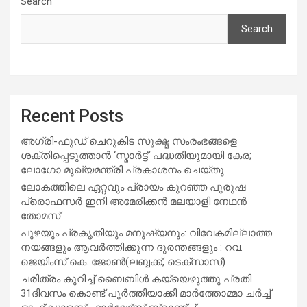
Search
Search
Recent Posts
അഗ്രി-ഫുഡ് ചെറുകിട സൂക്ഷ്മ സംരംഭങ്ങളെ
ശക്തിപ്പെടുത്താന്‍ ‘സ്മാര്‍ട്ട്’ പദ്ധതിയുമായി കേര;
ലോഗോ മുഖ്യമന്ത്രി പ്രകാശനം ചെയ്തു
ലോകത്തിലെ ഏറ്റവും പ്രായം കുറഞ്ഞ പുരുഷ
പ്രൊഫസർ ഇനി അമേരിക്കൻ മലയാളി നേഥൻ
തോമസ്
പുഴയും പ്രകൃതിയും മനുഷ്യനും: വിവേകമില്ലാത്ത
നയങ്ങളും ആവർത്തിക്കുന്ന ദുരന്തങ്ങളും : റവ.
ജെയിംസ് കെ. ജോൺ(ലബ്ബക്ക്, ടെക്സാസ്)
ചരിത്രം കുറിച്ച് ബൈബിൾ കയ്യെഴുത്തു പ്രതി
31ദിവസം കൊണ്ട് പൂർത്തിയാക്കി മാർത്തോമ്മാ ചർച്ച്