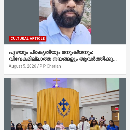
CULTURAL ARTICLE
പുഴയും പ്രകൃതിയും മനുഷ്യനും:
വിവേകമില്ലാത്ത നയങ്ങളും ആവർത്തിക്കുന്ന
ദുരന്തങ്ങളും : റവ. ജെയിംസ് കെ.
August 5, 2026
P P Cherian
ജോൺ(ലബ്ബക്ക്, ടെക്സാസ്)