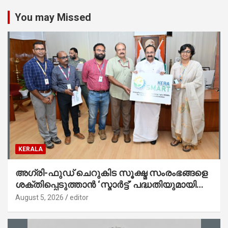
You may Missed
KERALA
അഗ്രി-ഫുഡ് ചെറുകിട സൂക്ഷ്മ സംരംഭങ്ങളെ
ശക്തിപ്പെടുത്താന്‍ ‘സ്മാര്‍ട്ട്’ പദ്ധതിയുമായി
കേര; ലോഗോ മുഖ്യമന്ത്രി പ്രകാശനം
August 5, 2026
editor
ചെയ്തു