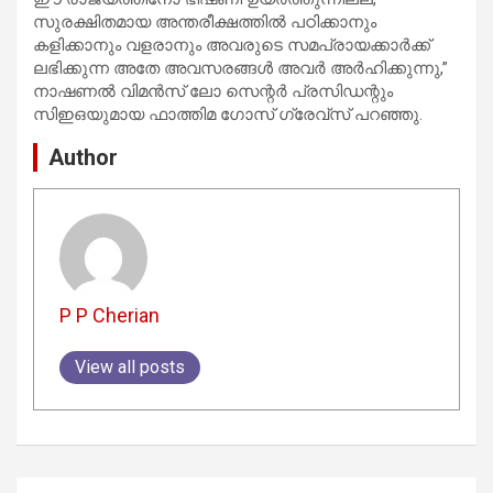
സുരക്ഷിതമായ അന്തരീക്ഷത്തിൽ പഠിക്കാനും
കളിക്കാനും വളരാനും അവരുടെ സമപ്രായക്കാർക്ക്
ലഭിക്കുന്ന അതേ അവസരങ്ങൾ അവർ അർഹിക്കുന്നു,”
നാഷണൽ വിമൻസ് ലോ സെന്റർ പ്രസിഡന്റും
സിഇഒയുമായ ഫാത്തിമ ഗോസ് ഗ്രേവ്സ് പറഞ്ഞു.
Author
P P Cherian
View all posts