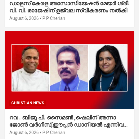
ഡാളസ് കേരള അസോസിയേഷൻ മേയർ ശ്രീ.
വി. വി. രാജേഷിന് ഉജ്വല സ്വീകരണം നൽകി
August 6, 2026
P P Cherian
CHRISTIAN NEWS
റവ . ബിജു പി. സൈമൺ ,ഷെലിന് അന്നാ
ജോൺ വർഗീസ്,ഈപ്പൻ ഡാനിയൽ എന്നിവർ
മാർത്തോമാ സഭാ കൗൺസിലിലേക്കു
August 6, 2026
P P Cherian
തിരഞ്ഞെടുക്കപ്പെട്ടു