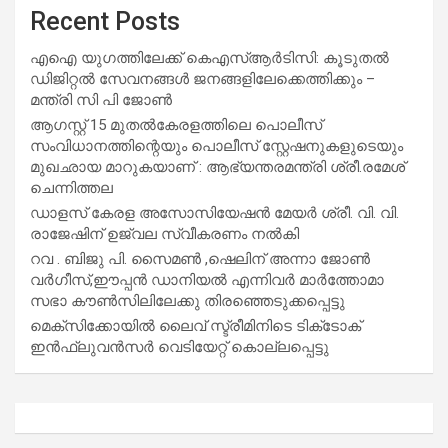
Recent Posts
എഐ യുഗത്തിലേക്ക് കെഎസ്ആർടിസി: കൂടുതൽ
ഡിജിറ്റൽ സേവനങ്ങൾ ജനങ്ങളിലേക്കെത്തിക്കും –
മന്ത്രി സി പി ജോൺ
ആഗസ്റ്റ് 15 മുതല്‍കേരളത്തിലെ പൊലീസ്
സംവിധാനത്തിന്റെയും പൊലീസ് സ്റ്റേഷനുകളുടെയും
മുഖഛായ മാറുകയാണ് : ആഭ്യന്തരമന്ത്രി ശ്രീ.രമേശ്
ചെന്നിത്തല
ഡാളസ് കേരള അസോസിയേഷൻ മേയർ ശ്രീ. വി. വി.
രാജേഷിന് ഉജ്വല സ്വീകരണം നൽകി
റവ . ബിജു പി. സൈമൺ ,ഷെലിന് അന്നാ ജോൺ
വർഗീസ്,ഈപ്പൻ ഡാനിയൽ എന്നിവർ മാർത്തോമാ
സഭാ കൗൺസിലിലേക്കു തിരഞ്ഞെടുക്കപ്പെട്ടു
മെക്സിക്കോയിൽ ലൈവ് സ്ട്രീമിനിടെ ടിക്‌ടോക്
ഇൻഫ്ലുവൻസർ വെടിയേറ്റ് കൊല്ലപ്പെട്ടു