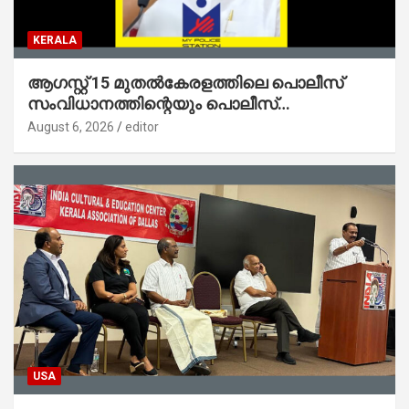
KERALA
ആഗസ്റ്റ് 15 മുതല്‍കേരളത്തിലെ പൊലീസ്
സംവിധാനത്തിന്റെയും പൊലീസ്
സ്റ്റേഷനുകളുടെയും മുഖഛായ മാറുകയാണ് :
August 6, 2026
editor
ആഭ്യന്തരമന്ത്രി ശ്രീ.രമേശ് ചെന്നിത്തല
USA