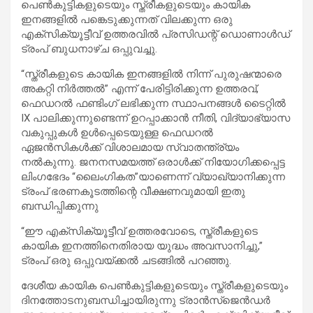
പെൺകുട്ടികളുടെയും സ്ത്രീകളുടെയും കായിക
ഇനങ്ങളിൽ പങ്കെടുക്കുന്നത് വിലക്കുന്ന ഒരു
എക്സിക്യൂട്ടീവ് ഉത്തരവിൽ പ്രസിഡന്റ് ഡൊണാൾഡ്
ട്രംപ് ബുധനാഴ്ച ഒപ്പുവച്ചു.
“സ്ത്രീകളുടെ കായിക ഇനങ്ങളിൽ നിന്ന് പുരുഷന്മാരെ
അകറ്റി നിർത്തൽ” എന്ന് പേരിട്ടിരിക്കുന്ന ഉത്തരവ്,
ഫെഡറൽ ഫണ്ടിംഗ് ലഭിക്കുന്ന സ്ഥാപനങ്ങൾ ടൈറ്റിൽ
IX പാലിക്കുന്നുണ്ടെന്ന് ഉറപ്പാക്കാൻ നീതി, വിദ്യാഭ്യാസ
വകുപ്പുകൾ ഉൾപ്പെടെയുള്ള ഫെഡറൽ
ഏജൻസികൾക്ക് വിശാലമായ സ്വാതന്ത്ര്യം
നൽകുന്നു. ജനനസമയത്ത് ഒരാൾക്ക് നിയോഗിക്കപ്പെട്ട
ലിംഗഭേദം “ലൈംഗികത”യാണെന്ന് വ്യാഖ്യാനിക്കുന്ന
ട്രംപ് ഭരണകൂടത്തിന്റെ വീക്ഷണവുമായി ഇതു
ബന്ധിപ്പിക്കുന്നു
“ഈ എക്സിക്യൂട്ടീവ് ഉത്തരവോടെ, സ്ത്രീകളുടെ
കായിക ഇനത്തിനെതിരായ യുദ്ധം അവസാനിച്ചു,”
ട്രംപ് ഒരു ഒപ്പുവയ്ക്കൽ ചടങ്ങിൽ പറഞ്ഞു.
ദേശീയ കായിക പെൺകുട്ടികളുടെയും സ്ത്രീകളുടെയും
ദിനത്തോടനുബന്ധിച്ചായിരുന്നു ട്രാൻസ്‌ജെൻഡർ