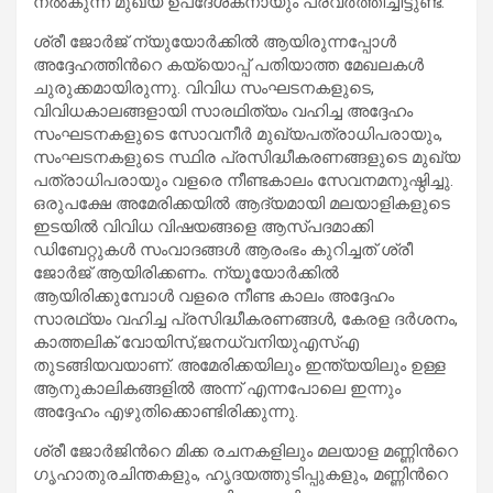
നൽകുന്ന മുഖ്യ ഉപദേശകനായും പ്രവർത്തിച്ചിട്ടുണ്ട്.
ശ്രീ ജോർജ് ന്യുയോർക്കിൽ ആയിരുന്നപ്പോൾ
അദ്ദേഹത്തിൻറെ കയ്യൊപ്പ് പതിയാത്ത മേഖലകൾ
ചുരുക്കമായിരുന്നു. വിവിധ സംഘടനകളുടെ,
വിവിധകാലങ്ങളായി സാരഥിത്യം വഹിച്ച അദ്ദേഹം
സംഘടനകളുടെ സോവനീർ മുഖ്യപത്രാധിപരായും,
സംഘടനകളുടെ സ്ഥിര പ്രസിദ്ധീകരണങ്ങളുടെ മുഖ്യ
പത്രാധിപരായും വളരെ നീണ്ടകാലം സേവനമനുഷ്ഠിച്ചു.
ഒരുപക്ഷേ അമേരിക്കയിൽ ആദ്യമായി മലയാളികളുടെ
ഇടയിൽ വിവിധ വിഷയങ്ങളെ ആസ്പദമാക്കി
ഡിബേറ്റുകൾ സംവാദങ്ങൾ ആരംഭം കുറിച്ചത് ശ്രീ
ജോർജ് ആയിരിക്കണം. ന്യൂയോർക്കിൽ
ആയിരിക്കുമ്പോൾ വളരെ നീണ്ട കാലം അദ്ദേഹം
സാരഥ്യം വഹിച്ച പ്രസിദ്ധീകരണങ്ങൾ, കേരള ദർശനം,
കാത്തലിക് വോയിസ്,ജനധ്വനിയുഎസ്എ
തുടങ്ങിയവയാണ്. അമേരിക്കയിലും ഇന്ത്യയിലും ഉള്ള
ആനുകാലികങ്ങളിൽ അന്ന് എന്നപോലെ ഇന്നും
അദ്ദേഹം എഴുതിക്കൊണ്ടിരിക്കുന്നു.
ശ്രീ ജോർജിൻറെ മിക്ക രചനകളിലും മലയാള മണ്ണിൻറെ
ഗൃഹാതുരചിന്തകളും, ഹൃദയത്തുടിപ്പുകളും, മണ്ണിൻറെ