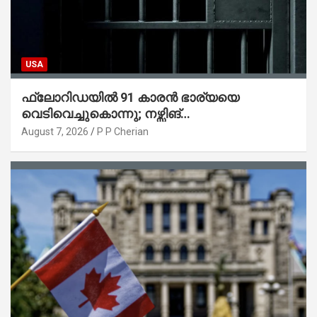
USA
ഫ്ലോറിഡയിൽ 91 കാരൻ ഭാര്യയെ
വെടിവെച്ചുകൊന്നു; നഴ്സിങ്
ഹോമിലാക്കില്ലെന്ന് നൽകിയ വാഗ്ദാനം
August 7, 2026
P P Cherian
പാലിച്ചതായി മൊഴി