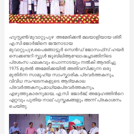
ഹൂസ്റ്റൺ/മുവാറ്റുപുഴ :അമേരിക്കൻ മലയാളിയായ ശ്രീ.
എ.സി.ജോർജിനെ ജന്മനാടായ
മുവാറ്റുപുഴ,പൈങ്ങോട്ടൂർ സെൻഡ് ജോസഫ്‌സ് ഹയർ
സെക്കണ്ടറി സ്കൂൾ ജൂബിലിആഘോഷച്ചടങ്ങിനിടെ
പ്രശംസ ഫലകവും പൊന്നാടയും നൽകി ആദരിച്ചു.
1975 മുതൽ അമേരിക്കയിൽ അതിവസിക്കുന്ന ഒരു
മുതിർന്ന സാമൂഹ്യ സാംസ്കാരിക പ്രവർത്തകനും,
വിവിധ സംഘടനകളുടെ ആദ്യകാല
പ്രവർത്തകനും,മാധ്യമപ്രവർത്തകനും,
എഴുത്തുകാരനുമായ, എ.സി. ജോർജ്, അദ്ദേഹത്തിൻറെ
ഏറ്റവും പുതിയ നാല് പുസ്തകങ്ങളും അന്ന് പ്രകാശനം
ചെയ്തു.