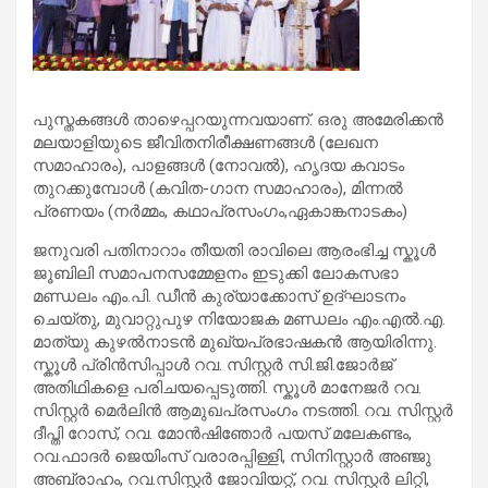
പുസ്തകങ്ങൾ താഴെപ്പറയുന്നവയാണ്. ഒരു അമേരിക്കൻ
മലയാളിയുടെ ജീവിതനിരീക്ഷണങ്ങൾ (ലേഖന
സമാഹാരം), പാളങ്ങൾ (നോവൽ), ഹൃദയ കവാടം
തുറക്കുമ്പോൾ (കവിത-ഗാന സമാഹാരം), മിന്നൽ
പ്രണയം (നർമ്മം, കഥാപ്രസംഗം,ഏകാങ്കനാടകം)
ജനുവരി പതിനാറാം തീയതി രാവിലെ ആരംഭിച്ച സ്കൂൾ
ജൂബിലി സമാപനസമ്മേളനം ഇടുക്കി ലോകസഭാ
മണ്ഡലം എം.പി. ഡീൻ കുര്യാക്കോസ് ഉദ്ഘാടനം
ചെയ്തു, മുവാറ്റുപുഴ നിയോജക മണ്ഡലം എം.എൽ.എ.
മാത്യു കുഴൽനാടൻ മുഖ്യപ്രഭാഷകൻ ആയിരിന്നു.
സ്കൂൾ പ്രിൻസിപ്പാൾ റവ. സിസ്റ്റർ സി.ജി.ജോർജ്
അതിഥികളെ പരിചയപ്പെടുത്തി. സ്കൂൾ മാനേജർ റവ.
സിസ്റ്റർ മെർലിൻ ആമുഖപ്രസംഗം നടത്തി. റവ. സിസ്റ്റർ
ദീപ്തി റോസ്, റവ. മോൻഷിഞോർ പയസ് മലേകണ്ടം,
റവ.ഫാദർ ജെയിംസ് വരാരപ്പിള്ളി, സിനിസ്റ്റാർ അഞ്ജു
അബ്രാഹം, റവ.സിസ്റ്റർ ജോവിയറ്റ്, റവ. സിസ്റ്റർ ലിറ്റി,