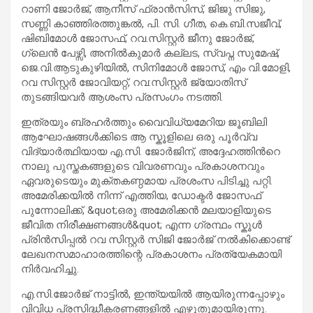
റാണി ജോർജ്, ആനീസ് ഫ്രാൻസിസ്, ജിജു സിജു,
സണ്ണി കാഞ്ഞിരത്തുങ്കൽ, പി. സി. ഗീത, കെ.ബി.സജീവ്,
ഷിബിമോൾ ജോസഫ്, റവ.സിസ്റ്റർ ജീനു ജോർജ്,
ഗ്ലെൻ പേഴ്സി, അനിൽകുമാർ കല്ലട, സ്വപ്ന സുമേഷ്,
ജെ.വി.ആടുകുഴിയിൽ, സിനിമോൾ ജോസ്, എം വി.മോളി,
റവ സിസ്റ്റർ ജോവിയറ്റ്, റവ:സിസ്റ്റർ ജ്യോതിസ്
തുടങ്ങിയവർ ആശംസ പ്രസംഗം നടത്തി.
ഇത്രയും ബ്രഹർത്തും വൈവിധ്യമേറിയ ജൂബിലി
ആഘോഷങ്ങൾക്കിടെ ആ സ്കൂളിലെ ഒരു പൂർവ്വ
വിദ്യാർത്ഥിയായ എ.സി. ജോർജിന്, അദ്ദേഹത്തിൻറെ
നാലു പുസ്തകങ്ങളുടെ വിവരണവും പ്രകാശനവും
ഏവരുടെയും മുക്തകണ്ഠമായ പ്രശംസ പിടിച്ചു പറ്റി.
അമേരിക്കയിൽ നിന്ന് എത്തിയ, ഡോക്ടർ ജോസഫ്
പുന്നോലിക്ക്, &quot;ഒരു അമേരിക്കൻ മലയാളിയുടെ
ജീവിത നിരീക്ഷണങ്ങൾ&quot; എന്ന ഗ്രന്ഥം സ്കൂൾ
പ്രിൻസിപ്പൽ റവ സിസ്റ്റർ സിജി ജോർജ് നൽകിക്കൊണ്ട്
ലേഖനസമാഹാരത്തിന്റെ പ്രകാശനം പ്രത്യേകമായി
നിർവഹിച്ചു.
എ.സി.ജോർജ് നാട്ടിൽ, ഇന്ത്യയിൽ ആയിരുന്നപ്പോഴും
വിവിധ പ്രസിദ്ധീകരണങ്ങളിൽ എഴുതുമായിരുന്നു.