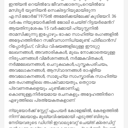
ഇന്ത്യൻ റെയിൽവേ ജീവനക്കാരനും,റെയിൽവേ
മസ്ദൂർ യൂണിയൻ സെക്രട്ടറിയുമായിരുന്ന
എ.സി.ജോർജ് 1975ൽ അമേരിക്കയിലേക്ക് കുടിയേറി. 36
വർഷം ന്യുയോർക്കിൽ ജോലി ചെയ്ത് റിട്ടയർമെൻറ്
ആയതിനുശേഷം 15 വർഷമായി ഹ്യൂസ്റ്റനിൽ
താമസിക്കുന്നു.ഇപ്പോഴും ഭാഷാ സാഹിത്യ രംഗങ്ങളിൽ
അദ്ദേഹത്തിൻറെ സജീവസാന്നിധ്യമുണ്ട്. ഫ്രീലാൻസ്
റിപ്പോർട്ടിംഗ്, വിവിധ വിഷയങ്ങളിലുള്ള ഈടുറ്റ
ലേഖനങ്ങൾ, അവതാരികകൾ, മുഖം നോക്കാതെയുള്ള
നിരൂപണങ്ങൾ വിമർശനങ്ങൾ, നർമ്മകവിതകൾ,
നർമ്മലേഖനങ്ങൾ, ചെറുകഥകൾ,പുസ്തകപരിചയം,
അവലോകനങ്ങൾ, ആസ്വാദനങ്ങൾ രാഷ്ട്രീയ
അവലോകനങ്ങൾ, സാമൂഹ്യ സാംസ്കാരിക സാഹിത്യ
മത രംഗങ്ങളിലെ അപക്വമായതും, തെറ്റായ
പ്രവണതകളെയും ചൂണ്ടിക്കാണിച്ചു
കൊണ്ടുള്ള,നിർഭയമായ രചനകളും അദ്ദേഹത്തിൻറെ
എഴുത്തിലെ പ്രത്യേകതകളാണ്.
ന്യൂയോർക്ക് സ്റ്റേറ്റ് എംപയർ കോളേജിൽ, കേരളത്തിൽ
നിന്ന് മലയാളം മുഖ്യവിഷയമായി എടുത്ത് ബിരുദം
നേടിയവരുടെ ഡിഗ്രി ഇവാലുവേറ്റ് ചെയ്ത് ക്രെഡിറ്റ്