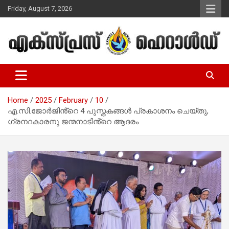
Skip
Friday, August 7, 2026
to
content
Malayalam Christian News
Express Herald – Malayalam
Christian News
Home
2025
February
10
എ.സി.ജോർജിൻ്റെ 4 പുസ്തകങ്ങൾ പ്രകാശനം ചെയ്തു,
ഗ്രന്ഥകാരനു ജന്മനാടിൻ്റെ ആദരം