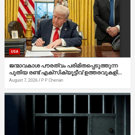
USA
ജന്മാവകാശ പൗരത്വം പരിമിതപ്പെടുത്തുന്ന
പുതിയ രണ്ട് എക്സിക്യൂട്ടീവ് ഉത്തരവുകളിൽ
ട്രംപ് ഒപ്പുവെച്ചു
August 7, 2026
P P Cherian