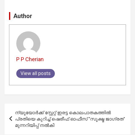
Author
P P Cherian
View all posts
Post
ന്യൂയോർക്ക് സ്റ്റേറ്റ് ഇരട്ട കൊലപാതകത്തിൽ
navigation
പ്രതിയെ കുറിച്ച് ഷെരീഫ് ഓഫീസ് “സൂക്ഷ്മ ജാഗ്രത”
മുന്നറിയിപ്പ് നൽകി