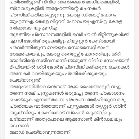
പതിഞ്ഞിട്ടുണ്ട്. വിവിധ ഓൺലൈൻ മാധ്യമങ്ങളിൽ,
ബ്ലോഗുകളിൽ അദ്ദേഹത്തിന്റെ രചനകൾ
പ്രസിദ്ധീകരിക്കപ്പെടുന്നു. കേരള ഡിബേറ്റ് ഫോറം
യുഎസ്എ, കേരള ലിറ്റററി ഫോറം യുഎസ്എ, കേരള
നർമ്മവേദി യുഎസ്എ
തുടങ്ങിയ പ്രസ്ഥാനങ്ങളിൽ വെർച്വൽ മീറ്റിങ്ങുകൾക്ക്
എ.സി.ജോർജ് തുടക്കമിട്ടു.ഹ്യൂസ്റ്റൻ കേന്ദ്രമായി
പ്രവർത്തിക്കുന്ന മലയാളം സൊസൈറ്റി ഓഫ്
അമേരിക്കയിലും, കേരള റൈറ്റേഴ്സ് ഫോറത്തിലും ശ്രീ
ജോർജിന്റെ സജീവസാന്നിധ്യമുണ്ട്. വിവിധ സോഷ്യൽ
മീഡിയയിൽ ശ്രീ ജോർജ് പ്രസിദ്ധീകരിക്കുന്ന രചനകൾ
അനേകർ വായിക്കുകയും പ്രതികരിക്കുകയും
ചെയ്യാറുണ്ട്.
അദ്ദേഹത്തിൻറെ ജന്മനാട് ആയ പൈങ്ങോട്ടൂർ വച്ചു
തന്നെ നാല് പുസ്തകങ്ങൾ ഒരുമിച്ചു തന്നെ പ്രകാശനം
ചെയ്യുക എന്നത് തന്നെ പ്രശംസ അർഹിക്കുന്ന ഒരു
പ്രത്യേക വാർത്തയാണ്. പുസ്തകങ്ങൾ തൃശ്ശൂർ ഗ്രീൻ
ബുക്സിലും, കോഴിക്കോട് സ്പെൽ ബുക്സിലും
ലഭ്യമാണ്. അതുപോലെ ആമസോൺ കിൻഡലിലും
ഡൌൺ
ലോഡ് ചെയ്യാവുന്നതാണ്.