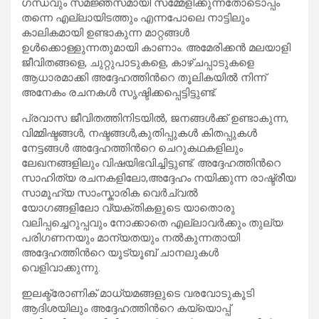
ഗന്ധവും സമജ്ഞസമായി സമ്മേളിക്കുന്നതോടൊപ്പം
തന്നെ എല്ലായിടത്തും എന്നപോലെ നാട്ടിലും
കാലികമായി ഉണ്ടാകുന്ന മാറ്റങ്ങൾ
ഉൾക്കൊള്ളുന്നതുമായി കാണാം. അമേരിക്കൻ മലയാളി
ജീവിതങ്ങളെ, ചുറ്റുപാടുകളെ, കാഴ്ചപ്പാടുകളെ
ആധാരമാക്കി അദ്ദേഹത്തിൻറെ തൂലികയിൽ നിന്ന്
അനേകം രചനകൾ സൃഷ്ടിക്കപ്പെട്ടിട്ടുണ്ട്.
പ്രവാസ ജീവിതത്തിനിടയിൽ, ജനങ്ങൾക്ക് ഉണ്ടാകുന്ന,
വിമ്മിഷ്ടങ്ങൾ, നഷ്ടങ്ങൾ,കുതിപ്പുകൾ കിതപ്പുകൾ
നേട്ടങ്ങൾ അദ്ദേഹത്തിൻറെ ചെറുകഥകളിലും
ലേഖനങ്ങളിലും വിഷയിഭവിച്ചിട്ടുണ്ട്. അദ്ദേഹത്തിൻറെ
സാഹിത്യ രചനകളിലോ,അദ്ദേഹം നയിക്കുന്ന രാഷ്ട്രീയ
സാമൂഹ്യ സാംസ്കാരിക വെർച്വൽ
യോഗങ്ങളിലോ വ്യക്തികളുടെ യാതൊരു
വലിപ്പച്ചെറുപ്പവും നോക്കാതെ എല്ലാവർക്കും തുല്യ
പരിഗണനയും മാന്യതയും നൽകുന്നതായി
അദ്ദേഹത്തിൻറെ യൂട്യൂബ് ചാനലുകൾ
വെളിവാക്കുന്നു.
ഇലക്ട്രോണിക് മാധ്യമങ്ങളുടെ വരവോടുകൂടി
ആദിശയിലും അദ്ദേഹത്തിൻറെ കയ്യൊപ്പ്