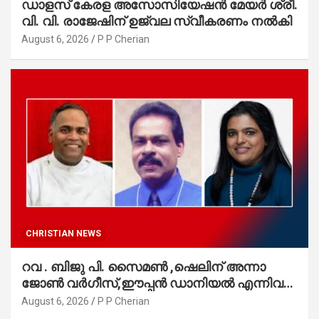
ഡാളസ് കേരള അസോസിയേഷൻ മേയർ ശ്രീ.
വി. വി. രാജേഷിന് ഉജ്വല സ്വീകരണം നൽകി
August 6, 2026
P P Cherian
CHRISTIAN NEWS
റവ . ബിജു പി. സൈമൺ ,ഷെലിന് അന്നാ
ജോൺ വർഗീസ്,ഈപ്പൻ ഡാനിയൽ എന്നിവർ
മാർത്തോമാ സഭാ കൗൺസിലിലേക്കു
August 6, 2026
P P Cherian
തിരഞ്ഞെടുക്കപ്പെട്ടു