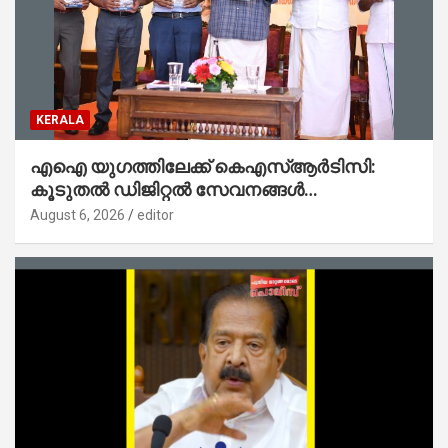
KERALA
എഐ യുഗത്തിലേക്ക് കെഎസ്ആർടിസി:
കൂടുതൽ ഡിജിറ്റൽ സേവനങ്ങൾ
ജനങ്ങളിലേക്കെത്തിക്കും – മന്ത്രി സി പി
August 6, 2026
editor
ജോൺ