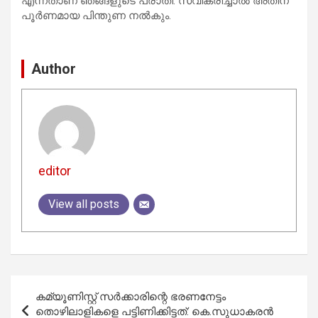
എന്നതാണ് ഞങ്ങളുടെ പരാതി. സ്വീകരിച്ചാല്‍ അതിന്
പൂര്‍ണമായ പിന്തുണ നല്‍കും.
Author
editor
View all posts
Post
കമ്യൂണിസ്റ്റ് സര്‍ക്കാരിന്റെ ഭരണനേട്ടം
navigation
തൊഴിലാളികളെ പട്ടിണിക്കിട്ടത്: കെ.സുധാകരന്‍