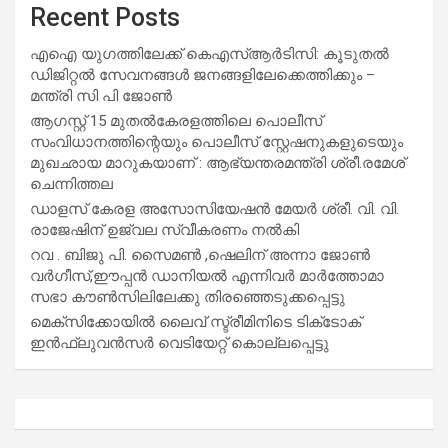
Recent Posts
എഐ യുഗത്തിലേക്ക് കെഎസ്ആർടിസി: കൂടുതൽ
ഡിജിറ്റൽ സേവനങ്ങൾ ജനങ്ങളിലേക്കെത്തിക്കും –
മന്ത്രി സി പി ജോൺ
ആഗസ്റ്റ് 15 മുതല്‍കേരളത്തിലെ പൊലീസ്
സംവിധാനത്തിന്റെയും പൊലീസ് സ്റ്റേഷനുകളുടെയും
മുഖഛായ മാറുകയാണ് : ആഭ്യന്തരമന്ത്രി ശ്രീ.രമേശ്
ചെന്നിത്തല
ഡാളസ് കേരള അസോസിയേഷൻ മേയർ ശ്രീ. വി. വി.
രാജേഷിന് ഉജ്വല സ്വീകരണം നൽകി
റവ . ബിജു പി. സൈമൺ ,ഷെലിന് അന്നാ ജോൺ
വർഗീസ്,ഈപ്പൻ ഡാനിയൽ എന്നിവർ മാർത്തോമാ
സഭാ കൗൺസിലിലേക്കു തിരഞ്ഞെടുക്കപ്പെട്ടു
മെക്സിക്കോയിൽ ലൈവ് സ്ട്രീമിനിടെ ടിക്‌ടോക്
ഇൻഫ്ലുവൻസർ വെടിയേറ്റ് കൊല്ലപ്പെട്ടു