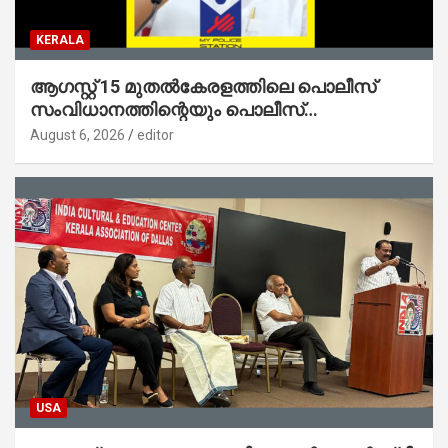
KERALA
ആഗസ്റ്റ് 15 മുതല്‍കേരളത്തിലെ പൊലീസ്
സംവിധാനത്തിന്റെയും പൊലീസ്
സ്റ്റേഷനുകളുടെയും മുഖഛായ മാറുകയാണ് :
August 6, 2026
editor
ആഭ്യന്തരമന്ത്രി ശ്രീ.രമേശ് ചെന്നിത്തല
USA