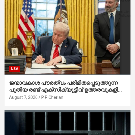
USA
ജന്മാവകാശ പൗരത്വം പരിമിതപ്പെടുത്തുന്ന
പുതിയ രണ്ട് എക്സിക്യൂട്ടീവ് ഉത്തരവുകളിൽ
ട്രംപ് ഒപ്പുവെച്ചു
August 7, 2026
P P Cherian