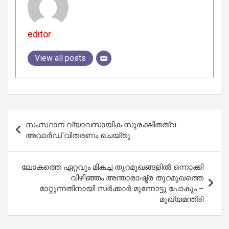
editor
View all posts
Post
സംസ്ഥാന വ്യാവസായിക സുരക്ഷിതത്വ
navigation
അവാർഡ് വിതരണം ചെയ്തു
ലോകത്തെ ഏറ്റവും മികച്ച തുറമുഖങ്ങളിൽ ഒന്നാക്കി
വിഴിഞ്ഞം അന്താരാഷ്ട്ര തുറമുഖത്തെ
മാറ്റുന്നതിനായി സർക്കാർ മുന്നോട്ടു പോകും –
മുഖ്യമന്ത്രി