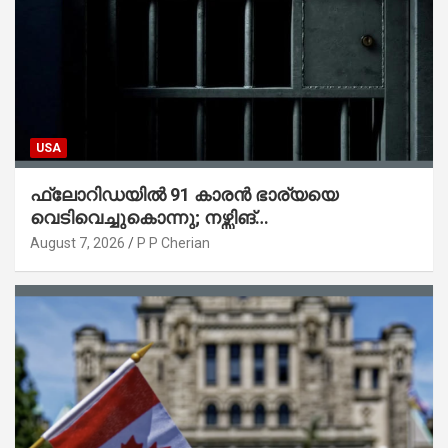
USA
ഫ്ലോറിഡയിൽ 91 കാരൻ ഭാര്യയെ
വെടിവെച്ചുകൊന്നു; നഴ്സിങ്
ഹോമിലാക്കില്ലെന്ന് നൽകിയ വാഗ്ദാനം
August 7, 2026
P P Cherian
പാലിച്ചതായി മൊഴി