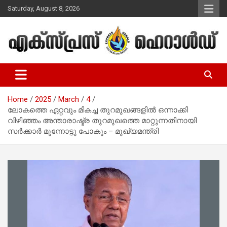
Skip
Saturday, August 8, 2026
to
content
Malayalam Christian News
Express Herald – Malayalam
Christian News
Home
2025
March
4
ലോകത്തെ ഏറ്റവും മികച്ച തുറമുഖങ്ങളിൽ ഒന്നാക്കി
വിഴിഞ്ഞം അന്താരാഷ്ട്ര തുറമുഖത്തെ മാറ്റുന്നതിനായി
സർക്കാർ മുന്നോട്ടു പോകും – മുഖ്യമന്ത്രി