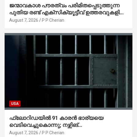
ജന്മാവകാശ പൗരത്വം പരിമിതപ്പെടുത്തുന്ന
പുതിയ രണ്ട് എക്സിക്യൂട്ടീവ് ഉത്തരവുകളിൽ
ട്രംപ് ഒപ്പുവെച്ചു
August 7, 2026
P P Cherian
USA
ഫ്ലോറിഡയിൽ 91 കാരൻ ഭാര്യയെ
വെടിവെച്ചുകൊന്നു; നഴ്സിങ്
ഹോമിലാക്കില്ലെന്ന് നൽകിയ വാഗ്ദാനം
August 7, 2026
P P Cherian