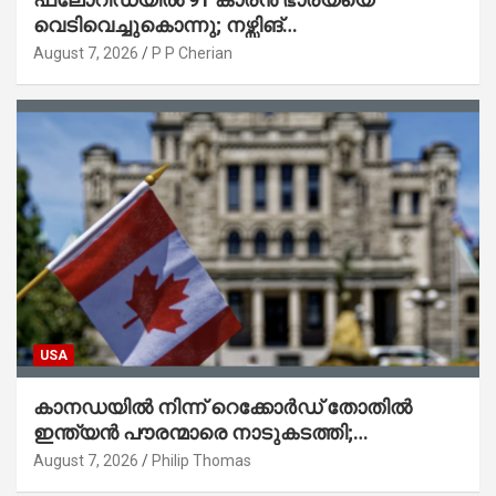
വെടിവെച്ചുകൊന്നു; നഴ്സിങ്
ഹോമിലാക്കില്ലെന്ന് നൽകിയ വാഗ്ദാനം
August 7, 2026
P P Cherian
പാലിച്ചതായി മൊഴി
USA
കാനഡയിൽ നിന്ന് റെക്കോർഡ് തോതിൽ
ഇന്ത്യൻ പൗരന്മാരെ നാടുകടത്തി;
ആറുമാസത്തിനിടെ 3,323 പേർ
August 7, 2026
Philip Thomas