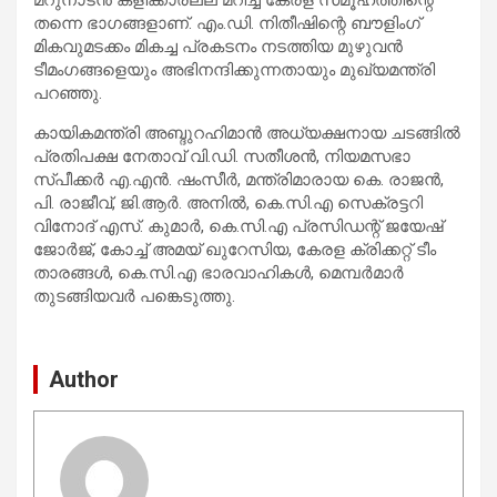
തന്നെ ഭാഗങ്ങളാണ്. എം.ഡി. നിതീഷിന്റെ ബൗളിംഗ്
മികവുമടക്കം മികച്ച പ്രകടനം നടത്തിയ മുഴുവൻ
ടീമംഗങ്ങളെയും അഭിനന്ദിക്കുന്നതായും മുഖ്യമന്ത്രി
പറഞ്ഞു.
കായികമന്ത്രി അബ്ദുറഹിമാൻ അധ്യക്ഷനായ ചടങ്ങിൽ
പ്രതിപക്ഷ നേതാവ് വി.ഡി. സതീശൻ, നിയമസഭാ
സ്പീക്കർ എ.എൻ. ഷംസീർ, മന്ത്രിമാരായ കെ. രാജൻ,
പി. രാജീവ്, ജി.ആർ. അനിൽ, കെ.സി.എ സെക്രട്ടറി
വിനോദ് എസ്. കുമാർ, കെ.സി.എ പ്രസിഡന്റ് ജയേഷ്
ജോർജ്, കോച്ച് അമയ് ഖുറേസിയ, കേരള ക്രിക്കറ്റ് ടീം
താരങ്ങൾ, കെ.സി.എ ഭാരവാഹികൾ, മെമ്പർമാർ
തുടങ്ങിയവർ പങ്കെടുത്തു.
Author