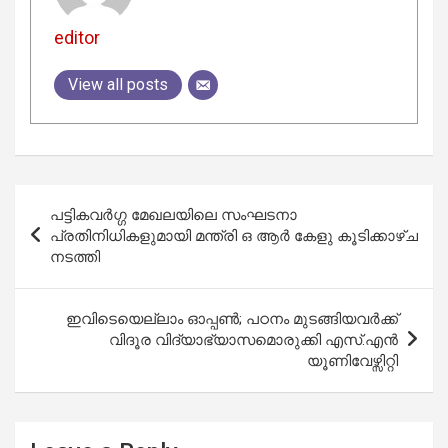
editor
View all posts
Post
പട്ടികവർഗ്ഗ മേഖലയിലെ സംഘടനാ
navigation
പ്രതിനിധികളുമായി മന്ത്രി ഒ ആർ കേളു കൂടിക്കാഴ്ച
നടത്തി
ഇവിടെയെല്ലാം ഓപ്പണ്‍; പഠനം മുടങ്ങിയവര്‍ക്ക്
വിദൂര വിദ്യാഭ്യാസമൊരുക്കി എസ്.എന്‍
യൂണിവേഴ്സിറ്റി