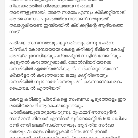
നിലവാരത്തിൽ ശ്രദ്ധേയമായ നിരവധി
താരങ്ങളുണ്ടായി. അതേ സമയം എന്നും ക്രിക്കറ്റിനോട്
ആത്മ ബന്ധം പുലർത്തിയ നാടാണ് നമ്മുടേത്.
തലശ്ശേരിയാണ് ഇന്ത്യയിൽ ക്രിക്കറ്റിന്റെ ആദ്യത്തെ
നാട്.
പരിചയ സമ്പന്നതയും യുവത്വവും ഒന്നു ചേർന്ന
വിന്നിംഗ് കോമ്പോയായ കേരള ക്രിക്കറ്റ് ടീമിനെ കോച്ച്
അമയ് ഖുറേസിയയും ക്യാപ്റ്റൻ സച്ചിൻ ബേബിയും
കൂടുതൽ കരുത്തുറ്റതാക്കി. തോൽവിയറിയാതെ
സെമിയിൽ എത്തിയത് മികച്ച ടീം വർക്കിലൂടെയാണ്.
ക്വാർട്ടറിൽ കരുത്തരായ ജമ്മു കശ്മീരിനെയും
സെമിയിൽ ഗുജറാത്തിനെയും മറി കടന്നാണ് കേരളം
ഫൈനലിൽ എത്തിയത്.
കേരള ക്രിക്കറ്റ് പ്രേമികളെ സംബന്ധിച്ചടുത്തോളം ഈ
രഞ്ജിട്രോഫി ആകാംക്ഷയുടെയും
പ്രതീക്ഷയുടേതുമായിരുന്നു. മുഹമ്മദ് അസറുദീൻ,
സൽമാൻ നിസാർ എന്നിവർ ടൂർണമെന്റിൽ 600 ലധികം
റൺ നേടി ജലജ് സക്‌സേനയും ആദിത്യ സർവാ
തെയും 75 ഓളം വിക്കറ്റുകൾ വീതം നേടി. ഇവർ
മറുനാടൻ കളിക്കാരല്ല മറിച്ച് കേരള സമൂഹത്തിന്റെ