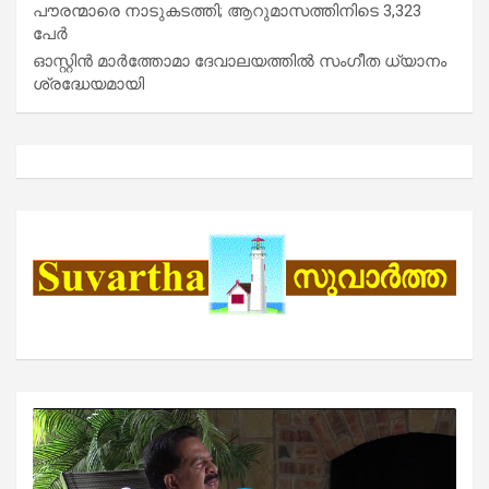
പൗരന്മാരെ നാടുകടത്തി; ആറുമാസത്തിനിടെ 3,323
പേർ
ഓസ്റ്റിൻ മാർത്തോമാ ദേവാലയത്തിൽ സംഗീത ധ്യാനം
ശ്രദ്ധേയമായി