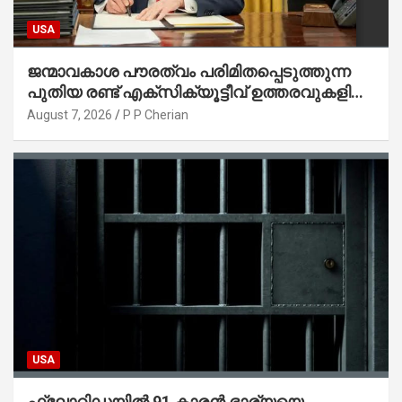
USA
ജന്മാവകാശ പൗരത്വം പരിമിതപ്പെടുത്തുന്ന
പുതിയ രണ്ട് എക്സിക്യൂട്ടീവ് ഉത്തരവുകളിൽ
ട്രംപ് ഒപ്പുവെച്ചു
August 7, 2026
P P Cherian
USA
ഫ്ലോറിഡയിൽ 91 കാരൻ ഭാര്യയെ