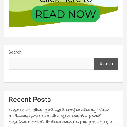
Search
Search
Recent Posts
ഐഡഹോയിലെ ഇൻ-എൻ-ഔട്ട് വെടിവെപ്പ്: ഭീകര
നിമിഷങ്ങളുടെ സിസിടിവി ദൃശ്യങ്ങൾ പുറത്ത്;
ആക്രമണത്തിന് പിന്നിലെ കാരണം ഇപ്പോഴും ദുരൂഹം