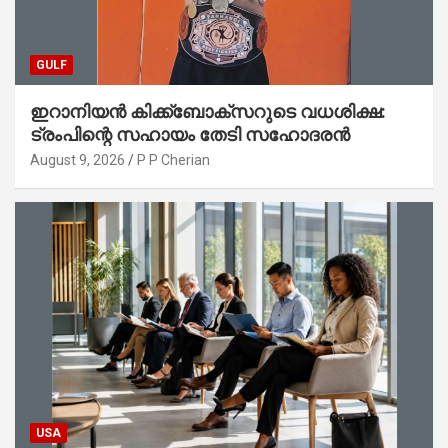
GULF
ഇറാനിയൻ കിക്ക്ബോക്സറുടെ വധശിക്ഷ:
ട്രംപിന്റെ സഹായം തേടി സഹോദരൻ
August 9, 2026
P P Cherian
USA