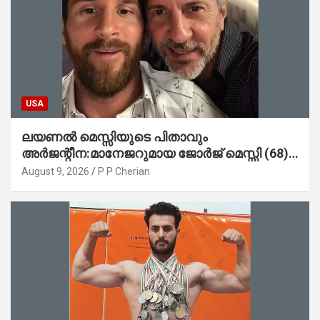
USA
ലയണൽ മെസ്സിയുടെ പിതാവും
അർജന്റീന:മാനേജറുമായ ജോർജ് മെസ്സി (68)
അന്തരിച്ചു
August 9, 2026
P P Cherian