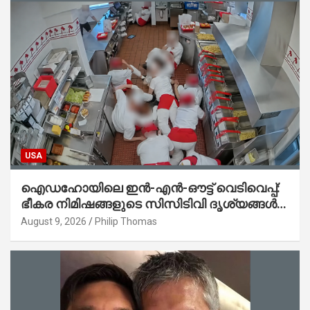
USA
ഐഡഹോയിലെ ഇൻ-എൻ-ഔട്ട് വെടിവെപ്പ്:
ഭീകര നിമിഷങ്ങളുടെ സിസിടിവി ദൃശ്യങ്ങൾ
പുറത്ത്; ആക്രമണത്തിന് പിന്നിലെ കാരണം
August 9, 2026
Philip Thomas
ഇപ്പോഴും ദുരൂഹം