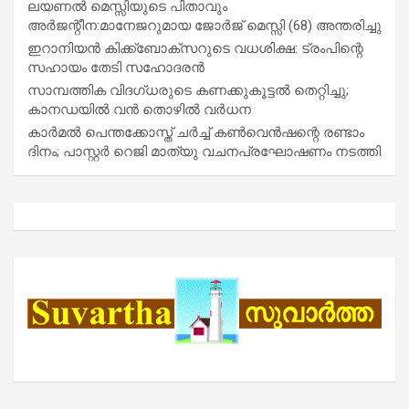
ലയണൽ മെസ്സിയുടെ പിതാവും
അർജന്റീന:മാനേജറുമായ ജോർജ് മെസ്സി (68) അന്തരിച്ചു
ഇറാനിയൻ കിക്ക്ബോക്സറുടെ വധശിക്ഷ: ട്രംപിന്റെ
സഹായം തേടി സഹോദരൻ
സാമ്പത്തിക വിദഗ്ധരുടെ കണക്കുകൂട്ടൽ തെറ്റിച്ചു;
കാനഡയിൽ വൻ തൊഴിൽ വർധന
കാർമൽ പെന്തക്കോസ്ത് ചർച്ച് കൺവെൻഷന്റെ രണ്ടാം
ദിനം; പാസ്റ്റർ റെജി മാത്യു വചനപ്രഘോഷണം നടത്തി