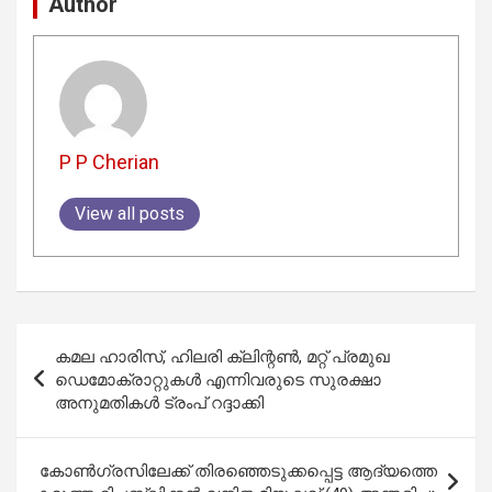
Author
P P Cherian
View all posts
Post
കമല ഹാരിസ്, ഹിലരി ക്ലിന്റൺ, മറ്റ് പ്രമുഖ
navigation
ഡെമോക്രാറ്റുകൾ എന്നിവരുടെ സുരക്ഷാ
അനുമതികൾ ട്രംപ് റദ്ദാക്കി
കോൺഗ്രസിലേക്ക് തിരഞ്ഞെടുക്കപ്പെട്ട ആദ്യത്തെ