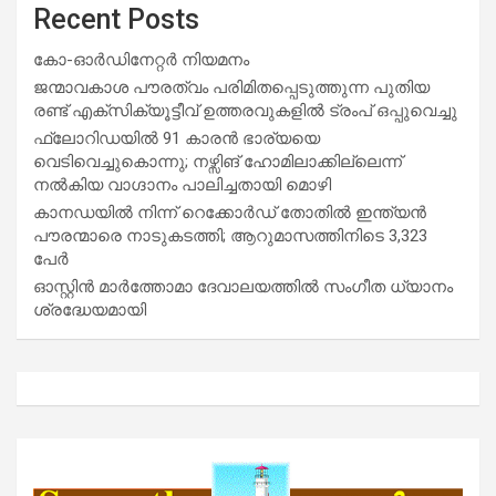
Recent Posts
കോ-ഓർഡിനേറ്റർ നിയമനം
ജന്മാവകാശ പൗരത്വം പരിമിതപ്പെടുത്തുന്ന പുതിയ
രണ്ട് എക്സിക്യൂട്ടീവ് ഉത്തരവുകളിൽ ട്രംപ് ഒപ്പുവെച്ചു
ഫ്ലോറിഡയിൽ 91 കാരൻ ഭാര്യയെ
വെടിവെച്ചുകൊന്നു; നഴ്സിങ് ഹോമിലാക്കില്ലെന്ന്
നൽകിയ വാഗ്ദാനം പാലിച്ചതായി മൊഴി
കാനഡയിൽ നിന്ന് റെക്കോർഡ് തോതിൽ ഇന്ത്യൻ
പൗരന്മാരെ നാടുകടത്തി; ആറുമാസത്തിനിടെ 3,323
പേർ
ഓസ്റ്റിൻ മാർത്തോമാ ദേവാലയത്തിൽ സംഗീത ധ്യാനം
ശ്രദ്ധേയമായി