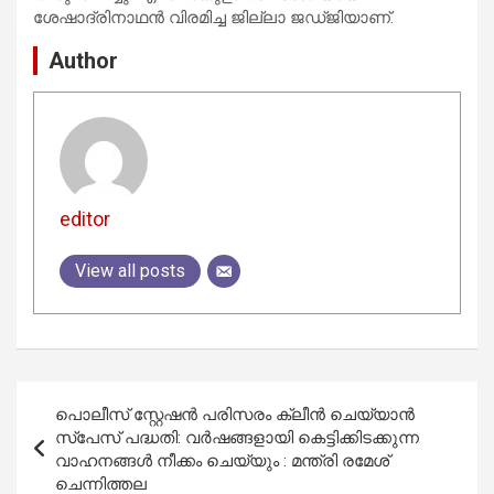
ശേഷാദ്രിനാഥൻ വിരമിച്ച ജില്ലാ ജഡ്ജിയാണ്.
Author
editor
View all posts
Post
പൊലീസ് സ്റ്റേഷൻ പരിസരം ക്ലീൻ ചെയ്യാൻ
navigation
സ്പേസ് പദ്ധതി: വർഷങ്ങളായി കെട്ടിക്കിടക്കുന്ന
വാഹനങ്ങൾ നീക്കം ചെയ്യും : മന്ത്രി രമേശ്
ചെന്നിത്തല