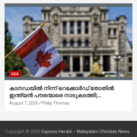
USA
കാനഡയിൽ നിന്ന് റെക്കോർഡ് തോതിൽ
ഇന്ത്യൻ പൗരന്മാരെ നാടുകടത്തി;
ആറുമാസത്തിനിടെ 3,323 പേർ
August 7, 2026
Philip Thomas
Copyright © 2026
Express Herald – Malayalam Christian News