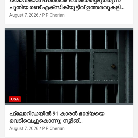
ജന്മാവകാശ പൗരത്വം പരിമിതപ്പെടുത്തുന്ന
പുതിയ രണ്ട് എക്സിക്യൂട്ടീവ് ഉത്തരവുകളിൽ
ട്രംപ് ഒപ്പുവെച്ചു
August 7, 2026
P P Cherian
USA
ഫ്ലോറിഡയിൽ 91 കാരൻ ഭാര്യയെ
വെടിവെച്ചുകൊന്നു; നഴ്സിങ്
ഹോമിലാക്കില്ലെന്ന് നൽകിയ വാഗ്ദാനം
August 7, 2026
P P Cherian
പാലിച്ചതായി മൊഴി