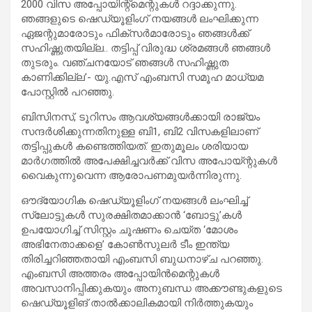
2000 വിസ അപ്പോയിന്റ്മെന്റുകൾ റദ്ദാക്കുന്നു.
ഞങ്ങളുടെ ഷെഡ്യൂളിംഗ് നയങ്ങൾ ലംഘിക്കുന്ന
ഏജന്റുമാരോടും ഫിക്സർമാരോടും ഞങ്ങൾക്ക്
സഹിഷ്ണുതയില്ല.. തട്ടിപ്പ് വിരുദ്ധ ശ്രമങ്ങൾ ഞങ്ങൾ
തുടരും. വഞ്ചനയോട് ഞങ്ങൾ സഹിഷ്ണുത
കാണിക്കില്ല’- യു.എസ് എംബസി സമൂഹ മാധ്യമ
പോസ്റ്റിൽ പറഞ്ഞു.
ബിസിനസ്, ടൂറിസം ആവശ്യങ്ങൾക്കായി രാജ്യം
സന്ദർശിക്കുന്നതിനുള്ള ബി1, ബി2 വിസകളിലാണ്
തട്ടിപ്പുകൾ കണ്ടെത്തിയത്. ഇതുമൂലം ശരിയായ
മാർഗത്തിൽ അപേക്ഷിച്ചവർക്ക് വിസ അപോയ്ന്റുകൾ
വൈകുന്നുവെന്ന ആരോപണമുയർന്നിരുന്നു.
ഔദ്യോഗിക ഷെഡ്യൂളിംഗ് നയങ്ങൾ ലംഘിച്ച്
സ്ലോട്ടുകൾ സുരക്ഷിതമാക്കാൻ ‘ബോട്ടു’കൾ
ഉപയോഗിച്ച് സിസ്റ്റം ചൂഷണം ചെയ്ത ‘മോശം
അഭിനേതാക്കളെ’ കോൺസുലർ ടീം ഇന്ത്യ
തിരിച്ചറിഞ്ഞതായി എംബസി ബുധനാഴ്ച പറഞ്ഞു.
എംബസി അത്തരം അപ്പോയിൻമെന്റുകൾ
അവസാനിപ്പിക്കുകയും അനുബന്ധ അക്കൗണ്ടുകളുടെ
ഷെഡ്യൂളിങ് താൽക്കാലികമായി നിർത്തുകയും