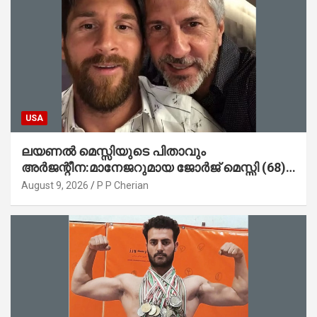
USA
ലയണൽ മെസ്സിയുടെ പിതാവും
അർജന്റീന:മാനേജറുമായ ജോർജ് മെസ്സി (68)
അന്തരിച്ചു
August 9, 2026
P P Cherian