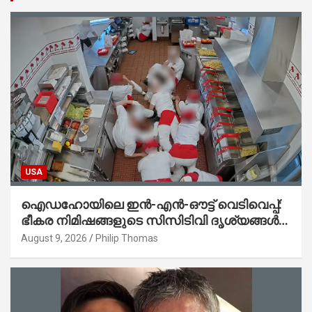
USA
ഐഡഹോയിലെ ഇൻ-എൻ-ഔട്ട് വെടിവെപ്പ്:
ഭീകര നിമിഷങ്ങളുടെ സിസിടിവി ദൃശ്യങ്ങൾ
പുറത്ത്; ആക്രമണത്തിന് പിന്നിലെ കാരണം
August 9, 2026
Philip Thomas
ഇപ്പോഴും ദുരൂഹം