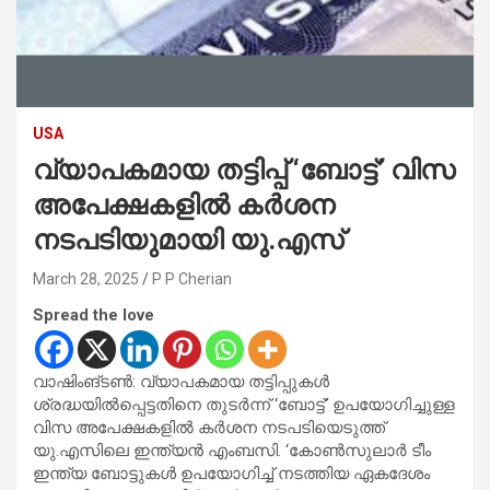
USA
വ്യാപകമായ തട്ടിപ്പ് ‘ബോട്ട്’ വിസ
അപേക്ഷകളിൽ കർശന
നടപടിയുമായി യു.എസ്
March 28, 2025
P P Cherian
Spread the love
വാഷിംങ്ടൺ: വ്യാപകമായ തട്ടിപ്പുകൾ
ശ്രദ്ധയിൽപ്പെട്ടതിനെ തുടർന്ന് ‘ബോട്ട്’ ഉപയോഗിച്ചുള്ള
വിസ അപേക്ഷകളിൽ കർശന നടപടിയെടുത്ത്
യു.എസിലെ ഇന്ത്യൻ എംബസി. ‘കോൺസുലാർ ടീം
ഇന്ത്യ ബോട്ടുകൾ ഉപയോഗിച്ച് നടത്തിയ ഏകദേശം