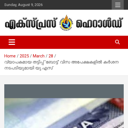
Skip
Sunday, August 9, 2026
to
content
Malayalam Christian News
Express Herald – Malayalam
Christian News
Home
2025
March
28
വ്യാപകമായ തട്ടിപ്പ് ‘ബോട്ട്’ വിസ അപേക്ഷകളിൽ കർശന
നടപടിയുമായി യു.എസ്