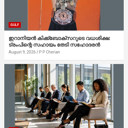
GULF
ഇറാനിയൻ കിക്ക്ബോക്സറുടെ വധശിക്ഷ:
ട്രംപിന്റെ സഹായം തേടി സഹോദരൻ
August 9, 2026
P P Cherian