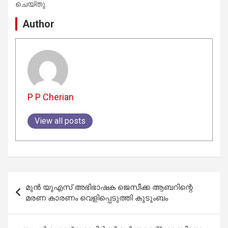
ചെയ്തു.
Author
P P Cherian
View all posts
Post
മുൻ യുഎസ് അഭിഭാഷക ജെസീക്ക ആബറിന്റെ
navigation
മരണ കാരണം വെളിപ്പെടുത്തി കുടുംബം