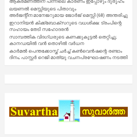
ആക്രമണത്തിന് പിന്നിലെ കാരണം ഇപ്പോഴും ദുരൂഹം
ലയണൽ മെസ്സിയുടെ പിതാവും
അർജന്റീന:മാനേജറുമായ ജോർജ് മെസ്സി (68) അന്തരിച്ചു
ഇറാനിയൻ കിക്ക്ബോക്സറുടെ വധശിക്ഷ: ട്രംപിന്റെ
സഹായം തേടി സഹോദരൻ
സാമ്പത്തിക വിദഗ്ധരുടെ കണക്കുകൂട്ടൽ തെറ്റിച്ചു;
കാനഡയിൽ വൻ തൊഴിൽ വർധന
കാർമൽ പെന്തക്കോസ്ത് ചർച്ച് കൺവെൻഷന്റെ രണ്ടാം
ദിനം; പാസ്റ്റർ റെജി മാത്യു വചനപ്രഘോഷണം നടത്തി