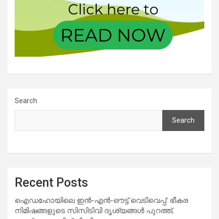
Search
Search
Recent Posts
ഐഡഹോയിലെ ഇൻ-എൻ-ഔട്ട് വെടിവെപ്പ്: ഭീകര
നിമിഷങ്ങളുടെ സിസിടിവി ദൃശ്യങ്ങൾ പുറത്ത്;